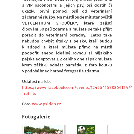
s VIP osobnostmi a jejich psy, psí dostih či
ukázku první pomoci psů od veterinární
záchranné služby. Na místě bude mít stanoviště
VETCENTRUM STODŮLKY, které zajistí
čipování 50 psů zdarma a můžete se také přijít
poradit do veterinární poradny. Letos také
nebudou chybět útulky s pejsky, kteří budou
k adopci a které můžete přímo na místě
podpořit anebo ideálně rovnou si nějakého
pejska adoptovat J. Z celého dne si pak můžete
krom zážitků odnést památku z foto-koutku
v podobě hned hotové fotografie zdarma.
Událost na fcb:
https://www.facebook.com/events/1245641678864124/?
fref=ts
Foto:
www.psiden.cz
Fotogalerie