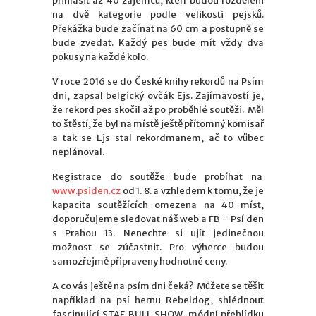
přihlásit až 40 zájemců, kteří budou rozděleni
na dvě kategorie podle velikosti pejsků.
Překážka bude začínat na 60 cm a postupně se
bude zvedat. Každý pes bude mít vždy dva
pokusy na každé kolo.
V roce 2016 se do České knihy rekordů na Psím
dni, zapsal belgický ovčák Ejs. Zajímavostí je,
že rekord pes skočil až po proběhlé soutěži. Měl
to štěstí, že byl na místě ještě přítomný komisař
a tak se Ejs stal rekordmanem, ač to vůbec
neplánoval.
Registrace do soutěže bude probíhat na
www.psiden.cz
od 1. 8. a vzhledem k tomu, že je
kapacita soutěžících omezena na 40 míst,
doporučujeme sledovat náš web a FB - Psí den
s Prahou 13. Nenechte si ujít jedinečnou
možnost se zúčastnit. Pro výherce budou
samozřejmě připraveny hodnotné ceny.
A co vás ještě na psím dni čeká? Můžete se těšit
například na psí hernu Rebeldog, shlédnout
fascinující STAF BULL SHOW, módní přehlídku