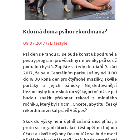
Kdo má doma psího rekordmana?
08.07.2017 \\
Lifestyle
Psí den s Prahou 13 se bude konat už podruhé a
pestrý program pro všechny milovníky psů se už
pomalu chystá. Zapište si tedy do diářů 9. září
2017, že se v Centrálním parku Lužiny od 11:00
do 18:00 koná den pro čtyřnohé mazlíky, skvělé
parťáky a jejich páníčky. Nejsledovanější
bezpochyby bude skok do výšky, při němž se psi
budou snažit překonat rekord z minulého
ročníku, který byl 110cm . Chcete, aby titul český
rekordman získal právě Váš pes?
Skok do výšky není úplně známá disciplína, a
proto se organizátoři akce těší opět na hojnou
účast a skvělé výkony. Do soutěže se bude moci