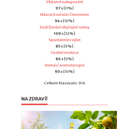
Vědomé nakupování
97
x [11%]
Návrat k ručním činnostem
94
x [10%]
Dodržování obyčejné rutiny
109
x [12%]
Spontánním výlet
85
x [9%]
Osobní evoluce
86
x [9%]
Domácí aromaterapie
90
x [10%]
Celkem hlasovalo : 916
NA ZDRAVÍ!