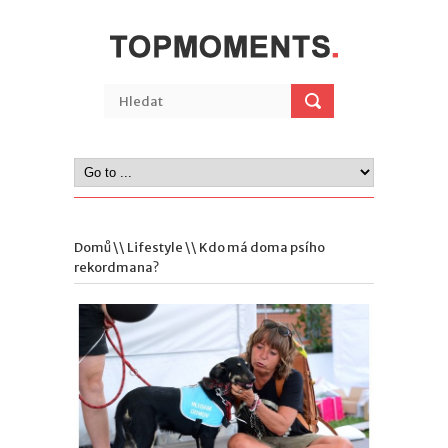
Domů
\\
Lifestyle
\\ Kdo má doma psího
rekordmana?