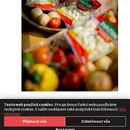
Tento web používá cookies.
Pro správnou funkci webu používáme
nezbytné cookies. S vaším souhlasem také analytické (návštěvnost).
Více
informací
Media
Přijmout vše
Odmítnout vše
Copyright 2026. All Rights Reserved
Populus
Nastavení