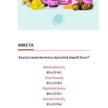
ANKETA
Který trend vám letos skutečně zlepšil život?
Minimalismus
85
x [9%]
Slow beauty
93
x [10%]
Digitální detox
86
x [9%]
Domácí rituály
91
x [10%]