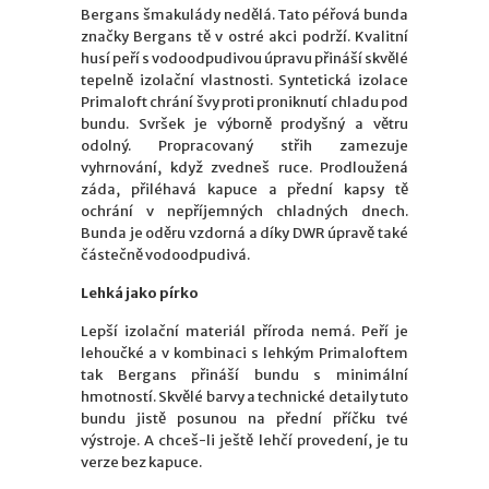
Bergans šmakulády nedělá. Tato péřová bunda
značky Bergans tě v ostré akci podrží. Kvalitní
husí peří s vodoodpudivou úpravu přináší skvělé
tepelně izolační vlastnosti. Syntetická izolace
Primaloft chrání švy proti proniknutí chladu pod
bundu. Svršek je výborně prodyšný a větru
odolný. Propracovaný střih zamezuje
vyhrnování, když zvedneš ruce. Prodloužená
záda, přiléhavá kapuce a přední kapsy tě
ochrání v nepříjemných chladných dnech.
Bunda je oděru vzdorná a díky DWR úpravě také
částečně vodoodpudivá.
Lehká jako pírko
Lepší izolační materiál příroda nemá. Peří je
lehoučké a v kombinaci s lehkým Primaloftem
tak Bergans přináší bundu s minimální
hmotností. Skvělé barvy a technické detaily tuto
bundu jistě posunou na přední příčku tvé
výstroje. A chceš-li ještě lehčí provedení, je tu
verze bez kapuce.