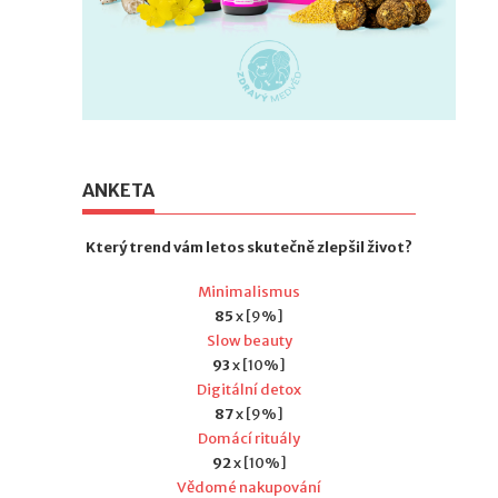
ANKETA
Který trend vám letos skutečně zlepšil život?
Minimalismus
85
x [9%]
Slow beauty
93
x [10%]
Digitální detox
87
x [9%]
Domácí rituály
92
x [10%]
Vědomé nakupování