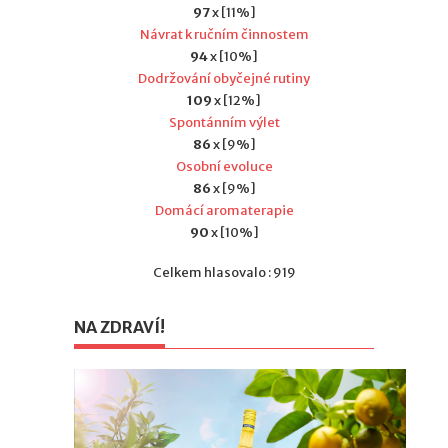
97
x [11%]
Návrat k ručním činnostem
94
x [10%]
Dodržování obyčejné rutiny
109
x [12%]
Spontánním výlet
86
x [9%]
Osobní evoluce
86
x [9%]
Domácí aromaterapie
90
x [10%]
Celkem hlasovalo : 919
NA ZDRAVÍ!