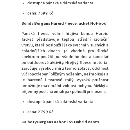
dostupná pánská a dámská varianta
cena: 7 599 Kč
Bunda Bergans Hareid Fleece Jacket NoHood
Pánská fleece velmi hřejivá bunda Hareid
Jacket představuje teplou střední izolační
vrstvu, která poslouží i jako svrchní v suchých a
chladnějších dnech. Je vhodná pro široké
spektrum použití, od všedního dne a kancelář
po outdoorové aktivity. Hřejivý fleece materiál
zaručuje vysokou míru termoizolace, odolnost
vůči opotřebení běžným nošením, nežmolkuje a
je barevně i tvarově stálý. Vysoká pružnost
umožňuje maximální volnost pohybu. Měkký a
příjemný pocit na omak pak pohodlí při nošení.
dostupná pánská a dámská varianta
cena: 2 799 Kč
Kalhoty Bergans Rabot 365 Hybrid Pants