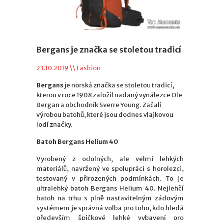
Bergans je značka se stoletou tradicí
23.10.2019 \\
Fashion
Bergans
je norská značka se stoletou tradicí,
kterou v roce 1908 založil nadaný vynálezce Ole
Bergan a obchodník Sverre Young. Začali
výrobou batohů, které jsou dodnes vlajkovou
lodí značky.
Batoh Bergans Helium 40
Vyrobený z odolných, ale velmi lehkých
materiálů, navržený ve spolupráci s horolezci,
testovaný v přirozených podmínkách. To je
ultralehký batoh Bergans Helium 40. Nejlehčí
batoh na trhu s plně nastavitelným zádovým
systémem je správná volba pro toho, kdo hledá
především špičkové lehké vybavení pro