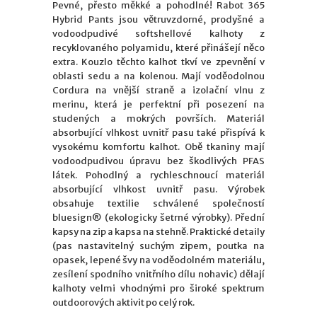
Pevné, přesto měkké a pohodlné! Rabot 365
Hybrid Pants jsou větruvzdorné, prodyšné a
vodoodpudivé softshellové kalhoty z
recyklovaného polyamidu, které přinášejí něco
extra. Kouzlo těchto kalhot tkví ve zpevnění v
oblasti sedu a na kolenou. Mají voděodolnou
Cordura na vnější straně a izolační vlnu z
merinu, která je perfektní při posezení na
studených a mokrých površích. Materiál
absorbující vlhkost uvnitř pasu také přispívá k
vysokému komfortu kalhot. Obě tkaniny mají
vodoodpudivou úpravu bez škodlivých PFAS
látek. Pohodlný a rychleschnoucí materiál
absorbující vlhkost uvnitř pasu. Výrobek
obsahuje textilie schválené společností
bluesign® (ekologicky šetrné výrobky). Přední
kapsy na zip a kapsa na stehně. Praktické detaily
(pas nastavitelný suchým zipem, poutka na
opasek, lepené švy na voděodolném materiálu,
zesílení spodního vnitřního dílu nohavic) dělají
kalhoty velmi vhodnými pro široké spektrum
outdoorových aktivit po celý rok.