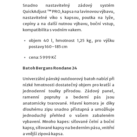
Snadno nastavitelný zádový systém
QuickAdjust ™ PRO, kapsa na lavinovou výbavu,
nastavitelné víko s kapsou, poutka na lyže,
cepíny a na další nutnou výbavu, boční vstup,
kompatibilita s vodním vakem.
objem 40 l, hmotnost 1,25 kg, pro výšku
postavy 160–185 cm
cena: 5 999 Kč
Batoh Bergans Rondane 24
Univerzální pánský outdoorový batoh nabízí při
nízké hmotnosti dostatečný objem pro kratší a
jednodenní toulky přírodou. Zádový panel,
ramenní popruhy a bederní pás jsou
anatomicky tvarované. Hlavní komora je díky
dlouhému zipu snadno přístupná a umožňuje
jednoduchý přehled o vašem zabaleném
vybavení. Mnoho kapes: síťované čelní a boční
kapsy, síťované kapsy na bederním pásu, vnitřní
a vnější zipová kapsa.