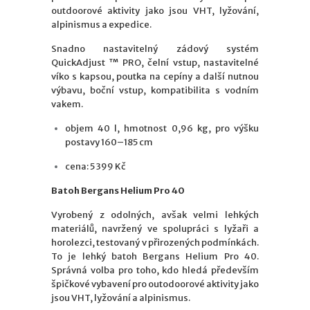
outdoorové aktivity jako jsou VHT, lyžování,
alpinismus a expedice.
Snadno nastavitelný zádový systém
QuickAdjust ™ PRO, čelní vstup, nastavitelné
víko s kapsou, poutka na cepíny a další nutnou
výbavu, boční vstup, kompatibilita s vodním
vakem.
objem 40 l, hmotnost 0,96 kg, pro výšku
postavy 160–185 cm
cena: 5 399 Kč
Batoh Bergans Helium Pro 40
Vyrobený z odolných, avšak velmi lehkých
materiálů, navržený ve spolupráci s lyžaři a
horolezci, testovaný v přirozených podmínkách.
To je lehký batoh Bergans Helium Pro 40.
Správná volba pro toho, kdo hledá především
špičkové vybavení pro outodoorové aktivity jako
jsou VHT, lyžování a alpinismus.