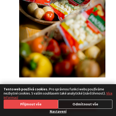
Tento web používá cookies.
Pro správnou funkci webu používáme
nezbytné cookies. S vaším souhlasem také analytické (návštěvnost).
Více
informací
Media
Přijmout vše
Odmítnout vše
Copyright 2026. All Rights Reserved
Populus
Nastavení
|
Cookies
|
Nastavení soukromí