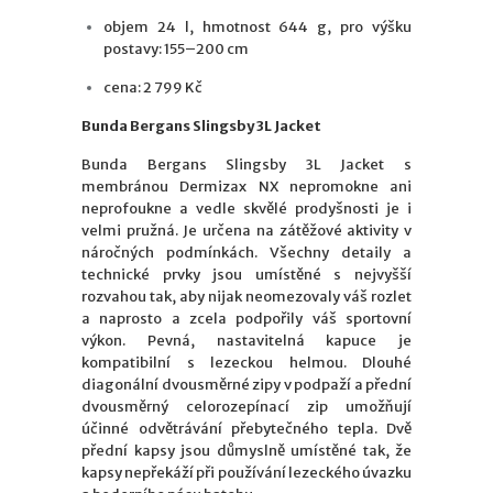
objem 24 l, hmotnost 644 g, pro výšku
postavy: 155–200 cm
cena: 2 799 Kč
Bunda Bergans Slingsby 3L Jacket
Bunda Bergans Slingsby 3L Jacket s
membránou Dermizax NX nepromokne ani
neprofoukne a vedle skvělé prodyšnosti je i
velmi pružná. Je určena na zátěžové aktivity v
náročných podmínkách. Všechny detaily a
technické prvky jsou umístěné s nejvyšší
rozvahou tak, aby nijak neomezovaly váš rozlet
a naprosto a zcela podpořily váš sportovní
výkon. Pevná, nastavitelná kapuce je
kompatibilní s lezeckou helmou. Dlouhé
diagonální dvousměrné zipy v podpaží a přední
dvousměrný celorozepínací zip umožňují
účinné odvětrávání přebytečného tepla. Dvě
přední kapsy jsou důmyslně umístěné tak, že
kapsy nepřekáží při používání lezeckého úvazku