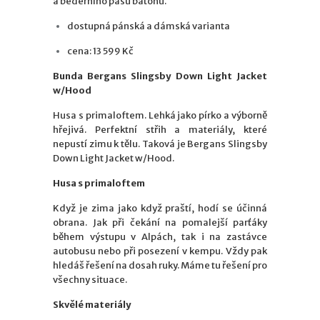
a bederního pásu batohu.
dostupná pánská a dámská varianta
cena: 13 599 Kč
Bunda Bergans Slingsby Down Light Jacket
w/Hood
Husa s primaloftem. Lehká jako pírko a výborně
hřejivá. Perfektní střih a materiály, které
nepustí zimu k tělu. Taková je Bergans Slingsby
Down Light Jacket w/Hood.
Husa s primaloftem
Když je zima jako když praští, hodí se účinná
obrana. Jak při čekání na pomalejší parťáky
během výstupu v Alpách, tak i na zastávce
autobusu nebo při posezení v kempu. Vždy pak
hledáš řešení na dosah ruky. Máme tu řešení pro
všechny situace.
Skvělé materiály