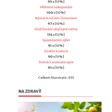
95
x [10%]
Vědomé nakupování
100
x [10%]
Návrat k ručním činnostem
97
x [10%]
Dodržování obyčejné rutiny
114
x [12%]
Spontánním výlet
91
x [10%]
Osobní evoluce
90
x [9%]
Domácí aromaterapie
93
x [10%]
Celkem hlasovalo : 955
NA ZDRAVÍ!