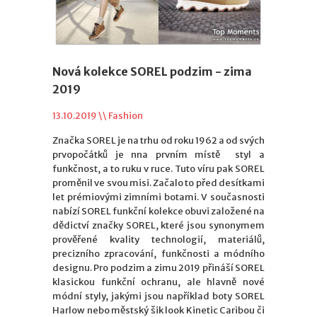
Nová kolekce SOREL podzim - zima
2019
13.10.2019 \\
Fashion
Značka SOREL je na trhu od roku 1962 a od svých
prvopočátků je nna prvním místě styl a
funkčnost, a to ruku v ruce. Tuto víru pak SOREL
proměnil ve svou misi. Začalo to před desítkami
let prémiovými zimními botami. V současnosti
nabízí SOREL funkční kolekce obuvi založené na
dědictví značky SOREL, které jsou synonymem
prověřené kvality technologií, materiálů,
precizního zpracování, funkčnosti a módního
designu. Pro podzim a zimu 2019 přináší SOREL
klasickou funkční ochranu, ale hlavně nové
módní styly, jakými jsou například boty SOREL
Harlow nebo městský šik look Kinetic Caribou či