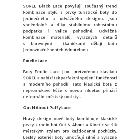
SOREL Black Lace povyšují současný trend
kombinace stylů s prvky turistické boty do
jedinečného a odvážného designu. Jsou
voděodolné a díky stabilnímu robustnímu
podpatku i velice pohodlné. Odvážná
kombinace materiálů, výrazných detailů
s barevnými tkaničkami dělají botu
jednoznačně nepřehlédnutelnou.
Emelie Lace
Boty Emilie Lace jsou přetvořenou klasikou
SOREL a nabízí tak perfektní spojení funkčnosti
a moderního pohodlí. Tato klasická bota z
nepromokavé kůže s novou siluetou přináší
neformální městský cool styl.
Out N About Puffy Lace
Hravý design nové boty kombinuje klasické
prvky z rodin bot Out N About a Kinetic se šik
městským stylem pro každodenní pochůzky.
Lesklý exteriér boty umocňují silné a výrazné