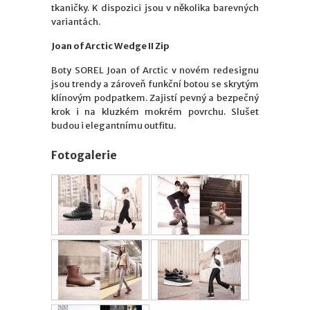
tkaničky. K dispozici jsou v několika barevných
variantách.
Joan of Arctic Wedge II Zip
Boty SOREL Joan of Arctic v novém redesignu
jsou trendy a zároveň funkční botou se skrytým
klínovým podpatkem. Zajistí pevný a bezpečný
krok i na kluzkém mokrém povrchu. Slušet
budou i elegantnímu outfitu.
Fotogalerie