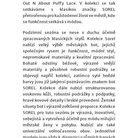
Out N About Puffy Lace. V kolekci se tak
setkáváme s klasikou značky SOREL
přetvořenou pro každodenní život ve městě, kde
se funkčnost setkává s módou.
Podzimní sezóna se nese v duchu účelně
zpracovaných klasických stylů. Kolekce Sorel
nabízí velký výběr městských bot, jejichž
společným rysem je funkčnost, módní styl,
nepromokavé materiály a kvalitní zpracování.
Bohaté odstíny béžové, výrazné vnější
materiály a působivé robustní podrážky se
objevují napříč kolekcí, zatímco syté hnědé
barvy jsou již jakýmsi poznávacím znakem bot
SOREL. Kolekce dále nabízí strukturovanou
voskovou kůži, robustní podrážky s podpatky,
hravé kovové detaily i lesklé provedení. Ženské
siluety bot i výrazně zvětšené proporce. Kolekce
SOREL pro tuto sezónu je výrazná, inovativní,
sebejistá a vytvořená účelně pro módu milující
městské ženy v pohybu. Nabízí ale také
univerzální volnočasovou obuv. Jednotlivé
modely jsou vždy k dispozici v různých barvách