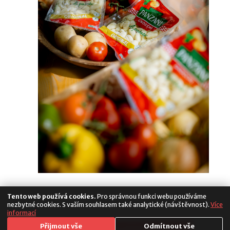
Tento web používá cookies.
Pro správnou funkci webu používáme
nezbytné cookies. S vaším souhlasem také analytické (návštěvnost).
Více
informací
Media
Přijmout vše
Odmítnout vše
Copyright 2026. All Rights Reserved