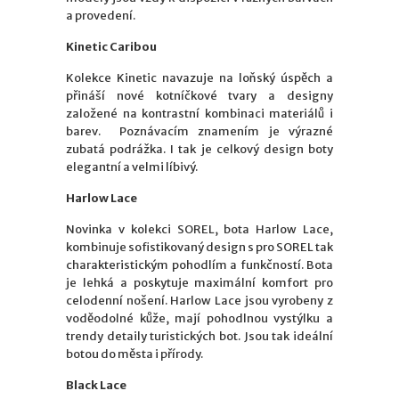
a provedení.
Kinetic Caribou
Kolekce Kinetic navazuje na loňský úspěch a
přináší nové kotníčkové tvary a designy
založené na kontrastní kombinaci materiálů i
barev. Poznávacím znamením je výrazné
zubatá podrážka. I tak je celkový design boty
elegantní a velmi líbivý.
Harlow Lace
Novinka v kolekci SOREL, bota Harlow Lace,
kombinuje sofistikovaný design s pro SOREL tak
charakteristickým pohodlím a funkčností. Bota
je lehká a poskytuje maximální komfort pro
celodenní nošení. Harlow Lace jsou vyrobeny z
voděodolné kůže, mají pohodlnou vystýlku a
trendy detaily turistických bot. Jsou tak ideální
botou do města i přírody.
Black Lace