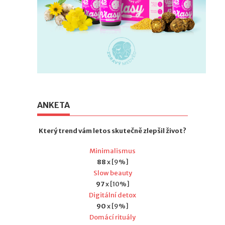
ANKETA
Který trend vám letos skutečně zlepšil život?
Minimalismus
88
x [9%]
Slow beauty
97
x [10%]
Digitální detox
90
x [9%]
Domácí rituály