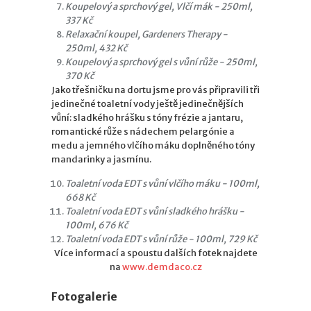
Koupelový a sprchový gel, Vlčí mák - 250ml,
337 Kč
Relaxační koupel, Gardeners Therapy -
250ml, 432 Kč
Koupelový a sprchový gel s vůní růže - 250ml,
370 Kč
Jako třešničku na dortu jsme pro vás připravili tři
jedinečné toaletní vody ještě jedinečnějších
vůní: sladkého hrášku s tóny frézie a jantaru,
romantické růže s nádechem pelargónie a
medu a jemného vlčího máku doplněného tóny
mandarinky a jasmínu.
Toaletní voda EDT s vůní vlčího máku - 100ml,
668 Kč
Toaletní voda EDT s vůní sladkého hrášku -
100ml, 676 Kč
Toaletní voda EDT s vůní růže - 100ml, 729 Kč
Více informací a spoustu dalších fotek najdete
na
www.demdaco.cz
Fotogalerie