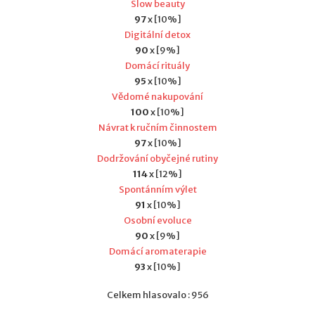
Slow beauty
97
x [10%]
Digitální detox
90
x [9%]
Domácí rituály
95
x [10%]
Vědomé nakupování
100
x [10%]
Návrat k ručním činnostem
97
x [10%]
Dodržování obyčejné rutiny
114
x [12%]
Spontánním výlet
91
x [10%]
Osobní evoluce
90
x [9%]
Domácí aromaterapie
93
x [10%]
Celkem hlasovalo : 956