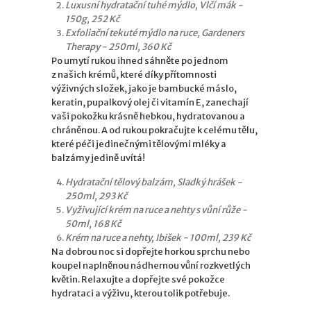
Luxusní hydratační tuhé mýdlo, Vlčí mák -
150g, 252 Kč
Exfoliační tekuté mýdlo na ruce, Gardeners
Therapy - 250ml, 360 Kč
Po umytí rukou ihned sáhněte po jednom
z našich krémů, které díky přítomnosti
výživných složek, jako je bambucké máslo,
keratin, pupalkový olej či vitamín E, zanechají
vaši pokožku krásně hebkou, hydratovanou a
chráněnou. A od rukou pokračujte k celému tělu,
které péči jedinečnými tělovými mléky a
balzámy jedině uvítá!
Hydratační tělový balzám, Sladký hrášek -
250ml, 293 Kč
Vyživující krém na ruce a nehty s vůní růže -
50ml, 168 Kč
Krém na ruce a nehty, Ibišek - 100ml, 239 Kč
Na dobrou noc si dopřejte horkou sprchu nebo
koupel naplněnou nádhernou vůní rozkvetlých
květin. Relaxujte a dopřejte své pokožce
hydrataci a výživu, kterou tolik potřebuje.