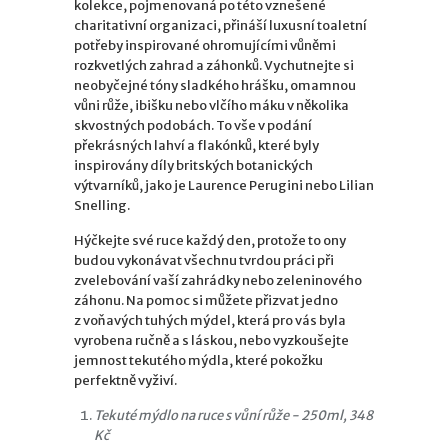
kolekce, pojmenovaná po této vznešené
charitativní organizaci, přináší luxusní toaletní
potřeby inspirované ohromujícími vůněmi
rozkvetlých zahrad a záhonků. Vychutnejte si
neobyčejné tóny sladkého hrášku, omamnou
vůni růže, ibišku nebo vlčího máku v několika
skvostných podobách. To vše v podání
překrásných lahví a flakónků, které byly
inspirovány díly britských botanických
výtvarníků, jako je Laurence Perugini nebo Lilian
Snelling.
Hýčkejte své ruce každý den, protože to ony
budou vykonávat všechnu tvrdou práci při
zvelebování vaší zahrádky nebo zeleninového
záhonu. Na pomoc si můžete přizvat jedno
z voňavých tuhých mýdel, která pro vás byla
vyrobena ručně a s láskou, nebo vyzkoušejte
jemnost tekutého mýdla, které pokožku
perfektně vyživí.
Tekuté mýdlo na ruce s vůní růže - 250ml, 348
Kč