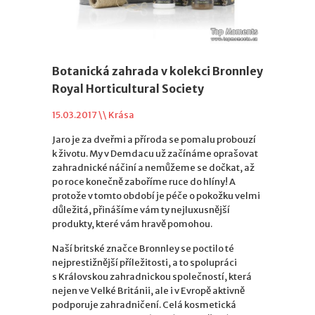
Botanická zahrada v kolekci Bronnley
Royal Horticultural Society
15.03.2017 \\
Krása
Jaro je za dveřmi a příroda se pomalu probouzí
k životu. My v Demdacu už začínáme oprašovat
zahradnické náčiní a nemůžeme se dočkat, až
po roce konečně zaboříme ruce do hlíny! A
protože v tomto období je péče o pokožku velmi
důležitá, přinášíme vám ty nejluxusnější
produkty, které vám hravě pomohou.
Naší britské značce Bronnley se poctilo té
nejprestižnější příležitosti, a to spolupráci
s Královskou zahradnickou společností, která
nejen ve Velké Británii, ale i v Evropě aktivně
podporuje zahradničení. Celá kosmetická