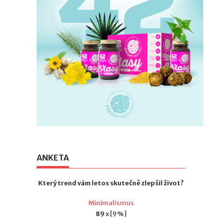
ANKETA
Který trend vám letos skutečně zlepšil život?
Minimalismus
89
x [9%]