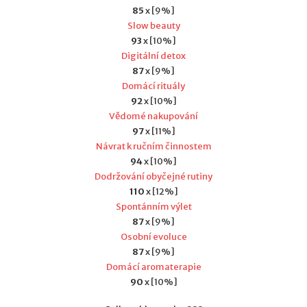
85
x [9%]
Slow beauty
93
x [10%]
Digitální detox
87
x [9%]
Domácí rituály
92
x [10%]
Vědomé nakupování
97
x [11%]
Návrat k ručním činnostem
94
x [10%]
Dodržování obyčejné rutiny
110
x [12%]
Spontánním výlet
87
x [9%]
Osobní evoluce
87
x [9%]
Domácí aromaterapie
90
x [10%]