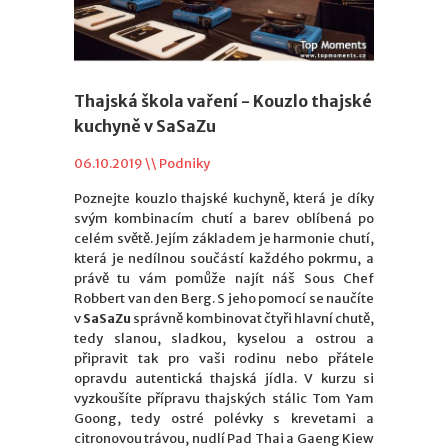
Thajská škola vaření - Kouzlo thajské
kuchyně v SaSaZu
06.10.2019 \\
Podniky
Poznejte kouzlo thajské kuchyně, která je díky
svým kombinacím chutí a barev oblíbená po
celém světě. Jejím základem je harmonie chutí,
která je nedílnou součástí každého pokrmu, a
právě tu vám pomůže najít náš Sous Chef
Robbert van den Berg. S jeho pomocí se naučíte
v
SaSaZu
správně kombinovat čtyři hlavní chutě,
tedy slanou, sladkou, kyselou a ostrou a
připravit tak pro vaši rodinu nebo přátele
opravdu autentická thajská jídla. V kurzu si
vyzkoušíte přípravu thajských stálic Tom Yam
Goong, tedy ostré polévky s krevetami a
citronovou trávou, nudlí Pad Thai a Gaeng Kiew