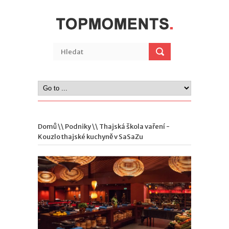
Domů
\\
Podniky
\\ Thajská škola vaření -
Kouzlo thajské kuchyně v SaSaZu