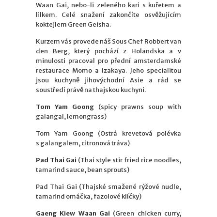
Waan Gai, nebo-li zeleného kari s kuřetem a
lilkem. Celé snažení zakončíte osvěžujícím
koktejlem Green Geisha.
Kurzem vás provede náš Sous Chef Robbert van
den Berg, který pochází z Holandska a v
minulosti pracoval pro přední amsterdamské
restaurace Momo a Izakaya. Jeho specialitou
jsou kuchyně jihovýchodní Asie a rád se
soustředí právě na thajskou kuchyni.
Tom Yam Goong
(spicy prawns soup with
galangal, lemongrass)
Tom Yam Goong (Ostrá krevetová polévka
s galangalem, citronová tráva)
Pad Thai Gai
(Thai style stir fried rice noodles,
tamarind sauce, bean sprouts)
Pad Thai Gai (Thajské smažené rýžové nudle,
tamarind omáčka, fazolové klíčky)
Gaeng Kiew Waan Gai
(Green chicken curry,