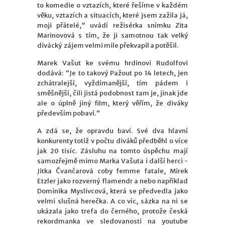
to komedie o vztazích, které řešíme v každém
věku, vztazích a situacích, které jsem zažila já,
moji přátelé," uvádí režisérka snímku Zita
Marinovová s tím, že ji samotnou tak velký
divácký zájem velmi mile překvapil a potěšil.
Marek Vašut ke svému hrdinovi Rudolfovi
dodává: "Je to takový Pažout po 14 letech, jen
zchátralejší, vyždímanější, tím pádem i
směšnější, čili jistá podobnost tam je, jinak jde
ale o úplně jiný film, který věřím, že diváky
především pobaví."
A zdá se, že opravdu baví. Své dva hlavní
konkurenty totiž v počtu diváků předběhl o více
jak 20 tisíc. Zásluhu na tomto úspěchu mají
samozřejmě mimo Marka Vašuta i další herci -
Jitka Čvančarová coby femme fatale, Mirek
Etzler jako rozverný flamendr a nebo například
Dominika Myslivcová, která se předvedla jako
velmi slušná herečka. A co víc, sázka na ni se
ukázala jako trefa do černého, protože česká
rekordmanka ve sledovanosti na youtube