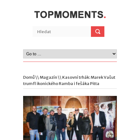
Domů
\\
Magazín
\\ Kasovní trhák: Marek Vašut
trumfl ikonického Ramba i fešáka Pitta