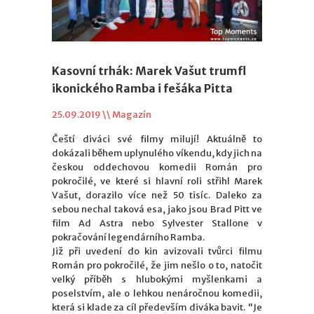
Kasovní trhák: Marek Vašut trumfl
ikonického Ramba i fešáka Pitta
25.09.2019 \\
Magazín
Čeští diváci své filmy milují! Aktuálně to
dokázali během uplynulého víkendu, kdy jich na
českou oddechovou komedii Román pro
pokročilé, ve které si hlavní roli střihl Marek
Vašut, dorazilo více než 50 tisíc. Daleko za
sebou nechal taková esa, jako jsou Brad Pitt ve
film Ad Astra nebo Sylvester Stallone v
pokračování legendárního Ramba.
Již při uvedení do kin avizovali tvůrci filmu
Román pro pokročilé, že jim nešlo o to, natočit
velký příběh s hlubokými myšlenkami a
poselstvím, ale o lehkou nenáročnou komedii,
která si klade za cíl především diváka bavit. "Je