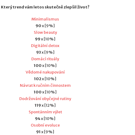
Který trend vám letos skutečně zlepšil život?
Minimalismus
90
x [9%]
Slow beauty
99
x [10%]
Digitální detox
93
x [9%]
Domácí rituály
100
x [10%]
Vědomé nakupování
102
x [10%]
Návrat k ručním činnostem
100
x [10%]
Dodržování obyčejné rutiny
119
x [12%]
Spontánním výlet
94
x [10%]
Osobní evoluce
91
x [9%]