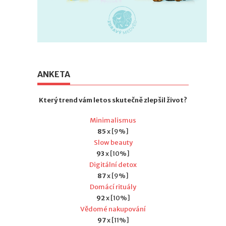
ANKETA
Který trend vám letos skutečně zlepšil život?
Minimalismus
85
x [9%]
Slow beauty
93
x [10%]
Digitální detox
87
x [9%]
Domácí rituály
92
x [10%]
Vědomé nakupování
97
x [11%]