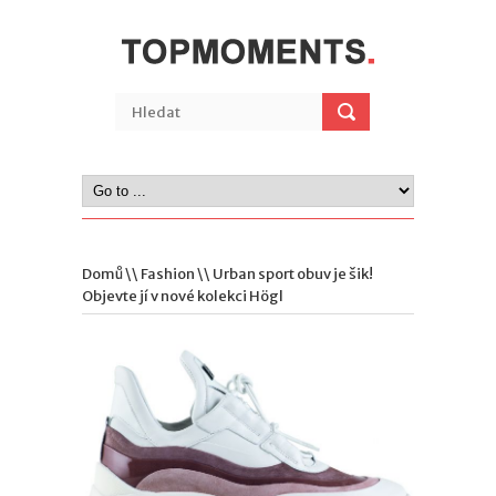
Domů
\\
Fashion
\\ Urban sport obuv je šik!
Objevte jí v nové kolekci Högl