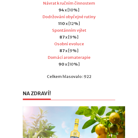
Návrat k ručním činnostem
94
x [10%]
Dodržování obyčejné rutiny
110
x [12%]
Spontánním výlet
87
x [9%]
Osobní evoluce
87
x [9%]
Domácí aromaterapie
90
x [10%]
Celkem hlasovalo : 922
NA ZDRAVÍ!