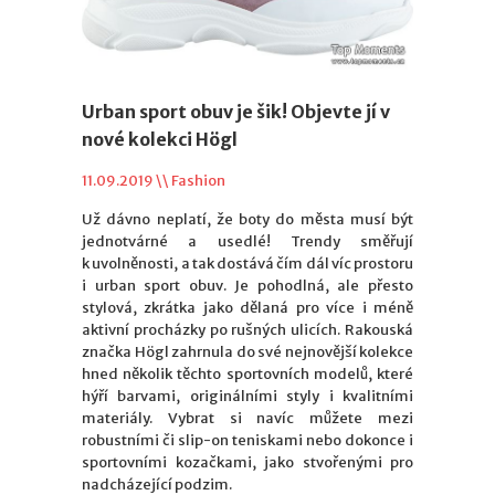
Urban sport obuv je šik! Objevte jí v
nové kolekci Högl
11.09.2019 \\
Fashion
Už dávno neplatí, že boty do města musí být
jednotvárné a usedlé! Trendy směřují
k uvolněnosti, a tak dostává čím dál víc prostoru
i urban sport obuv. Je pohodlná, ale přesto
stylová, zkrátka jako dělaná pro více i méně
aktivní procházky po rušných ulicích. Rakouská
značka Högl zahrnula do své nejnovější kolekce
hned několik těchto sportovních modelů, které
hýří barvami, originálními styly i kvalitními
materiály. Vybrat si navíc můžete mezi
robustními či slip-on teniskami nebo dokonce i
sportovními kozačkami, jako stvořenými pro
nadcházející podzim.