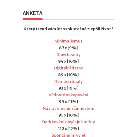
ANKETA
Který trend vám letos skutečně zlepšil život?
Minimalismus
87
x [9%]
Slow beauty
94
x [10%]
Digitální detox
89
x [10%]
Domácí rituály
93
x [10%]
Vědomé nakupování
99
x [11%]
Návrat k ručním činnostem
95
x [10%]
Dodržování obyčejné rutiny
112
x [12%]
Spontánním výlet