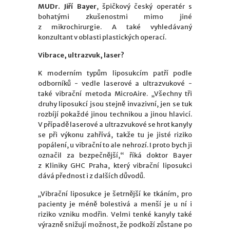
MUDr. Jiří Bayer
, špičkový český operatér s
bohatými zkušenostmi mimo jiné
z mikrochirurgie. A také vyhledávaný
konzultant v oblasti plastických operací.
Vibrace, ultrazvuk, laser?
K moderním typům liposukcím patří podle
odborníků - vedle laserové a ultrazvukové -
také vibrační metoda MicroAire. „Všechny tři
druhy liposukcí jsou stejně invazivní, jen se tuk
rozbíjí pokaždé jinou technikou a jinou hlavicí.
V případě laserové a ultrazvukové se hrot kanyly
se při výkonu zahřívá, takže tu je jisté riziko
popálení, u vibrační to ale nehrozí. I proto bych ji
označil za bezpečnější,“ říká doktor Bayer
z Kliniky GHC Praha, který vibrační liposukci
dává přednost i z dalších důvodů.
„Vibrační liposukce je šetrnější ke tkáním, pro
pacienty je méně bolestivá a menší je u ní i
riziko vzniku modřin. Velmi tenké kanyly také
výrazně snižují možnost, že podkoží zůstane po