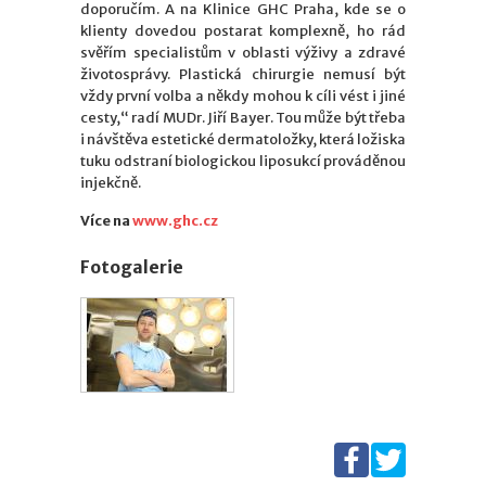
doporučím. A na Klinice GHC Praha, kde se o
klienty dovedou postarat komplexně, ho rád
svěřím specialistům v oblasti výživy a zdravé
životosprávy. Plastická chirurgie nemusí být
vždy první volba a někdy mohou k cíli vést i jiné
cesty,“ radí MUDr. Jiří Bayer. Tou může být třeba
i návštěva estetické dermatoložky, která ložiska
tuku odstraní biologickou liposukcí prováděnou
injekčně.
Více na
www.ghc.cz
Fotogalerie