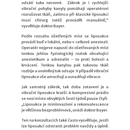
odsátí tuku nerovné. Zákrok je i rychlejší:
vibrační pohyby kanyly pomáhají operatérovi
rozrušovat tkáň, zatímco při klasické liposukci
musí chirurg totéž provádět manuálně,“
vysvětluje doktor Bayer.
Podle rozsahu ošetřených míst se liposukce
provádí buď v lokální, nebo v celkové anestezii.
Operatér nejprve napustí do ošetřovaných míst
tenkou jehlou fyziologický roztok obsahující
anestetikum a adrenalin – to proti bolesti a
krvácení. Tenkou kanylou pak tukovou tkáň
rozbije a uvolněný tuk odsaje. V případě vibrační
liposukce vše umocňují a usnadňují vibrace.
Jak samotný zákrok, tak doba zotavení je u
vibrační liposukce kratší. A kompresivní prádlo
se nosí místo obvyklých šesti týdnů pouze čtyři.
„Liposukce je miniinvazivní a rekonvalescence
je většinou bezproblémová, uvádí doktor Bayer.
Ten na konzultacích také často vysvětluje, jestli
lze liposukcí odstranit problém navždy a úplně.