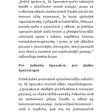
„Dobrá zpráva je, že liposukce počet tukových
buněk v ošetřeném místě snižuje, proto se
v něm tuk ukládá daleko méně. Pouhé odsátí ale
nemusí vždy znamenat, že bude výsledek
vypadat hezky. V případě ochablé kůže, třeba po
porodu nebo v souvislosti s věkem, je potřeba
vymyslet ještě další řešení a přebytečnou kůži
odstranit spolu s tukem, například formou
miniabdominoplastiky. I proto je tak důležitá
porada s plastickým chirurgem, který posoudí
stav tkání a navrhne ten nejvhodnější postup,“
zdůrazňuje doktor Bayer.
Pro jednoho liposukce, pro jiného
fyzioterapie
Právě dobře provedené vyšetření může odhalit i
to, že liposukci vlastně vůbec nepotřebujeme.
„Liposukce je skvělým prostředkem k tvarování
postavy, ne však k léčbě nadváhy. Pokud ke mně
do ambulance přijde člověk, u něhož by
konzervativní postup - tedy snížení hmotnosti -
vedl k úspěchu, pak mu ho jednoznačně