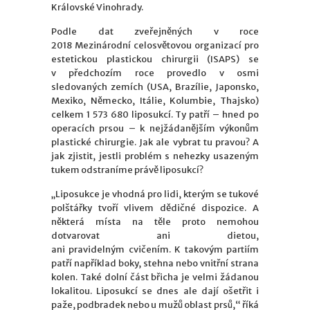
Královské Vinohrady.
Podle dat zveřejněných v roce
2018 Mezinárodní celosvětovou organizací pro
estetickou plastickou chirurgii (ISAPS) se
v předchozím roce provedlo v osmi
sledovaných zemích (USA, Brazílie, Japonsko,
Mexiko, Německo, Itálie, Kolumbie, Thajsko)
celkem 1 573 680 liposukcí. Ty patří – hned po
operacích prsou – k nejžádanějším výkonům
plastické chirurgie. Jak ale vybrat tu pravou? A
jak zjistit, jestli problém s nehezky usazeným
tukem odstraníme právě liposukcí?
„Liposukce je vhodná pro lidi, kterým se tukové
polštářky tvoří vlivem dědičné dispozice. A
některá místa na těle proto nemohou
dotvarovat ani dietou,
ani pravidelným cvičením. K takovým partiím
patří například boky, stehna nebo vnitřní strana
kolen. Také dolní část břicha je velmi žádanou
lokalitou. Liposukcí se dnes ale dají ošetřit i
paže, podbradek nebo u mužů oblast prsů,“ říká