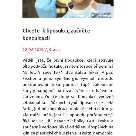
Chcete-li liposukci, začněte
konzultací!
28.08.2019 \\
Krása
Věděli jste, že první liposukce, která zbavuje
tělo podkožního tuku, si v tomto roce připomíná
45 let. V roce 1974 dva italští lékaři Arpad
Fischer a jeho syn Giorgio vyvinuli metodu
odstraňování tuku pomocí tupě zakončené
kanyly napojené na řezací válec s odsávacím
zařízením. Od té doby se liposukce výrazně
zdokonalila. „Různých typů liposukcí je celá
řada, jedině konzultace u plastického chirurga
ale může určit, jestli ji opravdu potřebujete,“
říká MUDr. Jiří Bayer z Kliniky GHC Praha a
současně vedoucí lékař oddělení dospělých na
klinice plastické chirurgie ve Fakultní nemocnici