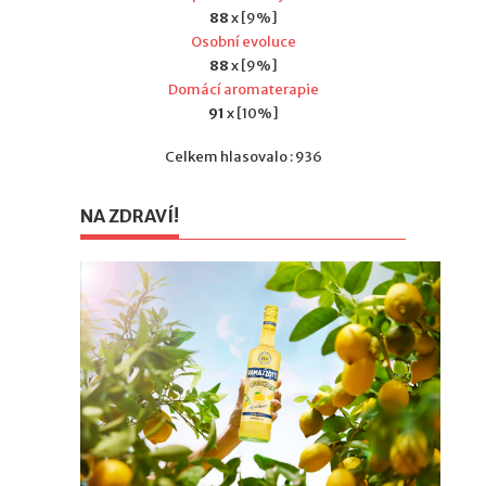
88
x [9%]
Osobní evoluce
88
x [9%]
Domácí aromaterapie
91
x [10%]
Celkem hlasovalo : 936
NA ZDRAVÍ!