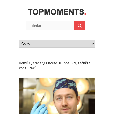
Domů
\\
Krása
\\ Chcete-li liposukci, začněte
konzultací!