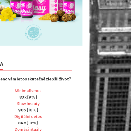
TA
rend vám letos skutečně zlepšil život?
Minimalismus
83
x [9%]
Slow beauty
90
x [10%]
Digitální detox
84
x [10%]
Domácí rituály