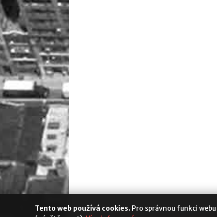
Tento web používá cookies.
Pro správnou funkci webu
Media Populus
|
Cookies
|
Nastavení s