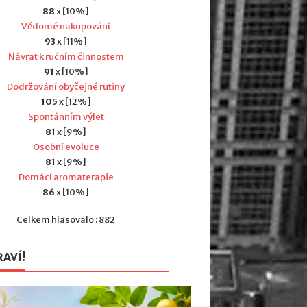
88
x [10%]
Vědomé nakupování
93
x [11%]
Návrat k ručním činnostem
91
x [10%]
Dodržování obyčejné rutiny
105
x [12%]
Spontánním výlet
81
x [9%]
Osobní evoluce
81
x [9%]
Domácí aromaterapie
86
x [10%]
Celkem hlasovalo : 882
RAVÍ!