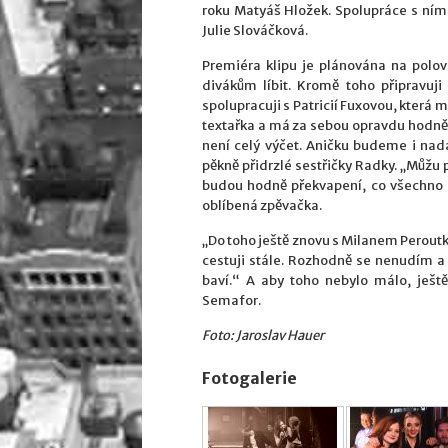
roku Matyáš Hložek. Spolupráce s ním 
Julie Slováčková.
Premiéra klipu je plánována na polov
divákům líbit. Kromě toho připravuji
spolupracuji s Patricií Fuxovou, která 
textařka a má za sebou opravdu hodně z
není celý výčet. Aničku budeme i nadá
pěkně přidrzlé sestřičky Radky. „Můžu 
budou hodně překvapení, co všechno 
oblíbená zpěvačka.
„Do toho ještě znovu s Milanem Perout
cestuji stále. Rozhodně se nenudím a
baví.“ A aby toho nebylo málo, ješt
Semafor.
Foto: Jaroslav Hauer
Fotogalerie