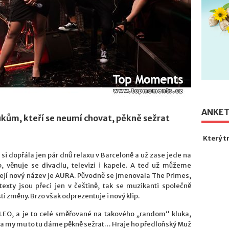
ANKE
ukům, kteří se neumí chovat, pěkně sežrat
Který t
i dopřála jen pár dnů relaxu v Barceloně a už zase jede na
ip, věnuje se divadlu, televizi i kapele. A teď už můžeme
 její nový název je AURA. Původně se jmenovala The Primes,
texty jsou přeci jen v češtině, tak se muzikanti společně
i změny. Brzo však odprezentuje i nový klip.
e LEO, a je to celé směřované na takového „random“ kluka,
, a my mu to tu dáme pěkně sežrat… Hraje ho předloňský Muž