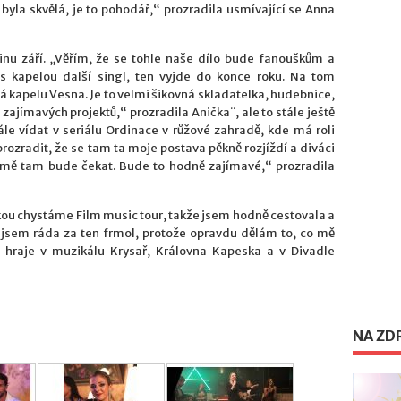
byla skvělá, je to pohodář,“ prozradila usmívající se Anna
inu září. „Věřím, že se tohle naše dílo bude fanouškům a
 s kapelou další singl, ten vyjde do konce roku. Na tom
má kapelu Vesna. Je to velmi šikovná skladatelka, hudebnice,
ajímavých projektů,“ prozradila Anička¨, ale to stále ještě
le vídat v seriálu Ordinace v růžové zahradě, kde má roli
prozradit, že se tam ta moje postava pěkně rozjíždí a diváci
mě tam bude čekat. Bude to hodně zajímavé,“ prozradila
kou chystáme Film music tour, takže jsem hodně cestovala a
 jsem ráda za ten frmol, protože opravdu dělám to, co mě
ě hraje v muzikálu Krysař, Královna Kapeska a v Divadle
NA ZD