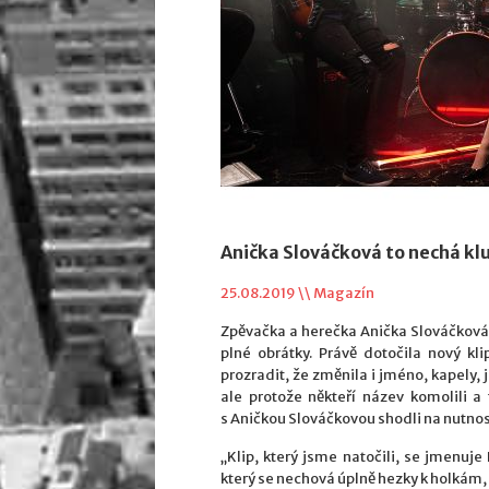
Anička Slováčková to nechá kl
25.08.2019 \\
Magazín
Zpěvačka a herečka Anička Slováčková s
plné obrátky. Právě dotočila nový kl
prozradit, že změnila i jméno, kapely,
ale protože někteří název komolili a 
s Aničkou Slováčkovou shodli na nutnost
„Klip, který jsme natočili, se jmenuj
který se nechová úplně hezky k holkám