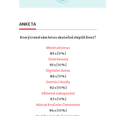
ANKETA
Který trend vám letos skutečně zlepšil život?
Minimalismus
85
x [9%]
Slow beauty
93
x [10%]
Digitální detox
86
x [9%]
Domácí rituály
92
x [10%]
Vědomé nakupování
97
x [11%]
Návrat k ručním činnostem
94
x [10%]