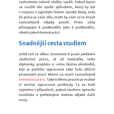
rozhodnete takové služby využít. Pokud byste
se snažili vše využít způsobem, který by byl
v rozporu s typickým řádem vysoké školy, tedy
že práce je vaše dílo, mohl by vám za to hrozit
samozřejmě nějaký postih. Proto vždy
přistupujte k podkladům jako k podkladům,
nikoliv jako k hotové práci.
Snadnější cesta studiem
Ještě než se vůbec dostanete k psaní jakékoliv
závěrečné práce, ať už bakalářky nebo
diplomky, projdete si celou škálou předmětů,
kde je potřeba vypracovat také řadu dílčích
písemných prací. Máme na mysli samozřejmě
seminární práce
. Také k těmto pracím je možné
si nechat vypracovat podklady. Ty se hodí
zejména v případech, pokud studium opravdu
nestíháte a potřebujete dohnat nějaké další
resty.