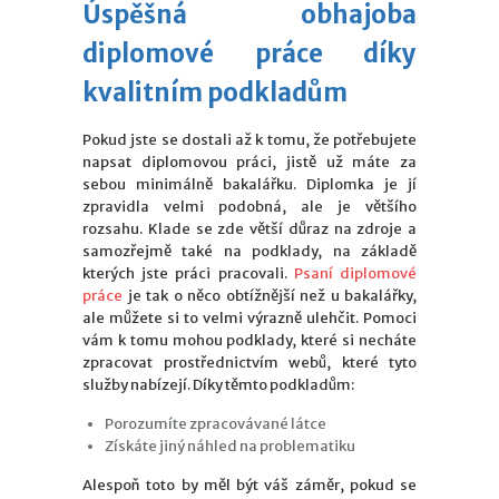
Úspěšná obhajoba
diplomové práce díky
kvalitním podkladům
Pokud jste se dostali až k tomu, že potřebujete
napsat diplomovou práci, jistě už máte za
sebou minimálně bakalářku. Diplomka je jí
zpravidla velmi podobná, ale je většího
rozsahu. Klade se zde větší důraz na zdroje a
samozřejmě také na podklady, na základě
kterých jste práci pracovali.
Psaní diplomové
práce
je tak o něco obtížnější než u bakalářky,
ale můžete si to velmi výrazně ulehčit. Pomoci
vám k tomu mohou podklady, které si necháte
zpracovat prostřednictvím webů, které tyto
služby nabízejí. Díky těmto podkladům:
Porozumíte zpracovávané látce
Získáte jiný náhled na problematiku
Alespoň toto by měl být váš záměr, pokud se