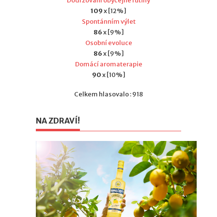
Dodržování obyčejné rutiny
109
x [12%]
Spontánním výlet
86
x [9%]
Osobní evoluce
86
x [9%]
Domácí aromaterapie
90
x [10%]
Celkem hlasovalo : 918
NA ZDRAVÍ!