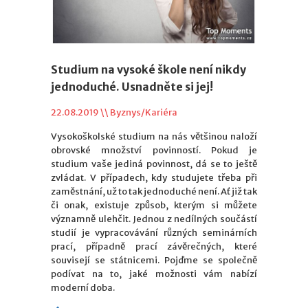
Studium na vysoké škole není nikdy
jednoduché. Usnadněte si jej!
22.08.2019 \\
Byznys/Kariéra
Vysokoškolské studium na nás většinou naloží
obrovské množství povinností. Pokud je
studium vaše jediná povinnost, dá se to ještě
zvládat. V případech, kdy studujete třeba při
zaměstnání, už to tak jednoduché není. Ať již tak
či onak, existuje způsob, kterým si můžete
významně ulehčit. Jednou z nedílných součástí
studií je vypracovávání různých seminárních
prací, případně prací závěrečných, které
souvisejí se státnicemi. Pojďme se společně
podívat na to, jaké možnosti vám nabízí
moderní doba.