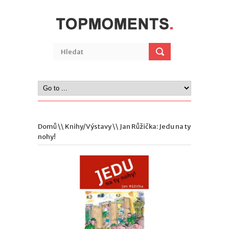
Domů
\\
Knihy/Výstavy
\\ Jan Růžička: Jedu na ty
nohy!