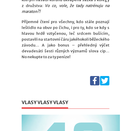
z družstva:
Vo co, vole, že tady natrénuju na
maraton?!
Příjemné čtení pro všechny, kdo stále poznají
leštidlo na obuv po čichu, i pro ty, kdo se kdy s
hlavou hrdě vztyčenou, leč srdcem bušícím,
postavili na startovní čáru jakéhokoli běžeckého
závodu… A jako bonus – přehledný výčet
devadesáti šesti různých významů slova cip…
No nekupte to za ty peníze!
VLASY VLASY VLASY