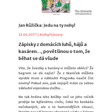
Jan Růžička: Jedu na ty nohy!
23.06.2017 \\
Knihy/Výstavy
Zápisky z domácích luhů, hájů a
kasáren…, povětšinou o tom, že
běhat se dá všude
Víte, že švestky a banány si můžete obléct? Že
bagrem se dá najíst? Že z tkaniček můžete
vyrobit most a nákladní Pragovku naučit číst
noviny? Pokud ano, pak nejspíš máte za sebou
základní vojenskou službu…
Ne tak hrdina této knížky: než se jeho ročník
probije ke kýženému civilu, čeká ho kaskáda
nečekaných, ale o to humornějších situací,
kterým nasadí korunu ukvapená sázka s kolegy