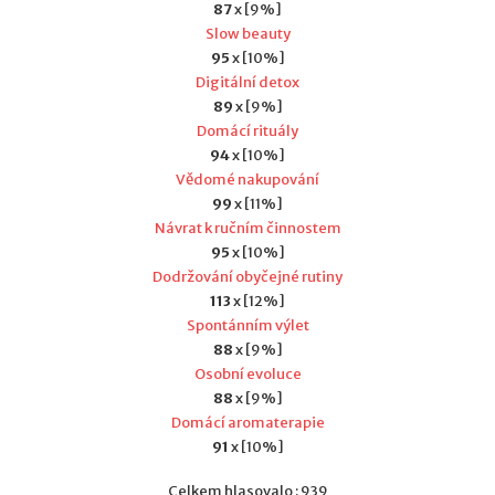
87
x [9%]
Slow beauty
95
x [10%]
Digitální detox
89
x [9%]
Domácí rituály
94
x [10%]
Vědomé nakupování
99
x [11%]
Návrat k ručním činnostem
95
x [10%]
Dodržování obyčejné rutiny
113
x [12%]
Spontánním výlet
88
x [9%]
Osobní evoluce
88
x [9%]
Domácí aromaterapie
91
x [10%]
Celkem hlasovalo : 939