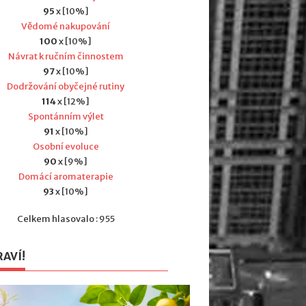
95
x [10%]
Vědomé nakupování
100
x [10%]
Návrat k ručním činnostem
97
x [10%]
Dodržování obyčejné rutiny
114
x [12%]
Spontánním výlet
91
x [10%]
Osobní evoluce
90
x [9%]
Domácí aromaterapie
93
x [10%]
Celkem hlasovalo : 955
RAVÍ!