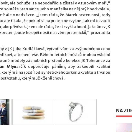
ylovit, ale bohužel se nepodařilo a zůstal v Azurovém moři,“
e soutěže StarDance. Jeho manželka na něj prý hned volala,
jmě ale v nadsázce. „Jsem ráda, že Marek prsten nosí, tedy
 ale říkala, že pokud si na prsten nezvykne, tak mi to vadit
jako přívěsek. Jsem ale ráda, že si zvykl a hned, jak nám v JK
ý prsten, bude ho opět nosit na svém prsteníčků,“ prozradila
obený v JK Jitka Kudláčková, vytvoří vám za zvýhodněnou cenu
ědikovi, a to není vše. Během letních měsíců mohou všichni
ybrané modely zásnubních prstenů z kolekce JK Tolerance za
an Mlynarčík
doporučuje pánům, aby zakoupili kvalitní
terý má na rozdíl od syntetického zirkonu kvalitu a trvalou
ost vztahu, který muž k ženě chová.
NA ZD