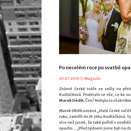
Po necelém roce po svatbě op
05.07.2019 \\
Magazín
Známé české tváře se sešly na před
Kudláčková. Probíralo se vše, co ke 
Marek Dědik
. Čím? Nebyla to však nikt
Marek Dědík uznává „zlaté české ručičk
ruku, zamířil do JK Jitka Kudláčková. 
více než jasné, že také pořídí v osvěd
opadlo… „Před týdnem jsme byli na dov