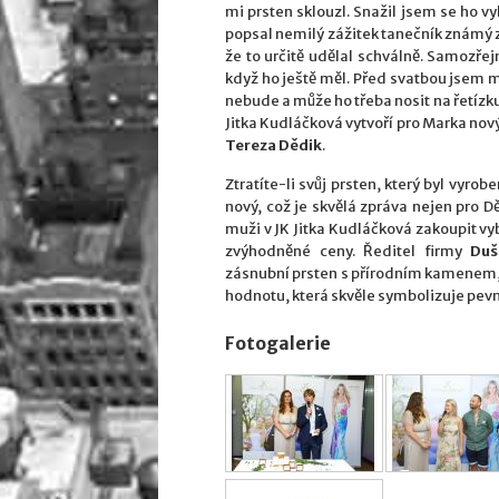
mi prsten sklouzl. Snažil jsem se ho v
popsal nemilý zážitek tanečník známý z
že to určitě udělal schválně. Samozře
když ho ještě měl. Před svatbou jsem mu
nebude a může ho třeba nosit na řetízku 
Jitka Kudláčková vytvoří pro Marka nov
Tereza Dědik
.
Ztratíte-li svůj prsten, který byl vyr
nový, což je skvělá zpráva nejen pro D
muži v JK Jitka Kudláčková zakoupit v
zvýhodněné ceny. Ředitel firmy
Duš
zásnubní prsten s přírodním kamenem, k
hodnotu, která skvěle symbolizuje pevn
Fotogalerie