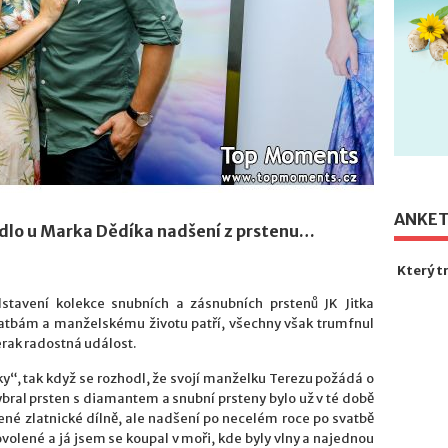
ANKE
adlo u Marka Dědíka nadšení z prstenu…
Který t
stavení kolekce snubních a zásnubních prstenů JK Jitka
svatbám a manželskému životu patří, všechny však trumfnul
erak radostná událost.
y“, tak když se rozhodl, že svojí manželku Terezu požádá o
Vybral prsten s diamantem a snubní prsteny bylo už v té době
čené zlatnické dílně, ale nadšení po necelém roce po svatbě
olené a já jsem se koupal v moři, kde byly vlny a najednou