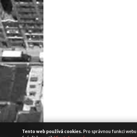
Tento web používá cookies.
Pro správnou funkci webu
Media Populus
|
Cookies
|
Nastavení s