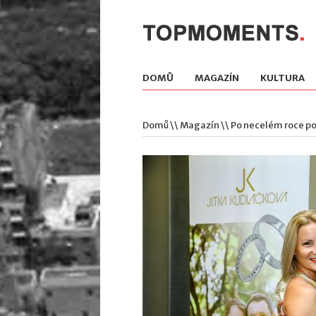
DOMŮ
MAGAZÍN
KULTURA
Domů
\\
Magazín
\\ Po necelém roce p