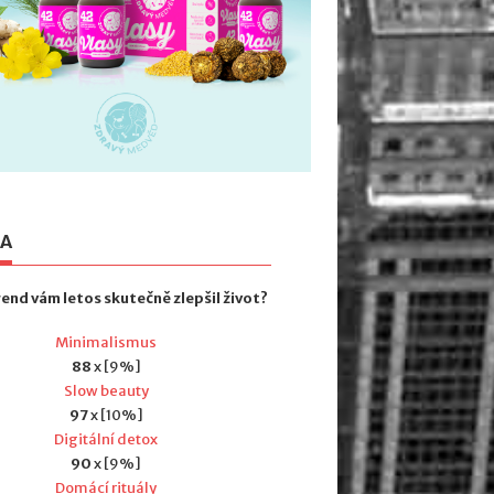
TA
rend vám letos skutečně zlepšil život?
Minimalismus
88
x [9%]
Slow beauty
97
x [10%]
Digitální detox
90
x [9%]
Domácí rituály