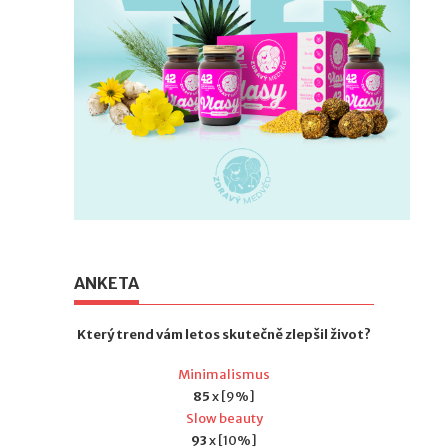
ANKETA
Který trend vám letos skutečně zlepšil život?
Minimalismus
85
x [9%]
Slow beauty
93
x [10%]