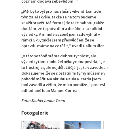
což nám dodává sebevědomí.“
„Měl by to být pro nás slušný víkend. Loni zde
tým zajel skvěle, takže se na tom budeme
snažit stavět. Má forma jde také nahoru, takže
doufám, že to potvrdím a dosáhnu na solidní
výsledky. V minulé sezóně jsem zde vyhrál v
rámci GP3, takže jsem přesvědčen, že se
opravdu máme na co těšit,“ uvedl Callum Illot.
„V této sezóně máme dobrou rychlost, ale
výsledky tomu bohužel někdy neodpovídají. Je
to frustrující, ale nejdůležitější je, že v závodech
dokazujeme, že se s ostatními týmy můžeme v
pohodě měřit. Na okruhu Paula Ricarda jsem
loni závodil a věřím, že mi to pomůže,“ pronesl
odhodlaně Juan Manuel Correa.
Foto: Sauber Junior Team
Fotogalerie