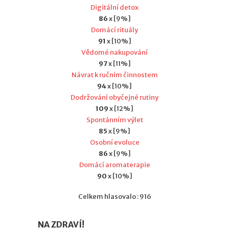
Digitální detox
86
x [9%]
Domácí rituály
91
x [10%]
Vědomé nakupování
97
x [11%]
Návrat k ručním činnostem
94
x [10%]
Dodržování obyčejné rutiny
109
x [12%]
Spontánním výlet
85
x [9%]
Osobní evoluce
86
x [9%]
Domácí aromaterapie
90
x [10%]
Celkem hlasovalo : 916
NA ZDRAVÍ!