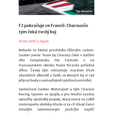
F2 pokračuje ve Francii: Charouzův
tým čeká tvrdý boj
19.06.2019 \\
Sport
Nebude to žádná procházka růžovým sadem.
Sauber Junior Team by Charouz čeká v dalším
díle šampionátu FIA Formule 2 na
francouzském okruhu Paula Ricarda pořádná
dřina. Český tým odstartuje maraton třech
závodních víkendů v řadě, ve kterých by si rád
připsal body a samozřejmě i pódiová umístění.
Společnost Sauber Motorsport a tým Charouz
Racing System se spojily a pro letošní sezónu
vytvořily ojedinělý projekt, který nemá ve světě
motorsportu obdoby. Klade si za cíl dávat šanci
mladým talentovaným jezdcům napříč