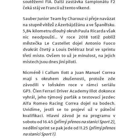
soutěžemi FIA. Další zastávka šampionátu F2
čeká stáj ve Francii už tento víkend.
Sauber Junior Team by Charouz si přeje navázat
na stupně vítězů z Ázerbájdžánu a ve Španělsku.
5,84 kilometru dlouhý okruh Paula Ricarda však
nic neodpouští... V roce 2018 totiž poblíž
městečka Le Castellet dojel Antonio Fuoco
dvakrát čtvrtý a Louis Delétraz bral ve sprintu
třetí místo. Ovšem to už je minulost, na jejich
místech jsou dnes jiní piloti.
Nicméně i Callum Ilott a Juan Manuel Correa
mají s okruhem zkušenosti, protože zde
závodili v loňském roce v rámci seriálu
GP3. Člen Ferrari Driver Academy Illot dokonce
vyhrál, jeho týmový parťák a testovací jezdec
Alfa Romeo Racing Correa dojel na bodech.
Uvidíme, jestli se to projeví už v páteční
kvalifikaci. Hlavní závod je na programu v
sobotu od 16.45
(přímý přenos na stanici Sport 2)
,
nedělní sprint se pak jede od 11.25
(přímý přenos
na stanici Sport 1)
.