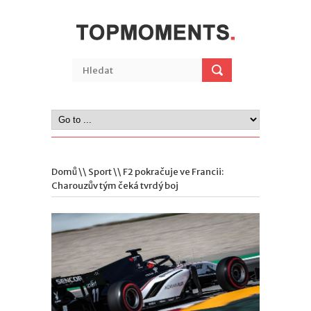
Domů
\\
Sport
\\ F2 pokračuje ve Francii:
Charouzův tým čeká tvrdý boj