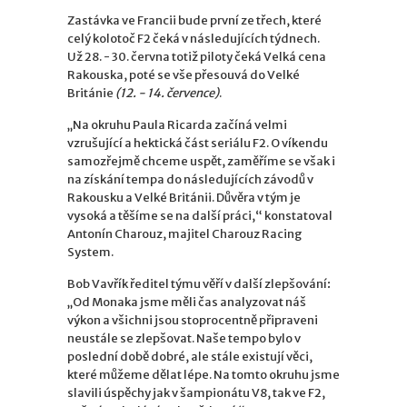
Zastávka ve Francii bude první ze třech, které
celý kolotoč F2 čeká v následujících týdnech.
Už 28. - 30. června totiž piloty čeká Velká cena
Rakouska, poté se vše přesouvá do Velké
Británie
(12. - 14. července)
.
„Na okruhu Paula Ricarda začíná velmi
vzrušující a hektická část seriálu F2. O víkendu
samozřejmě chceme uspět, zaměříme se však i
na získání tempa do následujících závodů v
Rakousku a Velké Británii. Důvěra v tým je
vysoká a těšíme se na další práci,“ konstatoval
Antonín Charouz, majitel Charouz Racing
System.
Bob Vavřík ředitel týmu věří v další zlepšování
:
„Od Monaka jsme měli čas analyzovat náš
výkon a všichni jsou stoprocentně připraveni
neustále se zlepšovat. Naše tempo bylo v
poslední době dobré, ale stále existují věci,
které můžeme dělat lépe. Na tomto okruhu jsme
slavili úspěchy jak v šampionátu V8, tak ve F2,