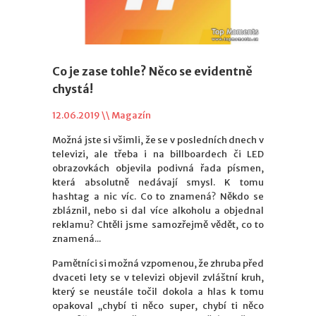
Co je zase tohle? Něco se evidentně
chystá!
12.06.2019 \\
Magazín
Možná jste si všimli, že se v posledních dnech v
televizi, ale třeba i na billboardech či LED
obrazovkách objevila podivná řada písmen,
která absolutně nedávají smysl. K tomu
hashtag a nic víc. Co to znamená? Někdo se
zbláznil, nebo si dal více alkoholu a objednal
reklamu? Chtěli jsme samozřejmě vědět, co to
znamená...
Pamětníci si možná vzpomenou, že zhruba před
dvaceti lety se v televizi objevil zvláštní kruh,
který se neustále točil dokola a hlas k tomu
opakoval „chybí ti něco super, chybí ti něco