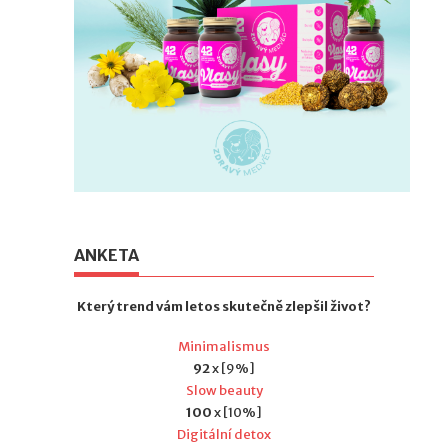
ANKETA
Který trend vám letos skutečně zlepšil život?
Minimalismus
92
x [9%]
Slow beauty
100
x [10%]
Digitální detox