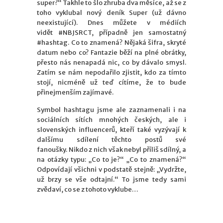
super?“ Takhle to šlo zhruba dva měsíce, až se z
toho vyklubal nový deník Super (už dávno
neexistující). Dnes můžete v médiích
vidět #NBJSRCT, případně jen samostatný
#hashtag. Co to znamená? Nějaká šifra, skryté
datum nebo co? Fantazie běží na plné obrátky,
přesto nás nenapadá nic, co by dávalo smysl.
Zatím se nám nepodařilo zjistit, kdo za tímto
stojí, nicméně už teď cítíme, že to bude
přinejmenším zajímavé.
Symbol hashtagu jsme ale zaznamenali i na
sociálních sítích mnohých českých, ale i
slovenských influencerů, kteří také vyzývají k
dalšímu sdílení těchto postů své
fanoušky. Nikdo z nich však nebyl příliš sdílný, a
na otázky typu: „Co to je?“ „Co to znamená?“
Odpovídají všichni v podstatě stejně: „Vydržte,
už brzy se vše odtajní.“ To jsme tedy sami
zvědaví, co se z tohoto vyklube…