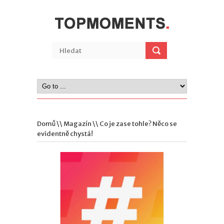
Domů
\\
Magazín
\\ Co je zase tohle? Něco se
evidentně chystá!