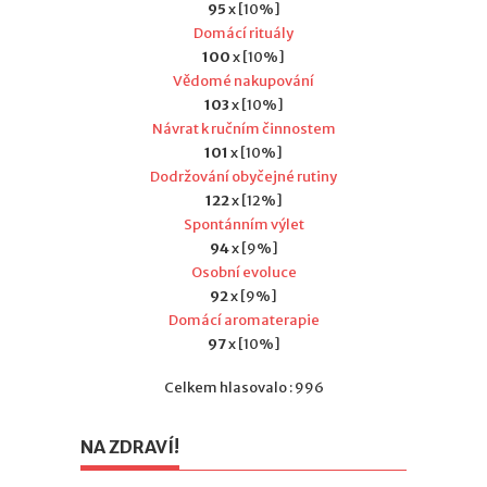
95
x [10%]
Domácí rituály
100
x [10%]
Vědomé nakupování
103
x [10%]
Návrat k ručním činnostem
101
x [10%]
Dodržování obyčejné rutiny
122
x [12%]
Spontánním výlet
94
x [9%]
Osobní evoluce
92
x [9%]
Domácí aromaterapie
97
x [10%]
Celkem hlasovalo : 996
NA ZDRAVÍ!