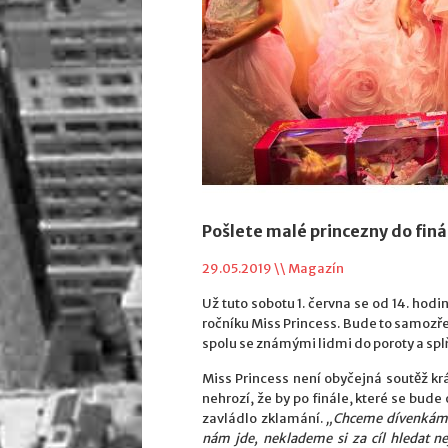
Pošlete malé princezny do finá
29.05.2019 \\
Magazín
Už tuto sobotu 1. června se od 14. hod
ročníku Miss Princess. Bude to samozře
spolu se známými lidmi do poroty a splň
Miss Princess není obyčejná soutěž kr
nehrozí, že by po finále, které se bud
zavládlo zklamání.
„Chceme dívenkám pr
nám jde, neklademe si za cíl hledat nej