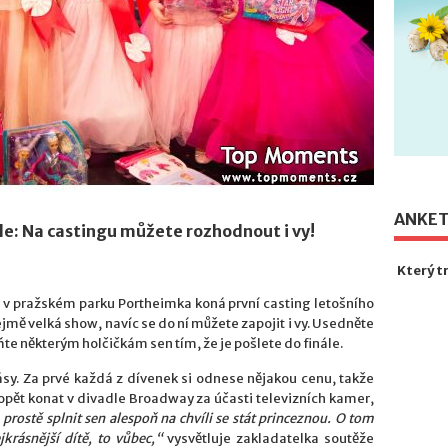
ANKE
le: Na castingu můžete rozhodnout i vy!
Který t
in v pražském parku Portheimka koná první casting letošního
jmě velká show, navíc se do ní můžete zapojit i vy. Usedněte
te některým holčičkám sen tím, že je pošlete do finále.
ásy. Za prvé každá z dívenek si odnese nějakou cenu, takže
e opět konat v divadle Broadway za účasti televizních kamer,
ostě splnit sen alespoň na chvíli se stát princeznou. O tom
krásnější dítě, to vůbec,“
vysvětluje zakladatelka soutěže