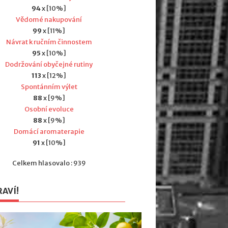
94
x [10%]
Vědomé nakupování
99
x [11%]
Návrat k ručním činnostem
95
x [10%]
Dodržování obyčejné rutiny
113
x [12%]
Spontánním výlet
88
x [9%]
Osobní evoluce
88
x [9%]
Domácí aromaterapie
91
x [10%]
Celkem hlasovalo : 939
RAVÍ!