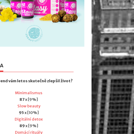
TA
rend vám letos skutečně zlepšil život?
Minimalismus
87
x [9%]
Slow beauty
95
x [10%]
Digitální detox
89
x [9%]
Domácí rituály