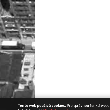
Tento web používá cookies.
Pro správnou funkci webu
Media Populus
|
Cookies
|
Nastavení s