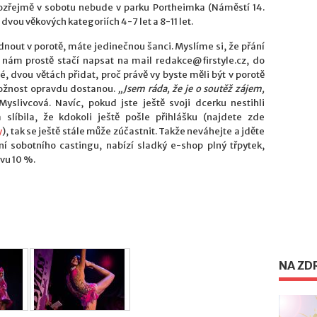
zřejmě v sobotu nebude v parku Portheimka (Náměstí 14.
 dvou věkových kategoriích 4-7 let a 8-11 let.
nout v porotě, máte jedinečnou šanci. Myslíme si, že přání
e nám prostě stačí napsat na mail redakce@firstyle.cz, do
é, dvou větách přidat, proč právě vy byste měli být v porotě
možnost opravdu dostanou.
„Jsem ráda, že je o soutěž zájem,
slivcová. Navíc, pokud jste ještě svoji dcerku nestihli
 slíbila, že kdokoli ještě pošle přihlášku (najdete zde
y
), tak se ještě stále může zúčastnit. Takže neváhejte a jděte
ní sobotního castingu, nabízí sladký e-shop plný třpytek,
vu 10 %.
NA ZD