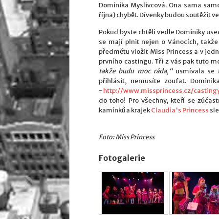
Dominika Myslivcová. Ona sama samo
října) chybět. Dívenky budou soutěžit ve
Pokud byste chtěli vedle Dominiky used
se mají plnit nejen o Vánocích, takž
předmětu vložit Miss Princess a v jedn
prvního castingu. Tři z vás pak tuto 
takže budu moc ráda,“
usmívala se My
přihlásit, nemusíte zoufat. Dominika
-
http://www.missprincess.cz/casting
do toho! Pro všechny, kteří se zúčast
kamínků a krajek
Claudia's Princess
sle
Foto: Miss Princess
Fotogalerie