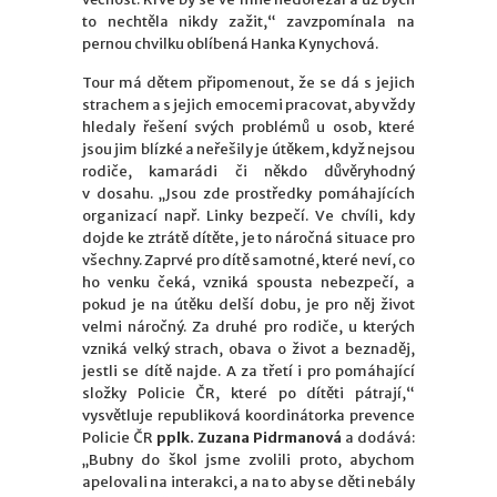
to nechtěla nikdy zažit,“ zavzpomínala na
pernou chvilku oblíbená Hanka Kynychová.
Tour má dětem připomenout, že se dá s jejich
strachem a s jejich emocemi pracovat, aby vždy
hledaly řešení svých problémů u osob, které
jsou jim blízké a neřešily je útěkem, když nejsou
rodiče, kamarádi či někdo důvěryhodný
v dosahu. „Jsou zde prostředky pomáhajících
organizací např. Linky bezpečí. Ve chvíli, kdy
dojde ke ztrátě dítěte, je to náročná situace pro
všechny. Zaprvé pro dítě samotné, které neví, co
ho venku čeká, vzniká spousta nebezpečí, a
pokud je na útěku delší dobu, je pro něj život
velmi náročný. Za druhé pro rodiče, u kterých
vzniká velký strach, obava o život a beznaděj,
jestli se dítě najde. A za třetí i pro pomáhající
složky Policie ČR, které po dítěti pátrají,“
vysvětluje republiková koordinátorka prevence
Policie ČR
pplk. Zuzana Pidrmanová
a dodává:
„Bubny do škol jsme zvolili proto, abychom
apelovali na interakci, a na to aby se děti nebály