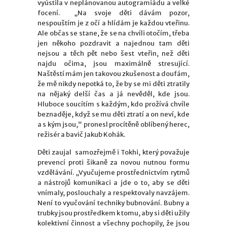
vyústila v neplánovanou autogramiádu a velké
focení. „Na svoje děti dávám pozor,
nespouštím je z očí a hlídám je každou vteřinu.
Ale občas se stane, že se na chvíli otočím, třeba
jen někoho pozdravit a najednou tam děti
nejsou a těch pět nebo šest vteřin, než děti
najdu očima, jsou maximálně stresující.
Naštěstí mám jen takovou zkušenost a doufám,
že mě nikdy nepotká to, že by se mi děti ztratily
na nějaký delší čas a já nevěděl, kde jsou.
Hluboce soucítím s každým, kdo prožívá chvíle
beznaděje, když se mu děti ztratí a on neví, kde
a s kým jsou,“ pronesl procítěně oblíbený herec,
režisér a bavič Jakub Kohák.
Děti zaujal samozřejmě i Tokhi, který považuje
prevencí proti šikaně za novou nutnou formu
vzdělávání. „Vyučujeme prostřednictvím rytmů
a nástrojů komunikaci a jde o to, aby se děti
vnímaly, poslouchaly a respektovaly navzájem.
Není to vyučování techniky bubnování. Bubny a
trubky jsou prostředkem k tomu, aby si děti užily
kolektivní činnost a všechny pochopily, že jsou