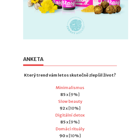
ANKETA
Který trend vám letos skutečně zlepšil život?
Minimalismus
85
x [9%]
Slow beauty
92
x [10%]
Digitální detox
85
x [9%]
Domácí rituály
90
x [10%]