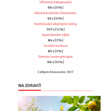
Vědomé nakupování
96
x [11%]
Návrat k ručním činnostem
93
x [10%]
Dodržování obyčejné rutiny
107
x [12%]
Spontánním výlet
84
x [9%]
Osobní evoluce
85
x [9%]
Domácí aromaterapie
90
x [10%]
Celkem hlasovalo : 907
NA ZDRAVÍ!