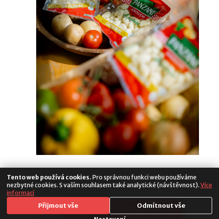
Tento web používá cookies.
Pro správnou funkci webu používáme
nezbytné cookies. S vaším souhlasem také analytické (návštěvnost).
Více
informací
Media
Přijmout vše
Odmítnout vše
Copyright 2026. All Rights Reserved
Populus