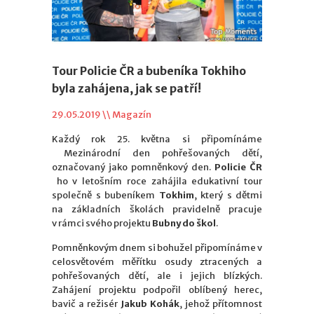
Tour Policie ČR a bubeníka Tokhiho
byla zahájena, jak se patří!
29.05.2019 \\
Magazín
Každý rok 25. května si připomínáme
Mezinárodní den pohřešovaných dětí,
označovaný jako pomněnkový den.
Policie ČR
ho v letošním roce zahájila edukativní tour
společně s bubeníkem
Tokhim
, který s dětmi
na základních školách pravidelně pracuje
v rámci svého projektu
Bubny do škol
.
Pomněnkovým dnem si bohužel připomínáme v
celosvětovém měřítku osudy ztracených a
pohřešovaných dětí, ale i jejich blízkých.
Zahájení projektu podpořil oblíbený herec,
bavič a režisér
Jakub Kohák
, jehož přítomnost