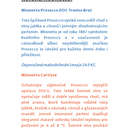
Mionetto Prosecco DOC Treviso Brut
Toto špičkové Prosecco vyniká svou svěží chutí s
tóny jablka a citrusů i jemným dlouhotrvajícím
perlením. Mionetto je od roku 1887 symbolem
kvalitního Prosecca a v současnosti je
celosvětově vůbec nejoblíbenější značkou
Prosecca Je ideální pro každou denní dobu i
příležitost.
Doporučená maloobchodní cena je 249 Kč.
Mionetto Cartizze
Ochutnejte výjimečné Prosecco nejvyšší
apelace DOCG. Toto lehké šumivé víno se
vyznačuje svěží a dobře vyváženou chutí, má
plné aroma, které kombinuje svůdné tóny
jablek, hrušek s náznaky citrusů a glazovaných
mandlí. Jemné intenzivní perlení doplňují
elegantní zlatavé odlesky. Ideální teplotou pro
podávání je 6 až 8 °C. Šumivé víno pochází