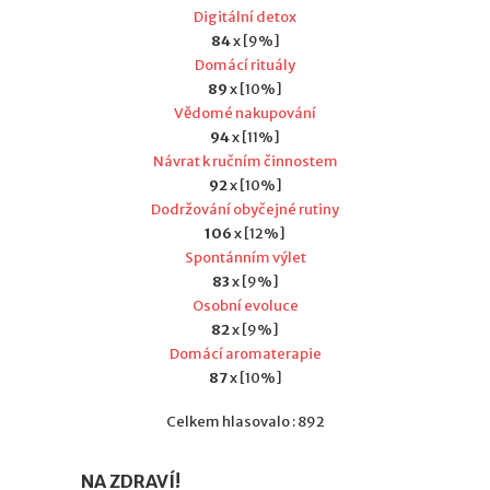
Digitální detox
84
x [9%]
Domácí rituály
89
x [10%]
Vědomé nakupování
94
x [11%]
Návrat k ručním činnostem
92
x [10%]
Dodržování obyčejné rutiny
106
x [12%]
Spontánním výlet
83
x [9%]
Osobní evoluce
82
x [9%]
Domácí aromaterapie
87
x [10%]
Celkem hlasovalo : 892
NA ZDRAVÍ!