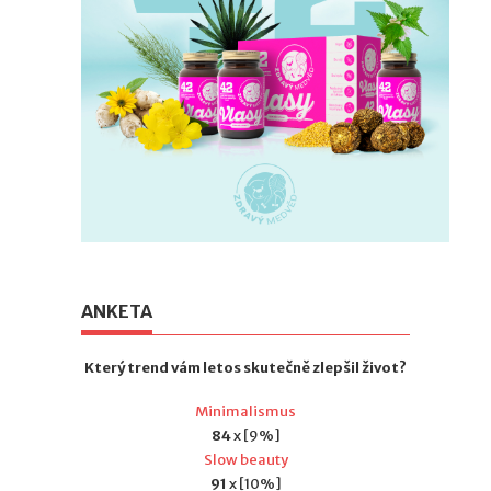
ANKETA
Který trend vám letos skutečně zlepšil život?
Minimalismus
84
x [9%]
Slow beauty
91
x [10%]