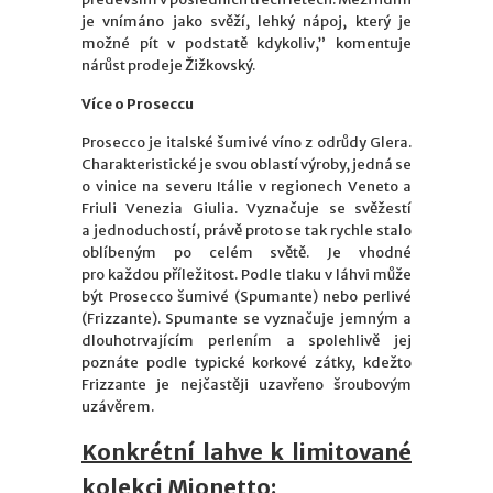
je vnímáno jako svěží, lehký nápoj, který je
možné pít v podstatě kdykoliv,” komentuje
nárůst prodeje Žižkovský.
Více o Proseccu
Prosecco je italské šumivé víno z odrůdy Glera.
Charakteristické je svou oblastí výroby, jedná se
o vinice na severu Itálie v regionech Veneto a
Friuli Venezia Giulia. Vyznačuje se svěžestí
a jednoduchostí, právě proto se tak rychle stalo
oblíbeným po celém světě. Je vhodné
pro každou příležitost. Podle tlaku v láhvi může
být Prosecco šumivé (Spumante) nebo perlivé
(Frizzante). Spumante se vyznačuje jemným a
dlouhotrvajícím perlením a spolehlivě jej
poznáte podle typické korkové zátky, kdežto
Frizzante je nejčastěji uzavřeno šroubovým
uzávěrem.
Konkrétní lahve k limitované
kolekci Mionetto: