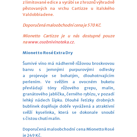
z limitované edice a vyrábí se z hroznů výhradně
pěstovaných na vrchu Cartizze u italského
Valdobbiadene.
Doporučená maloobchodní cena je 570 Kč.
Mionetto Cartizze je u nás dostupné pouze
na
www.osobnivinoteka.cz
.
Mionetto Rosé Extra Dry
Šumivé víno má nádherně růžovou broskvovou
barvu s jemnými purpurovými odlesky
a projevuje se bohatým, dlouhotrvajícím
perlením. Ve svěžím a ovocném buketu
převládají tóny růžového grepu, malin,
granátového jablíčka, černého rybízu, v pozadí
lehký nádech šípku. Dlouhé řetízky drobných
bublinek doplňuje dobře vyvážená a atraktivní
svěží kyselinka, která se dokonale snoubí
s čistou chutí malin.
Doporučená maloobchodní cena Mionetto Rosé
je 249 Kč.