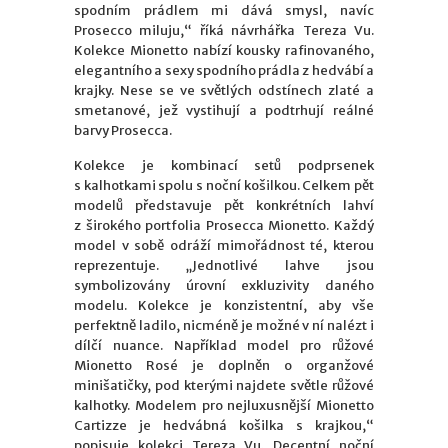
spodním prádlem mi dává smysl, navíc
Prosecco miluju,“ říká návrhářka Tereza Vu.
Kolekce Mionetto nabízí kousky rafinovaného,
elegantního a sexy spodního prádla z hedvábí a
krajky. Nese se ve světlých odstínech zlaté a
smetanové, jež vystihují a podtrhují reálné
barvy Prosecca.
Kolekce je kombinací setů podprsenek
s kalhotkami spolu s noční košilkou. Celkem pět
modelů představuje pět konkrétních lahví
z širokého portfolia Prosecca Mionetto. Každý
model v sobě odráží mimořádnost té, kterou
reprezentuje. „Jednotlivé lahve jsou
symbolizovány úrovní exkluzivity daného
modelu. Kolekce je konzistentní, aby vše
perfektně ladilo, nicméně je možné v ní nalézt i
dílčí nuance. Například model pro růžové
Mionetto Rosé je doplněn o organžové
minišatičky, pod kterými najdete světle růžové
kalhotky. Modelem pro nejluxusnější Mionetto
Cartizze je hedvábná košilka s krajkou,“
popisuje kolekci Tereza Vu. Decentní noční