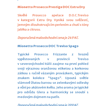
Mionetto Prosecco Prestige DOC Extra Dry
Skvělé Prosecco apelace D.O.C.Treviso
v kategorii Extra Dry. Vyniká svou svěžestí,
jemným dlouhotrvajícím perlením a chutí s tóny
jablka a citrusu.
Doporučená maloobchodní cena je 249 Kč.
Mionetto Prosecco DOC Treviso Spago
Typické Prosecco Frizzante z hroznů
vypěstovaných v provincii Treviso
v severovýchodní Itálii zaujme na první pohled
svoji výraznou oranžovou etiketou a korkovou
zátkou s ručně vázaným provázkem, typickým
znakem kolekce "Spago". Upoutá světle
slámově žlutou barvou se zelenkavými odlesky
a vůní po akátovém květu. Jeho aroma je typické
pro odrůdu Glera a harmonicky se snoubí s
medovým dojmem na patře.
Doporučená maloobchodní cena je 209 Kč.