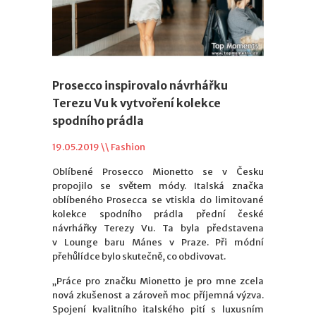
Prosecco inspirovalo návrhářku
Terezu Vu k vytvoření kolekce
spodního prádla
19.05.2019 \\
Fashion
Oblíbené Prosecco Mionetto se v Česku
propojilo se světem módy. Italská značka
oblíbeného Prosecca se vtiskla do limitované
kolekce spodního prádla přední české
návrhářky Terezy Vu. Ta byla představena
v Lounge baru Mánes v Praze. Při módní
přehůlídce bylo skutečně, co obdivovat.
„Práce pro značku Mionetto je pro mne zcela
nová zkušenost a zároveň moc příjemná výzva.
Spojení kvalitního italského pití s luxusním