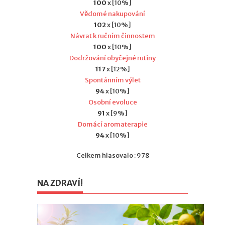
100
x [10%]
Vědomé nakupování
102
x [10%]
Návrat k ručním činnostem
100
x [10%]
Dodržování obyčejné rutiny
117
x [12%]
Spontánním výlet
94
x [10%]
Osobní evoluce
91
x [9%]
Domácí aromaterapie
94
x [10%]
Celkem hlasovalo : 978
NA ZDRAVÍ!