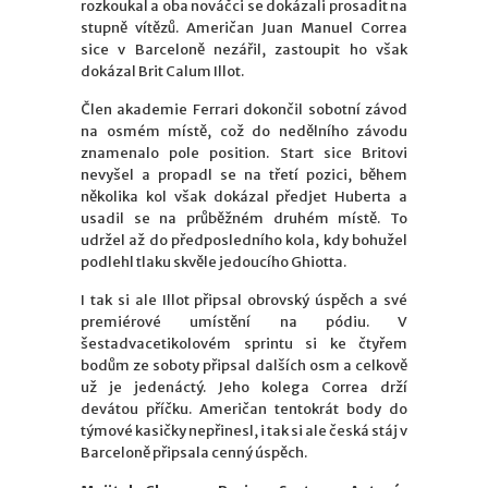
rozkoukal a oba nováčci se dokázali prosadit na
stupně vítězů. Američan Juan Manuel Correa
sice v Barceloně nezářil, zastoupit ho však
dokázal Brit Calum Illot.
Člen akademie Ferrari dokončil sobotní závod
na osmém místě, což do nedělního závodu
znamenalo pole position. Start sice Britovi
nevyšel a propadl se na třetí pozici, během
několika kol však dokázal předjet Huberta a
usadil se na průběžném druhém místě. To
udržel až do předposledního kola, kdy bohužel
podlehl tlaku skvěle jedoucího Ghiotta.
I tak si ale Illot připsal obrovský úspěch a své
premiérové umístění na pódiu. V
šestadvacetikolovém sprintu si ke čtyřem
bodům ze soboty připsal dalších osm a celkově
už je jedenáctý. Jeho kolega Correa drží
devátou příčku. Američan tentokrát body do
týmové kasičky nepřinesl, i tak si ale česká stáj v
Barceloně připsala cenný úspěch.