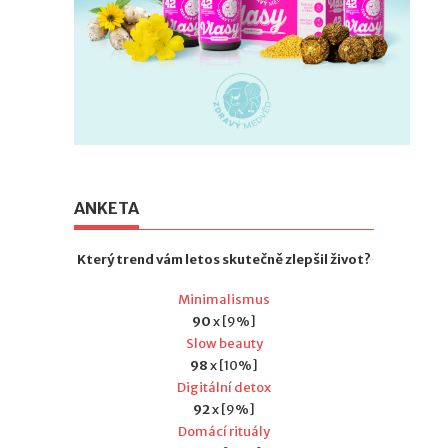
ANKETA
Který trend vám letos skutečně zlepšil život?
Minimalismus
90
x [9%]
Slow beauty
98
x [10%]
Digitální detox
92
x [9%]
Domácí rituály