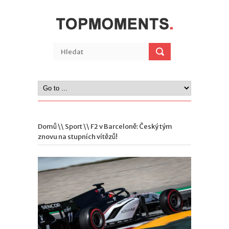
Domů
\\
Sport
\\ F2 v Barceloně: Český tým
znovu na stupních vítězů!