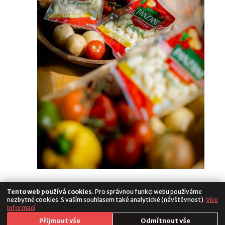
Tento web používá cookies.
Pro správnou funkci webu používáme
nezbytné cookies. S vaším souhlasem také analytické (návštěvnost).
Více
informací
Media
Přijmout vše
Odmítnout vše
Copyright 2026. All Rights Reserved