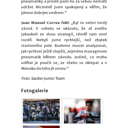
pneumatiky a prostě jsem ho za sebou nemohl
udržet. Nicméně jsem spokojený a věřím, že
jdeme dobrým směrem.“
Juan Manuel Correa řekl:
„Byl to velmi tvrdý
závod. V sobotu se ukázalo, že ať zvolíte
jakoukoli ze dvou strategií, téměř tam není
rozdíl. Nebyli jsme rychlejší, než zbytek
startovního pole. Budeme muset analyzovat,
jak rychlost ještě zlepšit, zejména managment
pneumatik během závodu. Jediné, co mohu
udělat je poučit se, ze všeho se oklepat a v
Monaku do toho jít znovu.“
Foto: Sauber Junior Team
Fotogalerie