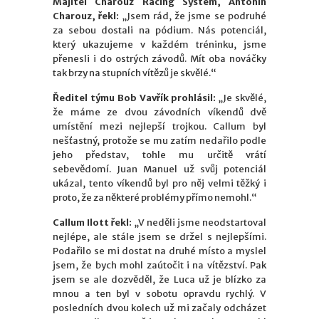
Majitel Charouz Racing System, Antonín
Charouz, řekl:
„Jsem rád, že jsme se podruhé
za sebou dostali na pódium. Nás potenciál,
který ukazujeme v každém tréninku, jsme
přenesli i do ostrých závodů. Mít oba nováčky
tak brzy na stupních vítězů je skvělé.“
Ředitel týmu Bob Vavřík prohlásil:
„Je skvělé,
že máme ze dvou závodních víkendů dvě
umístění mezi nejlepší trojkou. Callum byl
nešťastný, protože se mu zatím nedařilo podle
jeho představ, tohle mu určitě vrátí
sebevědomí. Juan Manuel už svůj potenciál
ukázal, tento víkendů byl pro něj velmi těžký i
proto, že za některé problémy přímo nemohl.“
Callum Ilott řekl:
„V neděli jsme neodstartoval
nejlépe, ale stále jsem se držel s nejlepšími.
Podařilo se mi dostat na druhé místo a myslel
jsem, že bych mohl zaútočit i na vítězství. Pak
jsem se ale dozvěděl, že Luca už je blízko za
mnou a ten byl v sobotu opravdu rychlý. V
posledních dvou kolech už mi začaly odcházet