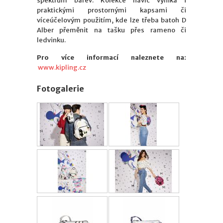
spektrum barev. Kolekce navíc vyniká i
praktickými prostornými kapsami či
víceúčelovým použitím, kde lze třeba batoh D
Alber přeměnit na tašku přes rameno či
ledvinku.
Pro více informací naleznete na:
www.kipling.cz
Fotogalerie