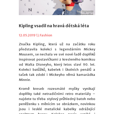
Kipling vsadil na hravá dětská léta
12.05.2019 \\
Fashion
Značka Kipling, která už na začátku roku
představila kolekci s legendárním Mickey
Mousem, se nechala ve své nové řadě doplňků
inspirovat postavičkami z kresleného komiksu
od Walta Disneyho, který letos slaví 90. let.
Kolekci batůžků, kabelek i školních penálů a
tašek tak zdobí i Mickeyho věrná kamarádka
Minnie.
Kromě kreseb rozesmáté myšky vynikají
doplňky také netradičními retro materiály –
najdete tu třeba stylový průhledný batoh nebo
peněženku s měnícím se obrázkem, novinkou
jsou i lesklé metalické kabelky odrážející