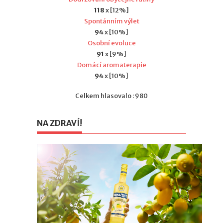
118
x [12%]
Spontánním výlet
94
x [10%]
Osobní evoluce
91
x [9%]
Domácí aromaterapie
94
x [10%]
Celkem hlasovalo : 980
NA ZDRAVÍ!