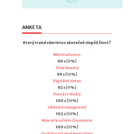
ANKETA
Který trend vám letos skutečně zlepšil život?
Minimalismus
90
x [9%]
Slow beauty
99
x [10%]
Digitální detox
92
x [9%]
Domácí rituály
100
x [10%]
Vědomé nakupování
102
x [10%]
Návrat k ručním činnostem
100
x [10%]
Dodržování obyčejné rutiny