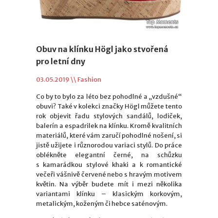
Obuv na klínku Högl jako stvořená
pro letní dny
03.05.2019 \\
Fashion
Co by to bylo za léto bez pohodlné a „vzdušné“
obuvi? Také v kolekci značky Högl můžete tento
rok objevit řadu stylových sandálů, lodiček,
balerín a espadrilek na klínku. Kromě kvalitních
materiálů, které vám zaručí pohodlné nošení, si
jistě užijete i různorodou variaci stylů. Do práce
oblékněte elegantní černé, na schůzku
s kamarádkou stylové khaki a k romantické
večeři vášnivě červené nebo s hravým motivem
květin. Na výběr budete mít i mezi několika
variantami klínku – klasickým korkovým,
metalickým, koženým či hebce saténovým.