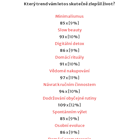
Který trend vám letos skutečně zlepšil život?
Minimalismus
85
x [9%]
Slow beauty
93
x [10%]
Digitální detox
86
x [9%]
Domácí rituály
91
x [10%]
Vědomé nakupování
97
x [11%]
Návrat k ručním činnostem
94
x [10%]
Dodržování obyčejné rutiny
109
x [12%]
Spontánním výlet
85
x [9%]
Osobní evoluce
86
x [9%]