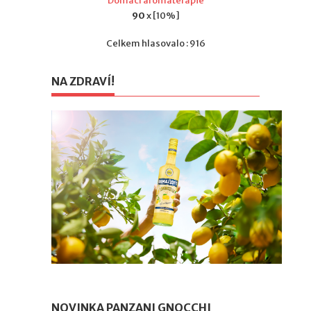
Domácí aromaterapie
90
x [10%]
Celkem hlasovalo : 916
NA ZDRAVÍ!
NOVINKA PANZANI GNOCCHI