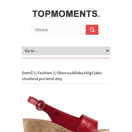
Domů
\\
Fashion
\\ Obuv na klínku Högl jako
stvořená pro letní dny