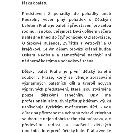
lásku k baletu.
Představení Z pohádky do pohádky aneb
Kouzelný večer plný pohádek s Dětským
baletem Praha je baletní představení pro celou
rodinu, i širokou veřejnost. Divák během večera
nahlédne hned do čtyř pohádek: O Zlatovlásce,
O Šípkové Růžence, Zvířátka a Petrovští a O
krejčíkovi. Celým dějem provází krásná hudba
Oskara Nedbala a samozřejmě nechybí ani
nádherné kostýmy a pohádková scéna.
Dětský balet Praha je první dětský baletní
soubor v Praze, který se věnuje zpracování
významných baletních děl a tvorbě nových
výpravných představení, která jsou ztvárněna
pouze dětskými tanečníky. DBP má
profesionální a intuitivní přístup k dětem. Výuku
uzpůsobuje fyzickým možnostem dětí, klade
důraz na přirozenost a ochranu zdraví. Prioritou
souboru je nejen dobrá technická průprava, ale
především radost a nadšení dětských
tanečních interpretů. Dětský balet Praha zve ke