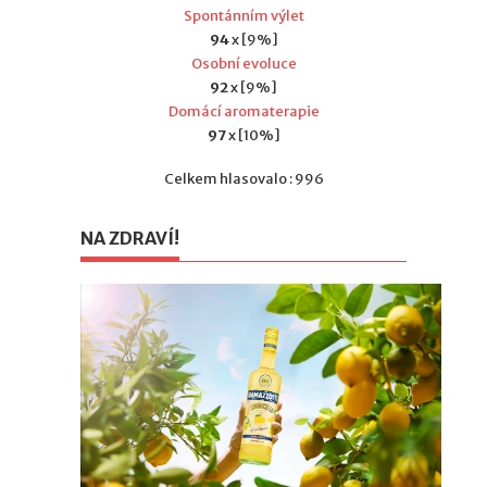
Spontánním výlet
94
x [9%]
Osobní evoluce
92
x [9%]
Domácí aromaterapie
97
x [10%]
Celkem hlasovalo : 996
NA ZDRAVÍ!