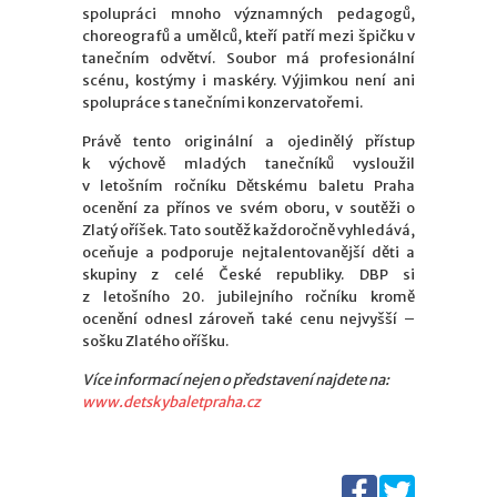
spolupráci mnoho významných pedagogů,
choreografů a umělců, kteří patří mezi špičku v
tanečním odvětví. Soubor má profesionální
scénu, kostýmy i maskéry. Výjimkou není ani
spolupráce s tanečními konzervatořemi.
Právě tento originální a ojedinělý přístup
k výchově mladých tanečníků vysloužil
v letošním ročníku Dětskému baletu Praha
ocenění za přínos ve svém oboru, v soutěži o
Zlatý oříšek. Tato soutěž každoročně vyhledává,
oceňuje a podporuje nejtalentovanější děti a
skupiny z celé České republiky. DBP si
z letošního 20. jubilejního ročníku kromě
ocenění odnesl zároveň také cenu nejvyšší –
sošku Zlatého oříšku.
Více informací nejen o představení najdete na:
www.detskybaletpraha.cz