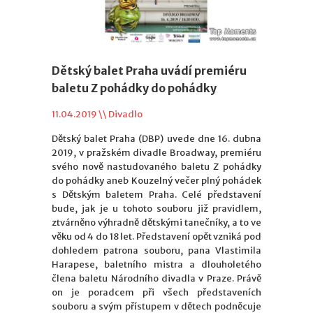
Dětský balet Praha uvádí premiéru
baletu Z pohádky do pohádky
11.04.2019 \\
Divadlo
Dětský balet Praha (DBP) uvede dne 16. dubna
2019, v pražském divadle Broadway, premiéru
svého nově nastudovaného baletu Z pohádky
do pohádky aneb Kouzelný večer plný pohádek
s Dětským baletem Praha. Celé představení
bude, jak je u tohoto souboru již pravidlem,
ztvárněno výhradně dětskými tanečníky, a to ve
věku od 4 do 18 let. Představení opět vzniká pod
dohledem patrona souboru, pana Vlastimila
Harapese, baletního mistra a dlouholetého
člena baletu Národního divadla v Praze. Právě
on je poradcem při všech představeních
souboru a svým přístupem v dětech podněcuje