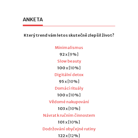
ANKETA
Který trend vám letos skutečně zlepšil život?
Minimalismus
92
x [9%]
Slow beauty
100
x [10%]
Digitální detox
95
x [10%]
Domácí rituály
100
x [10%]
Vědomé nakupování
103
x [10%]
Návrat k ručním činnostem
101
x [10%]
Dodržování obyčejné rutiny
122
x [12%]