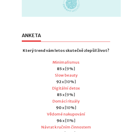
ANKETA
Který trend vám letos skutečně zlepšil život?
Minimalismus
85
x [9%]
Slow beauty
92
x [10%]
Digitální detox
85
x [9%]
Domácí rituály
90
x [10%]
Vědomé nakupování
96
x [11%]
Návrat k ručním činnostem