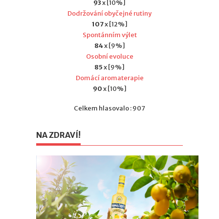
93
x [10%]
Dodržování obyčejné rutiny
107
x [12%]
Spontánním výlet
84
x [9%]
Osobní evoluce
85
x [9%]
Domácí aromaterapie
90
x [10%]
Celkem hlasovalo : 907
NA ZDRAVÍ!