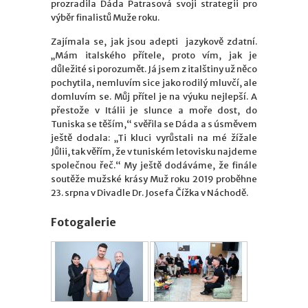
prozradila Dáda Patrasová svoji strategii pro
výběr finalistů Muže roku.
Zajímala se, jak jsou adepti jazykově zdatní.
„Mám italského přítele, proto vím, jak je
důležité si porozumět. Já jsem z italštiny už něco
pochytila, nemluvím sice jako rodilý mluvčí, ale
domluvím se. Můj přítel je na výuku nejlepší. A
přestože v Itálii je slunce a moře dost, do
Tuniska se těším,“ svěřila se Dáda a s úsměvem
ještě dodala: „Ti kluci vyrůstali na mé žížale
Jůlii, tak věřím, že v tuniském letovisku najdeme
společnou řeč.“ My ještě dodáváme, že finále
soutěže mužské krásy Muž roku 2019 proběhne
23. srpna v Divadle Dr. Josefa Čížka v Náchodě.
Fotogalerie