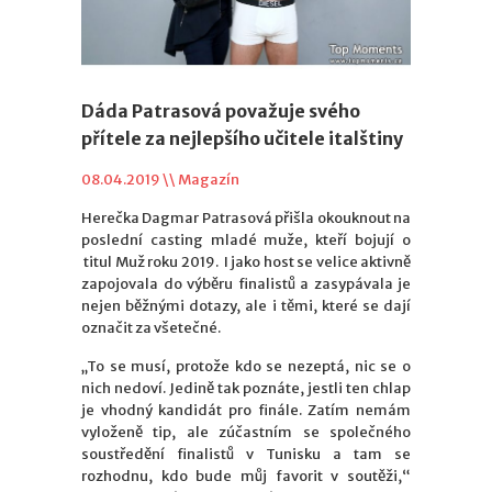
Dáda Patrasová považuje svého
přítele za nejlepšího učitele italštiny
08.04.2019 \\
Magazín
Herečka Dagmar Patrasová přišla okouknout na
poslední casting mladé muže, kteří bojují o
titul Muž roku 2019. I jako host se velice aktivně
zapojovala do výběru finalistů a zasypávala je
nejen běžnými dotazy, ale i těmi, které se dají
označit za všetečné.
„To se musí, protože kdo se nezeptá, nic se o
nich nedoví. Jedině tak poznáte, jestli ten chlap
je vhodný kandidát pro finále. Zatím nemám
vyloženě tip, ale zúčastním se společného
soustředění finalistů v Tunisku a tam se
rozhodnu, kdo bude můj favorit v soutěži,“