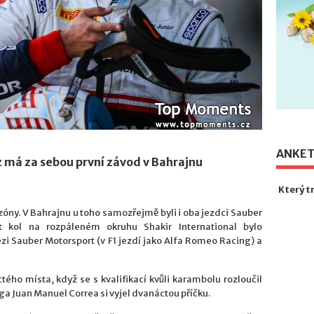
ANKE
 má za sebou první závod v Bahrajnu
Který t
zóny. V Bahrajnu u toho samozřejmě byli i oba jezdci Sauber
t kol na rozpáleném okruhu Shakir International bylo
zi Sauber Motorsport (v F1 jezdí jako Alfa Romeo Racing) a
ctého místa, když se s kvalifikací kvůli karambolu rozloučil
ega Juan Manuel Correa si vyjel dvanáctou příčku.