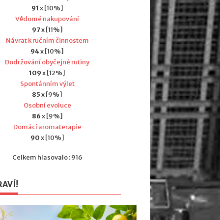
91
x [10%]
Vědomé nakupování
97
x [11%]
Návrat k ručním činnostem
94
x [10%]
Dodržování obyčejné rutiny
109
x [12%]
Spontánním výlet
85
x [9%]
Osobní evoluce
86
x [9%]
Domácí aromaterapie
90
x [10%]
Celkem hlasovalo : 916
RAVÍ!