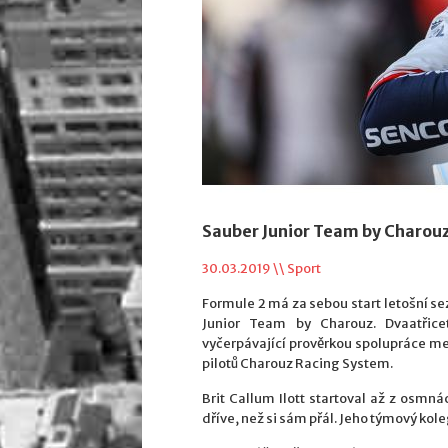
Sauber Junior Team by Charouz
30.03.2019 \\
Sport
Formule 2 má za sebou start letošní se
Junior Team by Charouz. Dvaatřice
vyčerpávající prověrkou spolupráce me
pilotů Charouz Racing System.
Brit Callum Ilott startoval až z osmná
dříve, než si sám přál. Jeho týmový kol