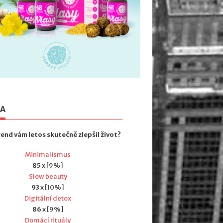
TA
rend vám letos skutečně zlepšil život?
Minimalismus
85
x [9%]
Slow beauty
93
x [10%]
Digitální detox
86
x [9%]
Domácí rituály