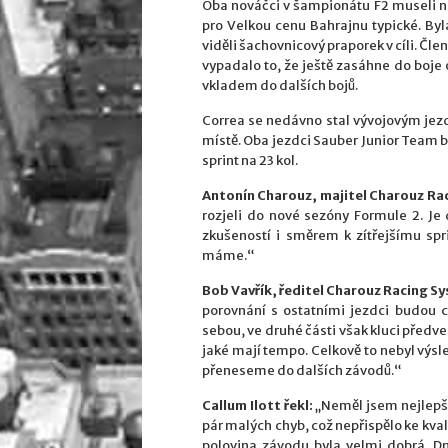
Oba nováčci v šampionátu F2 museli na
pro Velkou cenu Bahrajnu typické. Byl
viděli šachovnicový praporek v cíli. Člen
vypadalo to, že ještě zasáhne do boje 
vkladem do dalších bojů.
Correa se nedávno stal vývojovým jez
místě. Oba jezdci Sauber Junior Team b
sprint na 23 kol.
Antonín Charouz, majitel Charouz Rac
rozjeli do nové sezóny Formule 2. Je 
zkušeností i směrem k zítřejšímu spr
máme.“
Bob Vavřík, ředitel Charouz Racing Sy
porovnání s ostatními jezdci budou 
sebou, ve druhé části však kluci předve
jaké mají tempo. Celkově to nebyl výsled
přeneseme do dalších závodů.“
Callum Ilott řekl:
„Neměl jsem nejlepší 
pár malých chyb, což nepřispělo ke kva
polovina závodu byla velmi dobrá. D