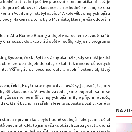
 horké trati velmi pečlivě pracovat s pneumatikami, což je
a to pro ně obrovská zkušenost a rozhodně se cení, že oba
 Ferrari Academy Ilott byl navíc v 17. kole vůbec nejrychlejší a
o body. Nakonec z toho bylo 14. místo, které je však dobrým
dcem Alfa Romeo Racing a dojel v náročném závodě na 16.
y Charouz se do akce vrátí opět v neděli, kdy je na programu
ing System, řekl:
„Byl to krásný okamžik, kdy se naši jezdci
dobře, že oba dojeli do cíle, získali tak mnoho důležitých
intu. Věřím, že se posunou dále a naplní potenciál, který
stem, řekl:
„Když máte v týmu dva nováčky, je jasné, že jim v
chybět zkušenosti. V úvodu závodu jsme bojovali sami se
dli, že se mohou měřit s nejrychlejšími. Bylo příjemné vidět,
ek, který bychom si přáli, ale je tu spousta pozitiv, které si
NA ZD
start a v prvním kole bylo hodně soubojů. Také jsem udělal
litě pneumatik. Na to jsme však dokázali zareagovat a druhá
nes jsme se hodně naučili, jen škoda, že jsme ze závodu