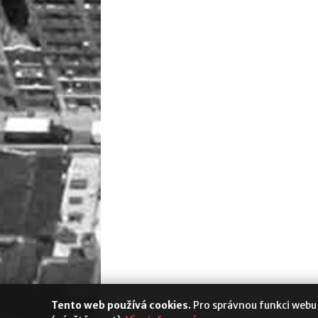
Tento web používá cookies.
Pro správnou funkci webu
Media Populus
|
Cookies
|
Nastavení s