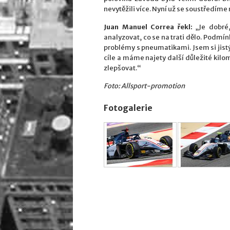
nevytěžili více. Nyní už se soustředíme 
Juan Manuel Correa řekl:
„Je dobré
analyzovat, co se na trati dělo. Podmínk
problémy s pneumatikami. Jsem si jistý, 
cíle a máme najety další důležité kilom
zlepšovat.“
Foto: Allsport-promotion
Fotogalerie