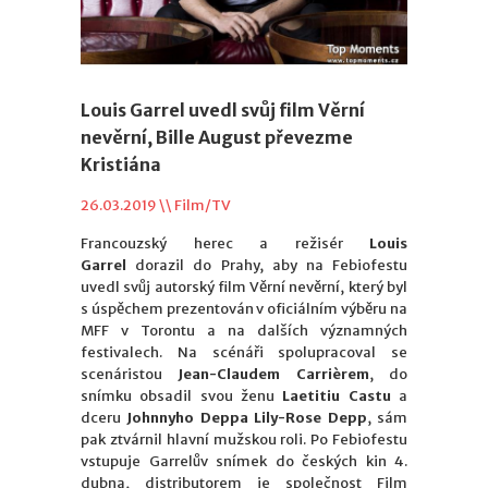
Louis Garrel uvedl svůj film Věrní
nevěrní, Bille August převezme
Kristiána
26.03.2019 \\
Film/TV
Francouzský herec a režisér
Louis
Garrel
dorazil do Prahy, aby na Febiofestu
uvedl svůj autorský film Věrní nevěrní, který byl
s úspěchem prezentován v oficiálním výběru na
MFF v Torontu a na dalších významných
festivalech. Na scénáři spolupracoval se
scenáristou
Jean-Claudem Carrièrem
, do
snímku obsadil svou ženu
Laetitiu Castu
a
dceru
Johnnyho Deppa
Lily-Rose Depp
, sám
pak ztvárnil hlavní mužskou roli. Po Febiofestu
vstupuje Garrelův snímek do českých kin 4.
dubna, distributorem je společnost Film