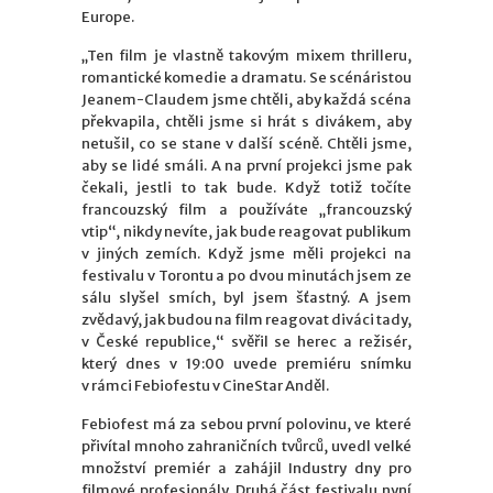
Europe.
„Ten film je vlastně takovým mixem thrilleru,
romantické komedie a dramatu. Se scénáristou
Jeanem-Claudem jsme chtěli, aby každá scéna
překvapila, chtěli jsme si hrát s divákem, aby
netušil, co se stane v další scéně. Chtěli jsme,
aby se lidé smáli. A na první projekci jsme pak
čekali, jestli to tak bude. Když totiž točíte
francouzský film a používáte „francouzský
vtip“, nikdy nevíte, jak bude reagovat publikum
v jiných zemích. Když jsme měli projekci na
festivalu v Torontu a po dvou minutách jsem ze
sálu slyšel smích, byl jsem šťastný. A jsem
zvědavý, jak budou na film reagovat diváci tady,
v České republice,“ svěřil se herec a režisér,
který dnes v 19:00 uvede premiéru snímku
v rámci Febiofestu v CineStar Anděl.
Febiofest má za sebou první polovinu, ve které
přivítal mnoho zahraničních tvůrců, uvedl velké
množství premiér a zahájil Industry dny pro
filmové profesionály. Druhá část festivalu nyní