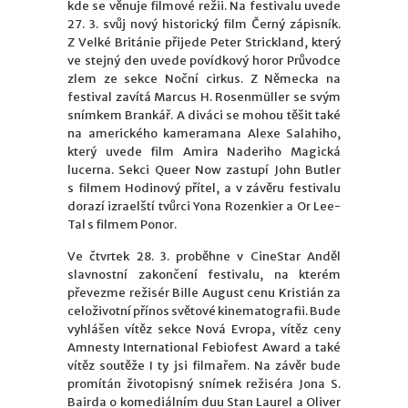
kde se věnuje filmové režii. Na festivalu uvede
27. 3. svůj nový historický film Černý zápisník.
Z Velké Británie přijede Peter Strickland, který
ve stejný den uvede povídkový horor Průvodce
zlem ze sekce Noční cirkus. Z Německa na
festival zavítá Marcus H. Rosenmüller se svým
snímkem Brankář. A diváci se mohou těšit také
na amerického kameramana Alexe Salahiho,
který uvede film Amira Naderiho Magická
lucerna. Sekci Queer Now zastupí John Butler
s filmem Hodinový přítel, a v závěru festivalu
dorazí izraelští tvůrci Yona Rozenkier a Or Lee-
Tal s filmem Ponor.
Ve čtvrtek 28. 3. proběhne v CineStar Anděl
slavnostní zakončení festivalu, na kterém
převezme režisér Bille August cenu Kristián za
celoživotní přínos světové kinematografii. Bude
vyhlášen vítěz sekce Nová Evropa, vítěz ceny
Amnesty International Febiofest Award a také
vítěz soutěže I ty jsi filmařem. Na závěr bude
promítán životopisný snímek režiséra Jona S.
Bairda o komediálním duu Stan Laurel a Oliver