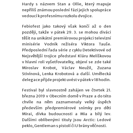
Hardy s názvem Stan a Ollie, který mapuje
nepříliš známou poslední fázi jejich spolupráce
vedoucí k profesnímu rozkolu dvojice.
Febiofest jako takový však končí až o den
později, takže v pátek 29. 3. se mohou diváci
těšit na unikátní premiérovou projekci televizní
minisérie Vodník režiséra Viktora Tauše.
Předposlední řada série z cyklu Detektivové od
Nejsvětější trojice představí Kláru Melíškovou
v hlavní roli vyšetřovatelky, objeví se zde také
Miroslav Krobot, Václav Neužil, Zuzana
Stivínová, Lenka Krobotová a další. Umělecká
delegace přijde projekt uvést v pátek v 18 hodin.
Festival byl slavnostně zahájen ve čtvrtek 21.
března 2019 v Obecním domě v Praze a do této
chvíle na něm zaznamenaly velký úspěch
především předpremiérové snímky pro děti
Mirai, dívka budoucnosti a Mia a bílý lev.
Dalšími oblíbenými tituly jsou Arctic: Ledové
peklo, Gentleman s pistolí či U brány věčnosti.