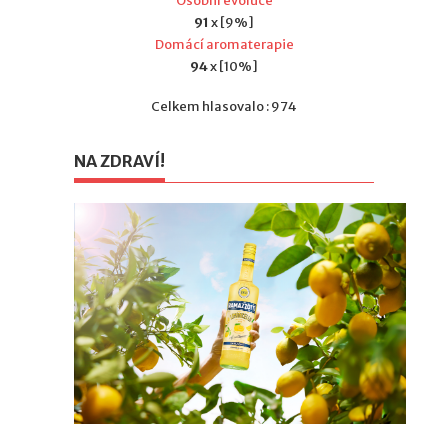
Osobní evoluce
91
x [9%]
Domácí aromaterapie
94
x [10%]
Celkem hlasovalo : 974
NA ZDRAVÍ!