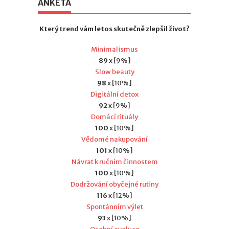
ANKETA
Který trend vám letos skutečně zlepšil život?
Minimalismus
89
x [9%]
Slow beauty
98
x [10%]
Digitální detox
92
x [9%]
Domácí rituály
100
x [10%]
Vědomé nakupování
101
x [10%]
Návrat k ručním činnostem
100
x [10%]
Dodržování obyčejné rutiny
116
x [12%]
Spontánním výlet
93
x [10%]