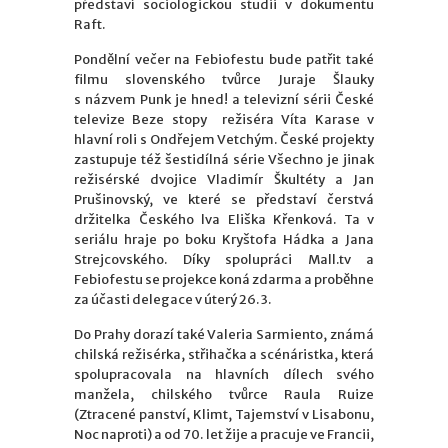
představí sociologickou studii v dokumentu
Raft.
Pondělní večer na Febiofestu bude patřit také
filmu slovenského tvůrce Juraje Šlauky
s názvem Punk je hned! a televizní sérii České
televize Beze stopy režiséra Víta Karase v
hlavní roli s Ondřejem Vetchým. České projekty
zastupuje též šestidílná série Všechno je jinak
režisérské dvojice Vladimír Škultéty a Jan
Prušinovský, ve které se představí čerstvá
držitelka Českého lva Eliška Křenková. Ta v
seriálu hraje po boku Kryštofa Hádka a Jana
Strejcovského. Díky spolupráci Mall.tv a
Febiofestu se projekce koná zdarma a proběhne
za účasti delegace v úterý 26. 3.
Do Prahy dorazí také Valeria Sarmiento, známá
chilská režisérka, střihačka a scénáristka, která
spolupracovala na hlavních dílech svého
manžela, chilského tvůrce Raula Ruize
(Ztracené panství, Klimt, Tajemství v Lisabonu,
Noc naproti) a od 70. let žije a pracuje ve Francii,