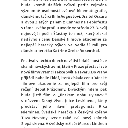
bude kromě dalších tvůrců patřit zejména
významné osobnosti světové kinematografie,
dánskému tvůrci
Bille Augustovi
. Držitel Oscara
a dvou Zlatých palem z Cannes na Febiofestu
v rámci svého profilu uvede ve středu 27. 3. svůj
nejnovější počin Šťastný to muž, který získal
nedávno i cenu Dánské filmové akademie za
nejlepší herecký výkon ve vedlejší roli pro
dánskou herečku
Katrine Greis-Rosenthal
.
Festival v těchto dnech navštíví i další hosté ze
skandinávských zemí, kteří v Praze přestaví své
nové filmy v rámci sekce Světla severu. Do Prahy
přijíždí Isabelle Eklöf, která získala cenu Dánské
filmové akademie za nejlepší film pro svůj
režijní debut Prázdniny. Diváckým hitem pak
bude jistě film o „finském Bobu Dylenovi“
s názvem Drsný život Juice Leskinena, který
představí jeho hlavní protagonista Riku
Nieminen. Švédská herečka s českými kořeny
Tuva Novotny uvede také svůj nový snímek
Slepá skrvna. A švédský režisér Marcus Lindeen