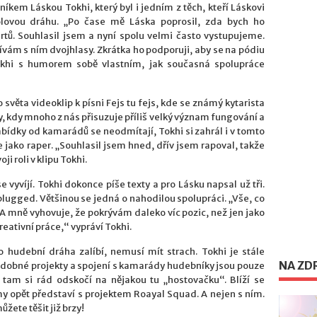
kem Láskou Tokhi, který byl i jedním z těch, kteří Láskovi
sólovou dráhu. „Po čase mě Láska poprosil, zda bych ho
tů. Souhlasil jsem a nyní spolu velmi často vystupujeme.
vám s ním dvojhlasy. Zkrátka ho podporuji, aby se na pódiu
Tokhi s humorem sobě vlastním, jak současná spolupráce
 světa videoklip k písni Fejs tu fejs, kde se známý kytarista
 kdy mnoho z nás přisuzuje příliš velký význam fungování a
nabídky od kamarádů se neodmítají, Tokhi si zahrál i v tomto
le jako raper. „Souhlasil jsem hned, dřív jsem rapoval, takže
i roli v klipu Tokhi.
 vyvíjí. Tokhi dokonce píše texty a pro Lásku napsal už tři.
plugged. Většinou se jedná o nahodilou spolupráci. „Vše, co
. A mně vyhovuje, že pokrývám daleko víc pozic, než jen jako
eativní práce,“ vypráví Tokhi.
 hudební dráha zalíbí, nemusí mít strach. Tokhi je stále
NA ZD
odobné projekty a spojení s kamarády hudebníky jsou pouze
tam si rád odskočí na nějakou tu „hostovačku“. Blíží se
y opět představí s projektem Roayal Squad. A nejen s ním.
žete těšit již brzy!