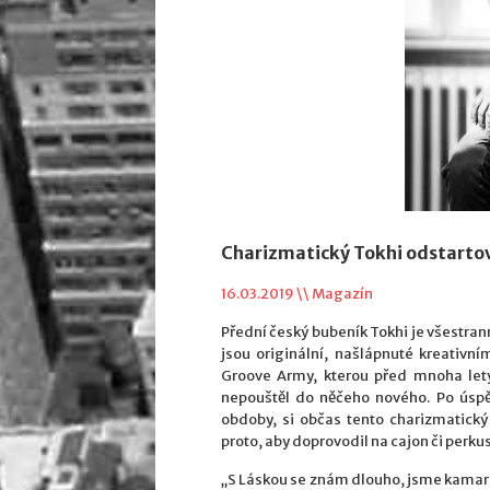
Charizmatický Tokhi odstartov
16.03.2019 \\
Magazín
Přední český bubeník Tokhi je všestra
jsou originální, našlápnuté kreativn
Groove Army, kterou před mnoha lety 
nepouštěl do něčeho nového. Po úsp
obdoby, si občas tento charizmatick
proto, aby doprovodil na cajon či perk
„S Láskou se znám dlouho, jsme kamar