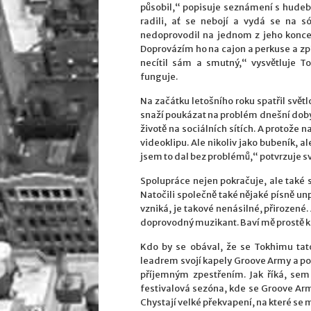
působil,“ popisuje seznámení s hudební
radili, ať se nebojí a vydá se na 
nedoprovodil na jednom z jeho koncer
Doprovázím ho na cajon a perkuse a zpí
necítil sám a smutný,“ vysvětluje 
funguje.
Na začátku letošního roku spatřil světlo
snaží poukázat na problém dnešní doby,
životě na sociálních sítích. A protože 
videoklipu. Ale nikoliv jako bubeník, a
jsem to dal bez problémů,“ potvrzuje svoj
Spolupráce nejen pokračuje, ale také se
Natočili společně také nějaké písně un
vzniká, je takové nenásilné, přirozené
doprovodný muzikant. Baví mě prostě kr
Kdo by se obával, že se Tokhimu tato
leadrem svojí kapely Groove Army a p
příjemným zpestřením. Jak říká, sem 
festivalová sezóna, kde se Groove Arm
Chystají velké překvapení, na které se mů