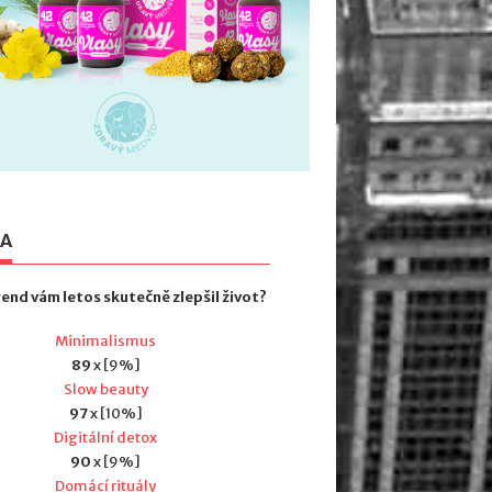
TA
rend vám letos skutečně zlepšil život?
Minimalismus
89
x [9%]
Slow beauty
97
x [10%]
Digitální detox
90
x [9%]
Domácí rituály