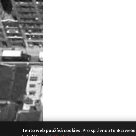
Tento web používá cookies.
Pro správnou funkci webu
Media Populus
|
Cookies
|
Nastavení s