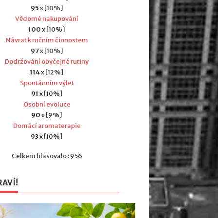
95
x [10%]
Vědomé nakupování
100
x [10%]
Návrat k ručním činnostem
97
x [10%]
Dodržování obyčejné rutiny
114
x [12%]
Spontánním výlet
91
x [10%]
Osobní evoluce
90
x [9%]
Domácí aromaterapie
93
x [10%]
Celkem hlasovalo : 956
RAVÍ!