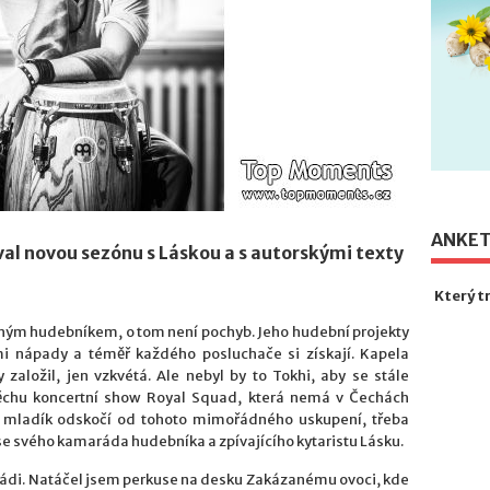
ANKE
al novou sezónu s Láskou a s autorskými texty
Který t
nným hudebníkem, o tom není pochyb. Jeho hudební projekty
ími nápady a téměř každého posluchače si získají. Kapela
založil, jen vzkvétá. Ale nebyl by to Tokhi, aby se stále
ěchu koncertní show Royal Squad, která nemá v Čechách
ý mladík odskočí od tohoto mimořádného uskupení, třeba
use svého kamaráda hudebníka a zpívajícího kytaristu Lásku.
ádi. Natáčel jsem perkuse na desku Zakázanému ovoci, kde