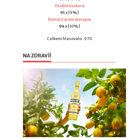
Osobní evoluce
91
x [9%]
Domácí aromaterapie
94
x [10%]
Celkem hlasovalo : 970
NA ZDRAVÍ!