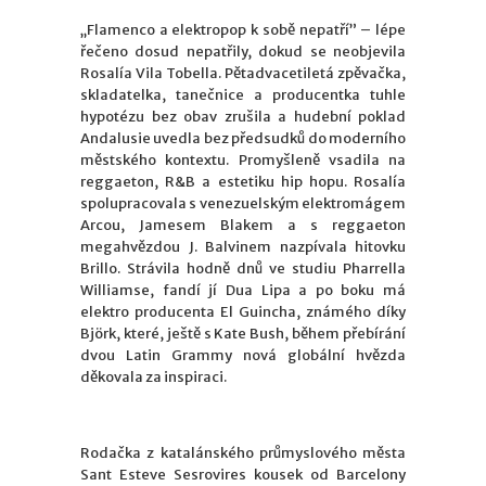
„Flamenco a elektropop k sobě nepatří” – lépe
řečeno dosud nepatřily, dokud se neobjevila
Rosalía Vila Tobella. Pětadvacetiletá zpěvačka,
skladatelka, tanečnice a producentka tuhle
hypotézu bez obav zrušila a hudební poklad
Andalusie uvedla bez předsudků do moderního
městského kontextu. Promyšleně vsadila na
reggaeton, R&B a estetiku hip hopu. Rosalía
spolupracovala s venezuelským elektromágem
Arcou, Jamesem Blakem a s reggaeton
megahvězdou J. Balvinem nazpívala hitovku
Brillo. Strávila hodně dnů ve studiu Pharrella
Williamse, fandí jí Dua Lipa a po boku má
elektro producenta El Guincha, známého díky
Björk, které, ještě s Kate Bush, během přebírání
dvou Latin Grammy nová globální hvězda
děkovala za inspiraci.
Rodačka z katalánského průmyslového města
Sant Esteve Sesrovires kousek od Barcelony