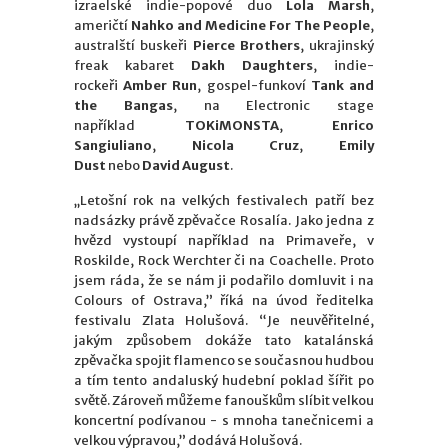
izraelské indie-popové duo
Lola Marsh
,
američtí
Nahko and Medicine For The People
,
australští buskeři
Pierce Brothers
, ukrajinský
freak kabaret
Dakh Daughters
, indie-
rockeři
Amber Run
, gospel-funkoví
Tank and
the Bangas
, na Electronic stage
například
TOKiMONSTA
,
Enrico
Sangiuliano
,
Nicola Cruz
,
Emily
Dust
nebo
David August
.
„Letošní rok na velkých festivalech patří bez
nadsázky právě zpěvačce Rosalía. Jako jedna z
hvězd vystoupí například na Primaveře, v
Roskilde, Rock Werchter či na Coachelle. Proto
jsem ráda, že se nám ji podařilo domluvit i na
Colours of Ostrava,” říká na úvod ředitelka
festivalu Zlata Holušová. “Je neuvěřitelné,
jakým způsobem dokáže tato katalánská
zpěvačka spojit flamenco se současnou hudbou
a tím tento andaluský hudební poklad šířit po
světě. Zároveň můžeme fanouškům slíbit velkou
koncertní podívanou - s mnoha tanečnicemi a
velkou výpravou,” dodává Holušová.