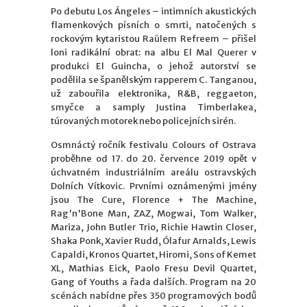
Po debutu Los Ángeles – intimních akustických
flamenkových písních o smrti, natočených s
rockovým kytaristou Raülem Refreem – přišel
loni radikální obrat: na albu El Mal Querer v
produkci El Guincha, o jehož autorství se
podělila se španělským rapperem C. Tanganou,
už zabouřila elektronika, R&B, reggaeton,
smyčce a samply Justina Timberlakea,
túrovaných motorek nebo policejních sirén.
Osmnáctý ročník festivalu Colours of Ostrava
proběhne od 17. do 20. července 2019 opět v
úchvatném industriálním areálu ostravských
Dolních Vítkovic. Prvními oznámenými jmény
jsou The Cure, Florence + The Machine,
Rag'n'Bone Man, ZAZ, Mogwai, Tom Walker,
Mariza, John Butler Trio, Richie Hawtin Closer,
Shaka Ponk, Xavier Rudd, Ólafur Arnalds, Lewis
Capaldi, Kronos Quartet, Hiromi, Sons of Kemet
XL, Mathias Eick, Paolo Fresu Devil Quartet,
Gang of Youths a řada dalších. Program na 20
scénách nabídne přes 350 programových bodů