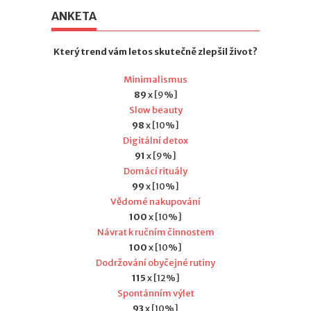
ANKETA
Který trend vám letos skutečně zlepšil život?
Minimalismus
89
x [9%]
Slow beauty
98
x [10%]
Digitální detox
91
x [9%]
Domácí rituály
99
x [10%]
Vědomé nakupování
100
x [10%]
Návrat k ručním činnostem
100
x [10%]
Dodržování obyčejné rutiny
115
x [12%]
Spontánním výlet
93
x [10%]