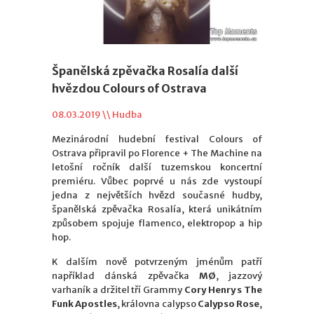
Španělská zpěvačka Rosalía další
hvězdou Colours of Ostrava
08.03.2019 \\
Hudba
Mezinárodní hudební festival Colours of
Ostrava připravil po Florence + The Machine na
letošní ročník další tuzemskou koncertní
premiéru. Vůbec poprvé u nás zde vystoupí
jedna z největších hvězd současné hudby,
španělská zpěvačka Rosalía, která unikátním
způsobem spojuje flamenco, elektropop a hip
hop.
K dalším nově potvrzeným jménům patří
například dánská zpěvačka
M
Ø
, jazzový
varhaník a držitel tří Grammy
Cory Henry s The
Funk Apostles
, královna calypso
Calypso Rose
,