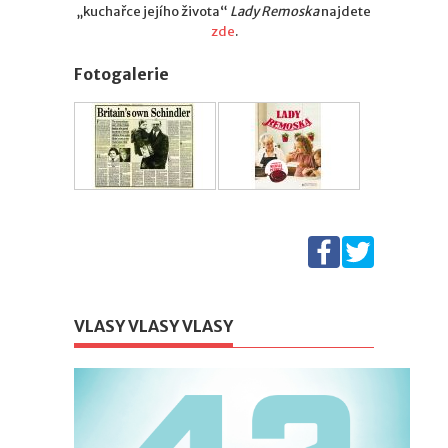
„kuchařce jejího života“
Lady Remoska
najdete
zde
.
Fotogalerie
VLASY VLASY VLASY