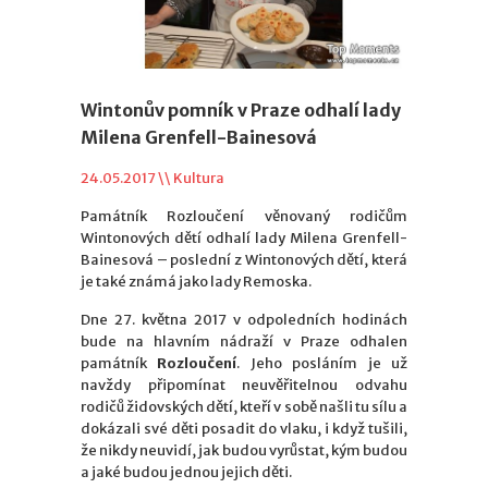
Wintonův pomník v Praze odhalí lady
Milena Grenfell-Bainesová
24.05.2017 \\
Kultura
Památník Rozloučení věnovaný rodičům
Wintonových dětí odhalí lady Milena Grenfell-
Bainesová – poslední z Wintonových dětí, která
je také známá jako lady Remoska.
Dne 27. května 2017 v odpoledních hodinách
bude na hlavním nádraží v Praze odhalen
památník
Rozloučení
. Jeho posláním je už
navždy připomínat neuvěřitelnou odvahu
rodičů židovských dětí, kteří v sobě našli tu sílu a
dokázali své děti posadit do vlaku, i když tušili,
že nikdy neuvidí, jak budou vyrůstat, kým budou
a jaké budou jednou jejich děti.