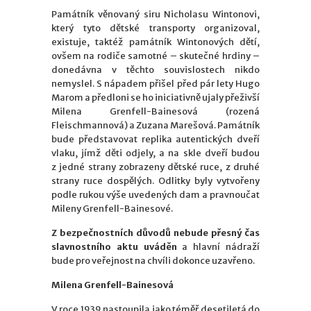
Památník věnovaný siru Nicholasu Wintonovi,
který tyto dětské transporty organizoval,
existuje, taktéž památník Wintonových dětí,
ovšem na rodiče samotné – skutečné hrdiny –
donedávna v těchto souvislostech nikdo
nemyslel. S nápadem přišel před pár lety Hugo
Marom a předloni se ho iniciativně ujaly přeživší
Milena Grenfell-Bainesová (rozená
Fleischmannová) a Zuzana Marešová. Památník
bude představovat replika autentických dveří
vlaku, jímž děti odjely, a na skle dveří budou
z jedné strany zobrazeny dětské ruce, z druhé
strany ruce dospělých. Odlitky byly vytvořeny
podle rukou výše uvedených dam a pravnoučat
Mileny Grenfell-Bainesové.
Z bezpečnostních důvodů nebude přesný čas
slavnostního aktu uváděn
a hlavní nádraží
bude pro veřejnost na chvíli dokonce uzavřeno.
Milena Grenfell-Bainesová
V roce 1939 nastoupila jako téměř desetiletá do