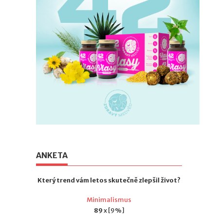
ANKETA
Který trend vám letos skutečně zlepšil život?
Minimalismus
89
x [9%]