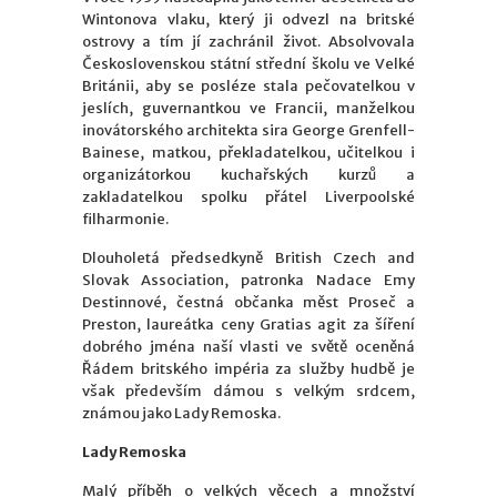
Wintonova vlaku, který ji odvezl na britské
ostrovy a tím jí zachránil život. Absolvovala
Československou státní střední školu ve Velké
Británii, aby se posléze stala pečovatelkou v
jeslích, guvernantkou ve Francii, manželkou
inovátorského architekta sira George Grenfell-
Bainese, matkou, překladatelkou, učitelkou i
organizátorkou kuchařských kurzů a
zakladatelkou spolku přátel Liverpoolské
filharmonie.
Dlouholetá předsedkyně British Czech and
Slovak Association, patronka Nadace Emy
Destinnové, čestná občanka měst Proseč a
Preston, laureátka ceny Gratias agit za šíření
dobrého jména naší vlasti ve světě oceněná
Řádem britského impéria za služby hudbě je
však především dámou s velkým srdcem,
známou jako Lady Remoska.
Lady Remoska
Malý příběh o velkých věcech a množství