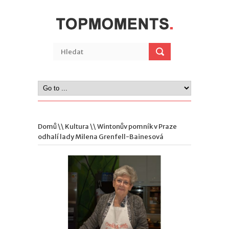
Domů
\\
Kultura
\\ Wintonův pomník v Praze
odhalí lady Milena Grenfell-Bainesová