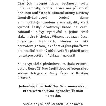
úžasných receptů dvou osobností světa
jídla. Remosky, tvořící už více než půl století
nedílnou součást naší kulinární kultury, a Mileny
Grenfell-Bainesové. Drobné dámy
s mimořádným osudem a energií, díky které
vykročil český divotvorný hrnec na cestu
zahraniční slávy. Vyprávění o jedné cestě
vlakem sira Nicholase Wintona, odvaze, lásce,
obyčejných hodnotách, kterým se říká
opravdové, i o tom, jak připravit jídla plná života
pro nedělní rodinný oběd, večeři s přáteli nebo
jen tak pro potěšení. Pohlazení na duši!
Kniha vychází s předmluvou Michala Petrova,
autora Retro ČS. Provázejí ji dobové fotografie a
krásné fotografie Anny Édes a Kristýny
Čižinské.
Jedinečný příběh holčičky z Wintonova vlaku,
která světu objevila legendární českou
Remosku.
Více o lady Mileně Grenfell-Bainesové a