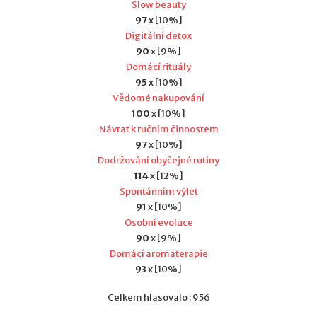
Slow beauty
97
x [10%]
Digitální detox
90
x [9%]
Domácí rituály
95
x [10%]
Vědomé nakupování
100
x [10%]
Návrat k ručním činnostem
97
x [10%]
Dodržování obyčejné rutiny
114
x [12%]
Spontánním výlet
91
x [10%]
Osobní evoluce
90
x [9%]
Domácí aromaterapie
93
x [10%]
Celkem hlasovalo : 956