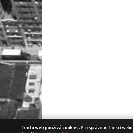
Tento web používá cookies.
Pro správnou funkci webu
Media Populus
|
Cookies
|
Nastavení s