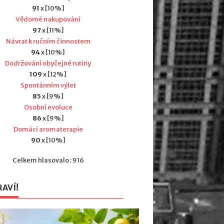
91
x [10%]
Vědomé nakupování
97
x [11%]
Návrat k ručním činnostem
94
x [10%]
Dodržování obyčejné rutiny
109
x [12%]
Spontánním výlet
85
x [9%]
Osobní evoluce
86
x [9%]
Domácí aromaterapie
90
x [10%]
Celkem hlasovalo : 916
RAVÍ!