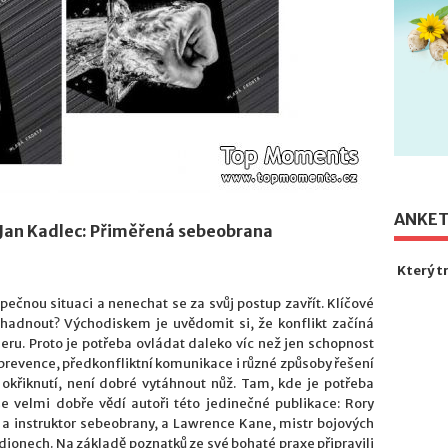
ANKE
, Jan Kadlec: Přiměřená sebeobrana
Který t
ečnou situaci a nenechat se za svůj postup zavřít. Klíčové
odhadnout? Východiskem je uvědomit si, že konflikt začíná
ru. Proto je potřeba ovládat daleko víc než jen schopnost
 prevence, předkonfliktní komunikace i různé způsoby řešení
 okřiknutí, není dobré vytáhnout nůž. Tam, kde je potřeba
še velmi dobře vědí autoři této jedinečné publikace: Rory
y a instruktor sebeobrany, a Lawrence Kane, mistr bojových
dionech. Na základě poznatků ze své bohaté praxe připravili