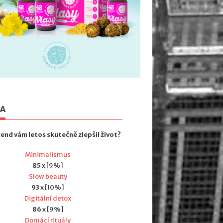
TA
rend vám letos skutečně zlepšil život?
Minimalismus
85
x [9%]
Slow beauty
93
x [10%]
Digitální detox
86
x [9%]
Domácí rituály