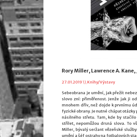
Rory Miller, Lawrence A. Kane
27.01.2019 \\
Knihy/Výstavy
Sebeobrana je umění, jak přežít nebezp
slovo zní: přiměřenost. Jenže jak ji 
mnohem dřív, než dojde k prvnímu úde
fyzické obrany. Je nutné chápat otázky
násilného střetu. Tam, kde by stačilo
střílet, nepomůžou drsná slova. To v
Miller, bývalý seržant vězeňské služb
umění a šéf ostrahy na fotbalových sta