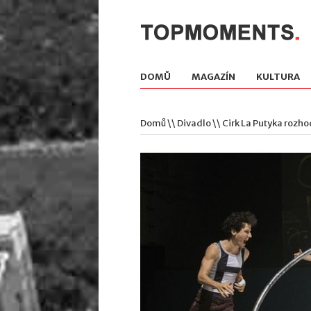
DOMŮ
MAGAZÍN
KULTURA
Domů
\\
Divadlo
\\ Cirk La Putyka rozh