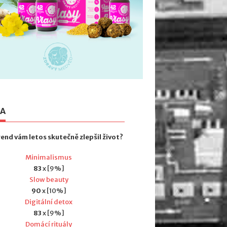
TA
rend vám letos skutečně zlepšil život?
Minimalismus
83
x [9%]
Slow beauty
90
x [10%]
Digitální detox
83
x [9%]
Domácí rituály