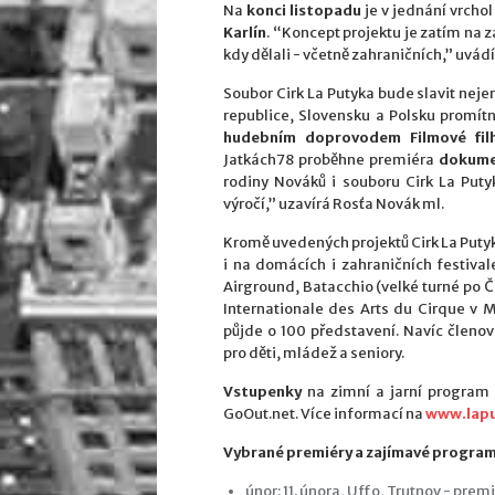
Na
konci listopadu
je v jednání vrchol
Karlín
. “Koncept projektu je zatím na z
kdy dělali - včetně zahraničních,” uvád
Soubor Cirk La Putyka bude slavit nejen
republice, Slovensku a Polsku promí
hudebním doprovodem Filmové fil
Jatkách78 proběhne premiéra
dokume
rodiny Nováků i souboru Cirk La Put
výročí,” uzavírá Rosťa Novák ml.
Kromě uvedených projektů Cirk La Put
i na domácích i zahraničních festiva
Airground, Batacchio (velké turné po Č
Internationale des Arts du Cirque v M
půjde o 100 představení. Navíc členo
pro děti, mládež a seniory.
Vstupenky
na zimní a jarní program 
GoOut.net. Více informací na
www.lapu
Vybrané premiéry a zajímavé progra
únor: 11. února, Uffo, Trutnov - pr