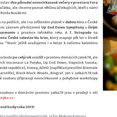
 oslav:
dva
původní novocirkusové večery v prostoru Fora
ačátku, ale chceme pozvat většinu účinkujících, kteří s námi
í Rosťa Novák ml.
 na pódiích, ale i na stříbrném plátně: v
dubnu
kina v České
tnou záznam představení
Up End Down Symphony
s
živým
harmonie
z prosince loňského roku. A
7. listopadu
na
ntu České televize Na krev
, který mapuje pět let v životě
yka. “Navíc ještě uvažujeme i o knize k našemu kulatému
yka bude
po celý rok
uvádět v prostoru domácích Jatek78, ale
lech inscenace La Putyka, Up End Down, Slapstick Sonata,
eské republice), Honey, ADHD (například prestižní Biennale
arseille), Black Black Woods, Biograf. Jen v Jatkách78 tak
vé souboru připravují novocirkusové a pohybové workshopy
souboru v domácím prostoru Jatka78 jsou v prodeji v síti
tyka.cz.
mové body roku 2019:
emiéra nového představení Isole, režie: Maksim Komaro