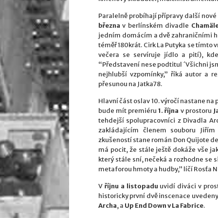
Paralelně probíhají přípravy další nov
března
v berlínském divadle
Chamäle
jedním domácím a dvě zahraničními h
téměř 180krát. Cirk La Putyka se tímto
večera se servíruje jídlo a pití), 
“Představení nese podtitul ´Všichni jsm
nejhlubší vzpomínky,” říká autor a 
přesunou na Jatka78.
Hlavní část oslav 10. výročí nastane na
bude mít premiéru
1. října
v prostoru
J
tehdejší spolupracovníci z Divadla 
zakládajícím členem souboru Jiřím
zkušeností stane román Don Quijote de l
má pocit, že stále ještě dokáže vše jako
který stále sní, nečeká a rozhodne se s
metaforou hmoty a hudby,” líčí Rosťa N
V
říjnu a listopadu
uvidí diváci v pro
historicky první dvě inscenace uveden
Archa
, a
Up End Down v La Fabrice
.