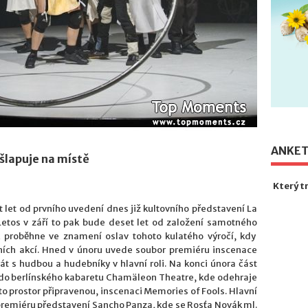
ANKE
šlapuje na místě
Který t
t let od prvního uvedení dnes již kultovního představení La
 Letos v září to pak bude deset let od založení samotného
k proběhne ve znamení oslav tohoto kulatého výročí, kdy
ních akcí. Hned v únoru uvede soubor premiéru inscenace
át s hudbou a hudebníky v hlavní roli. Na konci února část
 do berlínského kabaretu Chamäleon Theatre, kde odehraje
to prostor připravenou, inscenaci Memories of Fools. Hlavní
premiéru představení Sancho Panza, kde se Rosťa Novák ml.