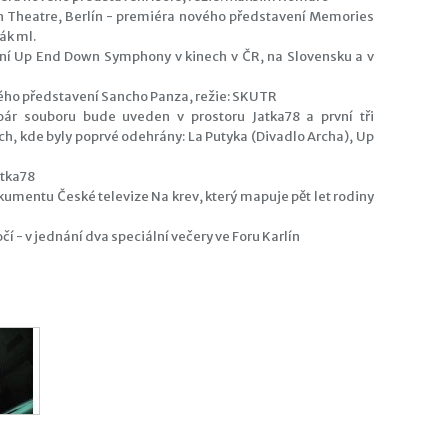
on Theatre, Berlín - premiéra nového představení Memories
vák ml.
ní Up End Down Symphony v kinech v ČR, na Slovensku a v
nového představení Sancho Panza, režie: SKUTR
toár souboru bude uveden v prostoru Jatka78 a první tři
, kde byly poprvé odehrány: La Putyka (Divadlo Archa), Up
Jatka78
okumentu České televize Na krev, který mapuje pět let rodiny
očí - v jednání dva speciální večery ve Foru Karlín