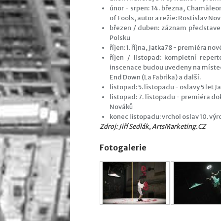
únor - srpen: 14. března, Chamäle
of Fools, autor a režie: Rostislav No
březen / duben: záznam představe
Polsku
říjen: 1. října, Jatka78 - premiéra 
říjen / listopad: kompletní reper
inscenace budou uvedeny na místech
End Down (La Fabrika) a další.
listopad: 5. listopadu - oslavy 5 let 
listopad: 7. listopadu - premiéra d
Nováků
konec listopadu: vrchol oslav 10. výr
Zdroj: Jiří Sedlák, ArtsMarketing.CZ
Fotogalerie