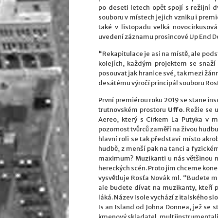
po deseti letech opět spojí s režijní
souboru v místech jejich vzniku i prem
také v listopadu velká novocirkusová
uvedení záznamu prosincové Up End Do
“
Rekapitulace je asi na místě, ale pod
kolejích, každým projektem se snaží
posouvat jak hranice své, tak mezi žán
desátému výročí principál souboru Rost
První premiérou roku 2019 se stane in
trutnovském prostoru
Uffo
. Režie se 
Aereo, který s Cirkem La Putyka v min
pozornost tvůrců zaměří na živou hudbu
hlavní roli se tak představí místo akr
hudbě, z menší pak na tanci a fyzickém
maximum? Muzikanti u nás většinou ne
hereckých scén. Proto jim chceme konečn
vysvětluje Rosťa Novák ml. “Budete mít
ale budete dívat na muzikanty, kteří
láká. Název Isole vychází z italského sl
Is an Island od Johna Donnea, jež se 
kmenový skladatel, multiinstrumentalis