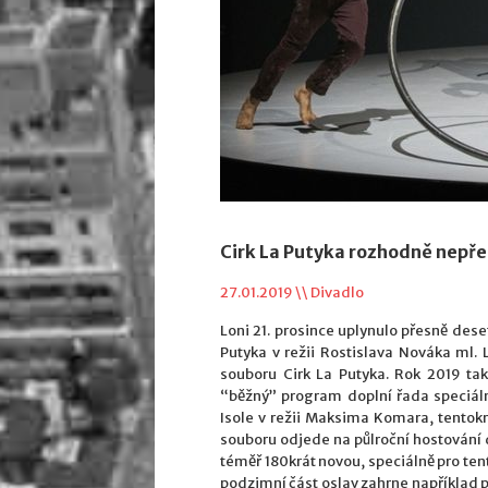
Cirk La Putyka rozhodně nepře
27.01.2019 \\
Divadlo
Loni 21. prosince uplynulo přesně dese
Putyka v režii Rostislava Nováka ml.
souboru Cirk La Putyka. Rok 2019 ta
“běžný” program doplní řada speciál
Isole v režii Maksima Komara, tentokr
souboru odjede na půlroční hostování
téměř 180krát novou, speciálně pro ten
podzimní část oslav zahrne například 