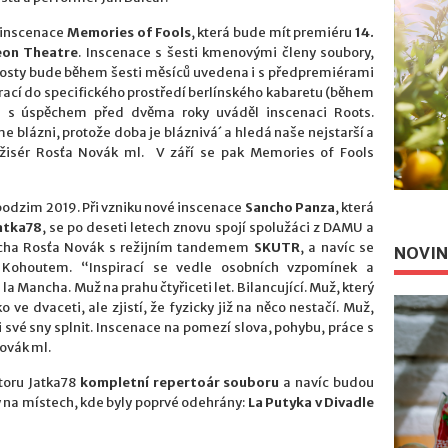
é inscenace
Memories of Fools
, která bude mít premiéru
14.
on Theatre
. Inscenace s šesti kmenovými členy soubory,
osty bude během šesti měsíců uvedena i s předpremiérami
 vrací do specifického prostředí berlínského kabaretu (během
kde s úspěchem před dvěma roky uváděl inscenaci Roots.
e blázni, protože doba je bláznivá´ a hledá naše nejstarší a
režisér Rosťa Novák ml. V září se pak Memories of Fools
 podzim 2019. Při vzniku nové inscenace
Sancho Panza
, která
atka78
, se po deseti letech znovu spojí spolužáci z DAMU a
Archa Rosťa Novák s režijním tandemem
SKUTR
, a navíc se
NOVIN
 Kohoutem. “Inspirací se vedle osobních vzpomínek a
a Mancha. Muž na prahu čtyřiceti let. Bilancující. Muž, který
 ve dvaceti, ale zjistí, že fyzicky již na něco nestačí. Muž,
i své sny splnit. Inscenace na pomezí slova, pohybu, práce s
ovák ml.
storu Jatka78
kompletní repertoár souboru
a navíc budou
y na místech, kde byly poprvé odehrány:
La Putyka v Divadle