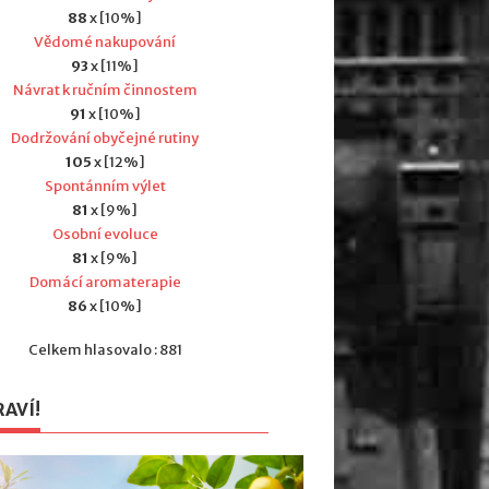
88
x [10%]
Vědomé nakupování
93
x [11%]
Návrat k ručním činnostem
91
x [10%]
Dodržování obyčejné rutiny
105
x [12%]
Spontánním výlet
81
x [9%]
Osobní evoluce
81
x [9%]
Domácí aromaterapie
86
x [10%]
Celkem hlasovalo : 881
RAVÍ!