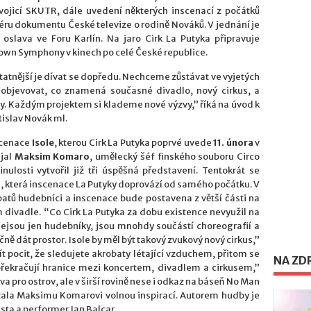
 dvojicí SKUTR, dále uvedení některých inscenací z počátků
iéru dokumentu České televize o rodině Nováků. V jednání je
 oslava ve Foru Karlín. Na jaro Cirk La Putyka připravuje
wn Symphony v kinech po celé České republice.
statnější je dívat se dopředu. Nechceme zůstávat ve vyjetých
 objevovat, co znamená současné divadlo, nový cirkus, a
ry. Každým projektem si klademe nové výzvy,” říká na úvod k
islav Novák ml.
scenace
Isole
, kterou Cirk La Putyka poprvé uvede
11. února
v
ujal
Maksim Komaro
, umělecký šéf finského souboru Circo
ulosti vytvořil již tři úspěšná představení. Tentokrát se
, která inscenace La Putyky doprovází od samého počátku. V
obatů hudebníci a inscenace bude postavena z větší části na
 divadle. “Co Cirk La Putyka za dobu existence nevyužil na
jsou jen hudebníky, jsou mnohdy součástí choreografií a
ě dát prostor. Isole by měl být takový zvukový nový cirkus,”
 pocit, že sledujete akrobaty létající vzduchem, přitom se
NA ZD
 překračují hranice mezi koncertem, divadlem a cirkusem,”
ova pro ostrov, ale v širší rovině nese i odkaz na báseň No Man
stala Maksimu Komarovi volnou inspirací. Autorem hudby je
ta a performer Jan Balcar.