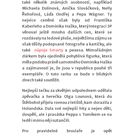
také několik známých osobností, například
Michaela Dolinová, Anička Slováčková, Nelly
Řehořová, Láďa Ondřej a Pepa Wágner. Ty
nejvíce ceněné však byly od Františka
Kaberleho a Dominika Haška, který Integraci 3P
věnoval ještě mnoho dalších cen, které se
rozdávaly na ledové ploše, největšímu zájmu se
však těšily podepsané fotografie a kartičky, ale
také
nápoje Smarty
a pexesa. Mimořádným
dárkem byla ojedinělá pohyblivá figurka, která
měla podobu právě samotného Dominika Haška
a zajímavostí je, že jsou v republice pouhé tři
exempláře. O tuto raritu se bude v blízkých
dnech také soutěžit.
Nejlepší tečku za skvělým odpolednem udělala
zpěvačka a herečka Olga Lounová, která do
Štěrbohol přijela rovnou z letiště, kam dorazila z
Holandska. Dala své nejlepší hity a nejen děti,
dospělí, ale i prasátka Peppa s Tomíkem se na
ledě i mimo něj roztančili.
Pro pravidelné bruslaře je opět