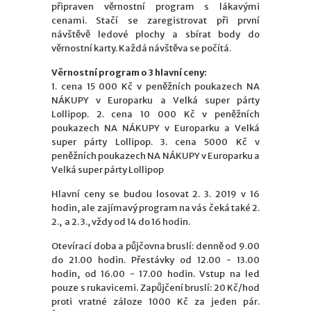
připraven věrnostní program s lákavými
cenami. Stačí se zaregistrovat při první
návštěvě ledové plochy a sbírat body do
věrnostní karty. Každá návštěva se počítá.
Věrnostní program o 3 hlavní ceny:
1. cena 15 000 Kč v peněžních poukazech NA
NÁKUPY v Europarku a Velká super párty
Lollipop. 2. cena 10 000 Kč v peněžních
poukazech NA NÁKUPY v Europarku a Velká
super párty Lollipop. 3. cena 5000 Kč v
peněžních poukazech NA NÁKUPY v Europarku a
Velká super párty Lollipop
Hlavní ceny se budou losovat 2. 3. 2019 v 16
hodin, ale zajímavý program na vás čeká také 2.
2., a 2. 3., vždy od 14 do 16 hodin.
Otevírací doba a půjčovna bruslí: denně od 9.00
do 21.00 hodin. Přestávky od 12.00 - 13.00
hodin, od 16.00 - 17.00 hodin. Vstup na led
pouze s rukavicemi. Zapůjčení bruslí: 20 Kč/hod
proti vratné záloze 1000 Kč za jeden pár.