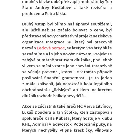
mnohé v blízké době překvapí, moderátorky Top
Staru Andrey Košťálové a také režiséra a
producenta Petra Jákla.
Druhý vstup byl přímo našlápnutý soutěžemi,
ale ještě než se začalo bojovat o ceny, byl
představený nový charitativní projekt neziskové
organizace Integrace 3P, který byl pracovně
nazván
Ledová pomoc
, se kterým vás brzy blíže
seznámíme a i s jeho novým názvem. Projekt se
zabývá primárně statusem dlužníka, pod jehož
vlivem se mění vzorce jeho chování. Intenzivně
se věnuje prevenci, kterou je v tomto případě
posilování finanční gramotnosti. Je to jeden
z mála způsobů, jak neroztočit kola legálního
obchodování s „lidským“ artiklem, na kterém
dlužník rozhodně nikdy nevydělá…
Akce se zúčastnili také hráči HC Verva Litvínov,
Lukáš Doudera a Jan Ščotka, kteří zastupovali
spoluhráče Karla Kubáta, který hostuje v klubu
KHL, Admiral Vladivostok. Podepsané puky, na
kterých nechyběly vtipné kresbičky, věnovalo