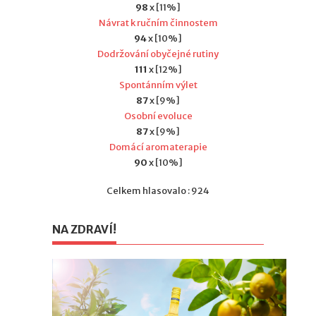
98
x [11%]
Návrat k ručním činnostem
94
x [10%]
Dodržování obyčejné rutiny
111
x [12%]
Spontánním výlet
87
x [9%]
Osobní evoluce
87
x [9%]
Domácí aromaterapie
90
x [10%]
Celkem hlasovalo : 924
NA ZDRAVÍ!