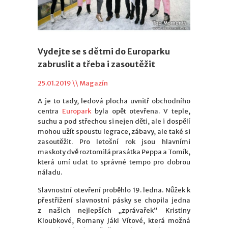
Vydejte se s dětmi do Europarku
zabruslit a třeba i zasoutěžit
25.01.2019 \\
Magazín
A je to tady, ledová plocha uvnitř obchodního
centra
Europark
byla opět otevřena. V teple,
suchu a pod střechou si nejen děti, ale i dospělí
mohou užít spoustu legrace, zábavy, ale také si
zasoutěžit. Pro letošní rok jsou hlavními
maskoty dvě roztomilá prasátka Peppa a Tomík,
která umí udat to správné tempo pro dobrou
náladu.
Slavnostní otevření proběhlo 19. ledna. Nůžek k
přestřižení slavnostní pásky se chopila jedna
z našich nejlepších „zprávařek“ Kristiny
Kloubkové, Romany Jákl Vítové, která možná