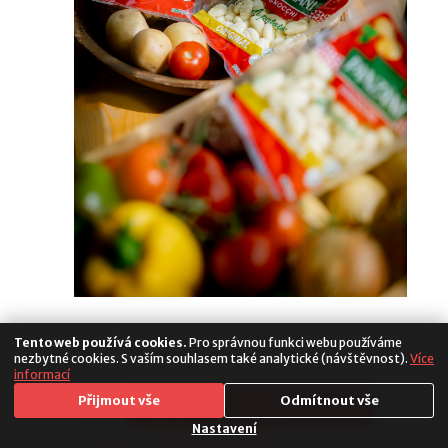
Tento web používá cookies.
Pro správnou funkci webu používáme
nezbytné cookies. S vaším souhlasem také analytické (návštěvnost).
Více
informací
Media
Přijmout vše
Odmítnout vše
Copyright 2026. All Rights Reserved
Populus
Nastavení
|
Cookies
|
Nastavení soukromí