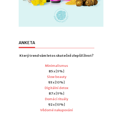
ANKETA
Který trend vám letos skutečně zlepšil život?
Minimalismus
85
x [9%]
Slow beauty
93
x [10%]
Digitální detox
87
x [9%]
Domácí rituály
92
x [10%]
Vědomé nakupování