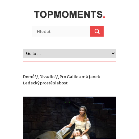
Domů
\\
Divadlo
\\ Pro Galilea má Janek
Ledecký prostě slabost