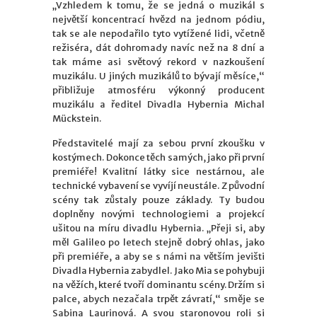
„Vzhledem k tomu, že se jedná o muzikál s
největší koncentrací hvězd na jednom pódiu,
tak se ale nepodařilo tyto vytížené lidi, včetně
režiséra, dát dohromady navíc než na 8 dní a
tak máme asi světový rekord v nazkoušení
muzikálu. U jiných muzikálů to bývají měsíce,“
přibližuje atmosféru výkonný producent
muzikálu a ředitel Divadla Hybernia Michal
Mückstein.
Představitelé mají za sebou první zkoušku v
kostýmech. Dokonce těch samých, jako při první
premiéře! Kvalitní látky sice nestárnou, ale
technické vybavení se vyvíjí neustále. Z původní
scény tak zůstaly pouze základy. Ty budou
doplněny novými technologiemi a projekcí
ušitou na míru divadlu Hybernia. „Přeji si, aby
měl Galileo po letech stejně dobrý ohlas, jako
při premiéře, a aby se s námi na větším jevišti
Divadla Hybernia zabydlel. Jako Mia se pohybuji
na věžích, které tvoří dominantu scény. Držím si
palce, abych nezačala trpět závratí,“ směje se
Sabina Laurinová. A svou staronovou roli si