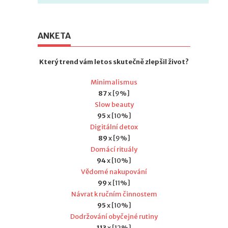
ANKETA
Který trend vám letos skutečně zlepšil život?
Minimalismus
87
x [9%]
Slow beauty
95
x [10%]
Digitální detox
89
x [9%]
Domácí rituály
94
x [10%]
Vědomé nakupování
99
x [11%]
Návrat k ručním činnostem
95
x [10%]
Dodržování obyčejné rutiny
113
x [12%]