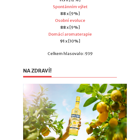
Spontánním výlet
88
x [9%]
Osobní evoluce
88
x [9%]
Domácí aromaterapie
91
x [10%]
Celkem hlasovalo : 939
NA ZDRAVÍ!