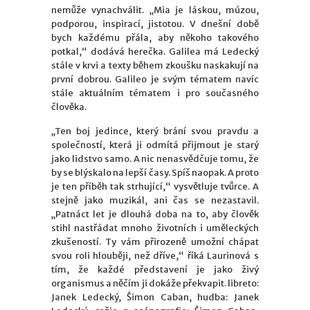
nemůže vynachválit. „Mia je láskou, múzou,
podporou, inspirací, jistotou. V dnešní době
bych každému přála, aby někoho takového
potkal,“ dodává herečka. Galilea má Ledecký
stále v krvi a texty během zkoušku naskakují na
první dobrou. Galileo je svým tématem navíc
stále aktuálním tématem i pro současného
člověka.
„Ten boj jedince, který brání svou pravdu a
společností, která ji odmítá přijmout je starý
jako lidstvo samo. A nic nenasvědčuje tomu, že
by se blýskalo na lepší časy. Spíš naopak. A proto
je ten příběh tak strhující,“ vysvětluje tvůrce. A
stejně jako muzikál, ani čas se nezastavil.
„Patnáct let je dlouhá doba na to, aby člověk
stihl nastřádat mnoho životních i uměleckých
zkušeností. Ty vám přirozeně umožní chápat
svou roli hlouběji, než dříve,“ říká Laurinová s
tím, že každé představení je jako živý
organismus a něčím ji dokáže překvapit. libreto:
Janek Ledecký, Šimon Caban, hudba: Janek