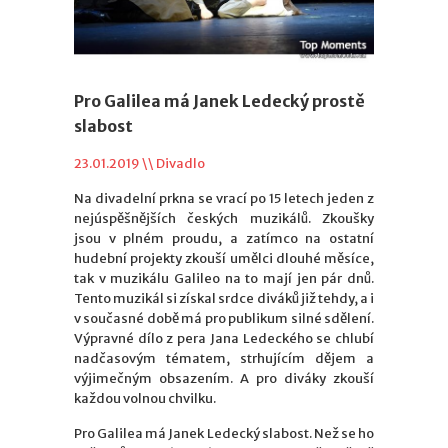
Pro Galilea má Janek Ledecký prostě
slabost
23.01.2019 \\
Divadlo
Na divadelní prkna se vrací po 15 letech jeden z
nejúspěšnějších českých muzikálů. Zkoušky
jsou v plném proudu, a zatímco na ostatní
hudební projekty zkouší umělci dlouhé měsíce,
tak v muzikálu Galileo na to mají jen pár dnů.
Tento muzikál si získal srdce diváků již tehdy, a i
v současné době má pro publikum silné sdělení.
Výpravné dílo z pera Jana Ledeckého se chlubí
nadčasovým tématem, strhujícím dějem a
výjimečným obsazením. A pro diváky zkouší
každou volnou chvilku.
Pro Galilea má Janek Ledecký slabost. Než se ho