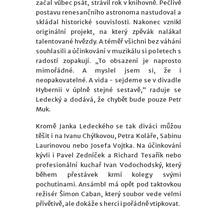
začal vůbec psát, strávil rok v knihovně. Pečlivě
postavu renesančního astronoma nastudoval a
skládal historické souvislosti. Nakonec vznikl
originální projekt, na který zpěvák nalákal
talentované hvězdy. A téměř všichni bez váhání
souhlasili a účinkování v muzikálu si po letech s
radostí zopakují. „To obsazení je naprosto
mimořádné. A myslel jsem si, že i
neopakovatelné. A vida - sejdeme se v divadle
Hybernii v úplně stejné sestavě,“ raduje se
Ledecký a dodává, že chybět bude pouze Petr
Muk.
Kromě Janka Ledeckého se tak diváci můžou
těšit i na Ivanu Chýlkovou, Petra Koláře, Sabinu
Laurinovou nebo Josefa Vojtka. Na účinkování
kývli i Pavel Zedníček a Richard Tesařík nebo
profesionální kuchař Ivan Vodochodský, který
během přestávek krmí kolegy svými
pochutinami. Ansámbl má opět pod taktovkou
režisér Šimon Caban, který soubor vede velmi
přívětivě, ale dokáže s herci i pořádně vtipkovat.