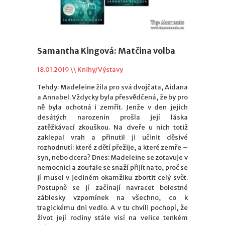
Samantha Kingová: Matčina volba
18.01.2019 \\
Knihy/Výstavy
Tehdy: Madeleine žila pro svá dvojčata, Aidana
a Annabel. Vždycky byla přesvědčená, že by pro
ně byla ochotná i zemřít. Jenže v den jejich
desátých narozenin prošla její láska
zatěžkávací zkouškou. Na dveře u nich totiž
zaklepal vrah a přinutil ji učinit děsivé
rozhodnutí: které z dětí přežije, a které zemře –
syn, nebo dcera? Dnes: Madeleine se zotavuje v
nemocnici a zoufale se snaží přijít na to, proč se
jí musel v jediném okamžiku zbortit celý svět.
Postupně se jí začínají navracet bolestné
záblesky vzpomínek na všechno, co k
tragickému dni vedlo. A v tu chvíli pochopí, že
život její rodiny stále visí na velice tenkém