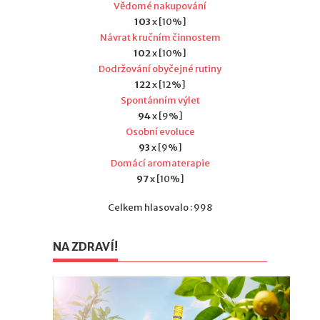
Vědomé nakupování
103
x [10%]
Návrat k ručním činnostem
102
x [10%]
Dodržování obyčejné rutiny
122
x [12%]
Spontánním výlet
94
x [9%]
Osobní evoluce
93
x [9%]
Domácí aromaterapie
97
x [10%]
Celkem hlasovalo : 998
NA ZDRAVÍ!