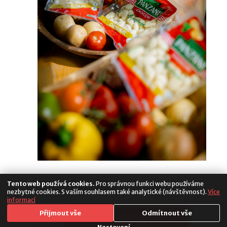
Tento web používá cookies.
Pro správnou funkci webu používáme
nezbytné cookies. S vaším souhlasem také analytické (návštěvnost).
Více
informací
Media
Přijmout vše
Odmítnout vše
Copyright 2026. All Rights Reserved
Populus