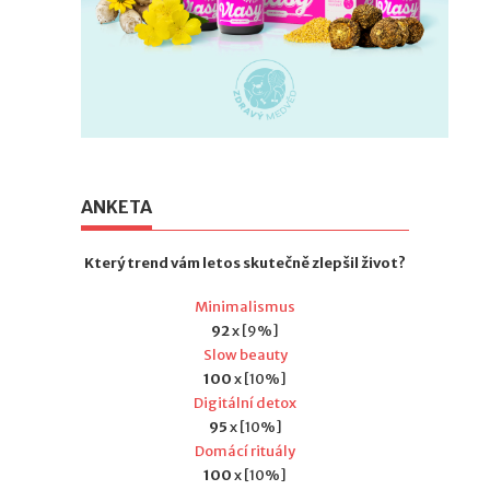
ANKETA
Který trend vám letos skutečně zlepšil život?
Minimalismus
92
x [9%]
Slow beauty
100
x [10%]
Digitální detox
95
x [10%]
Domácí rituály
100
x [10%]