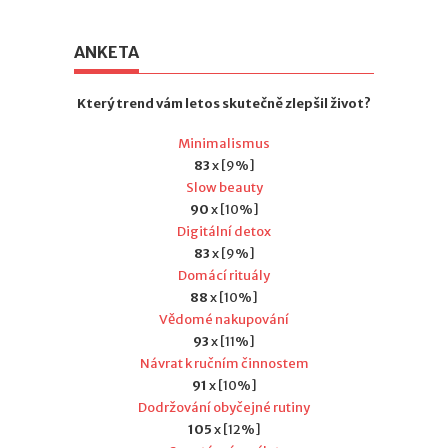
ANKETA
Který trend vám letos skutečně zlepšil život?
Minimalismus
83
x [9%]
Slow beauty
90
x [10%]
Digitální detox
83
x [9%]
Domácí rituály
88
x [10%]
Vědomé nakupování
93
x [11%]
Návrat k ručním činnostem
91
x [10%]
Dodržování obyčejné rutiny
105
x [12%]