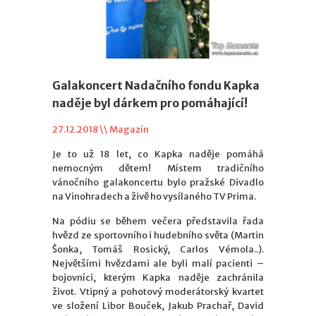
Galakoncert Nadačního fondu Kapka
naděje byl dárkem pro pomáhající!
27.12.2018 \\
Magazín
Je to už 18 let, co Kapka naděje pomáhá
nemocným dětem! Místem tradičního
vánočního galakoncertu bylo p
ražské Divadlo
na Vinohradech a
živě ho vysílaného TV Prima.
Na pódiu se během večera představila řada
hvězd ze sportovního i hudebního světa (Martin
Šonka, Tomáš Rosický, Carlos Vémola..).
Největšími hvězdami ale byli malí pacienti –
bojovníci, kterým Kapka naděje zachránila
život. Vtipný a pohotový moderátorský kvartet
ve složení Libor Bouček, Jakub Prachař, David