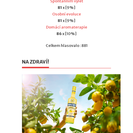
Spontánním výlet
81
x [9%]
Osobní evoluce
81
x [9%]
Domácí aromaterapie
86
x [10%]
Celkem hlasovalo : 881
NA ZDRAVÍ!