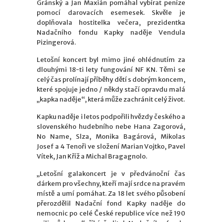
Gránský a Jan Maxián pomáhal vybírat peníze
pomocí darovacích esemesek. Skvěle je
doplňovala hostitelka večera, prezidentka
Nadačního fondu Kapky naděje Vendula
Pizingerová.
Letošní koncert byl mimo jiné ohlédnutím za
dlouhými 18-ti lety fungování NF KN. Těmi se
celý čas prolínají příběhy dětí s dobrým koncem,
které spojuje jedno / někdy stačí opravdu malá
„kapka naděje“, která může zachránit celý život.
Kapku naděje i letos podpořili hvězdy českého a
slovenského hudebního nebe Hana Zagorová,
No Name, Slza, Monika Bagárová, Mikolas
Josef a 4 Tenoři ve složení Marian Vojtko, Pavel
Vítek, Jan Kříž a Michal Bragagnolo.
„Letošní galakoncert je v předvánoční čas
dárkem pro všechny, kteří mají srdce na pravém
místě a umí pomáhat. Za 18 let svého působení
přerozdělil Nadační fond Kapky naděje do
nemocnic po celé České republice více než 190