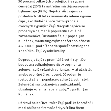
30 procent celkových prodejů, dále sypaný
černý čaj (25 %) a na třetím místě jsou sypané
bylinné čaje (18 %). Největší růst zájmu za
posledních pět let zaznamenaly zelené sypané
čaje. Jako druhé nejvíce rostou prodeje
ovocných sypaných čajů. Naopak nejvíce se
propadly a nejmenší popularitu aktuálně
zaznamenávají instantní čaje,“ popsal Jan
Kulhánek, marketingový manažer společnosti
AG FOODS, pod níž spadá společnost Biogena
s nabídkou čajů vysoké kvality.
Do prodeje čajů se promítá i životní styl. „Do
budoucna odhadujeme růst v segmentu
zelených čajů v různých variantách – ať už čisté,
anebo ovoněné či ochucené. Důvodem je
rostoucí zájem populace o zdravý životní styl.
Zelený čaj má totiž nejvíce antioxidantů,
obsahuje kofein a nebarví zuby,“ vysvětlil Jan
Kulhánek.
Dárková balení kvalitních čajů patří každoročně i
mezi oblíbené firemní dárky. Většina firem