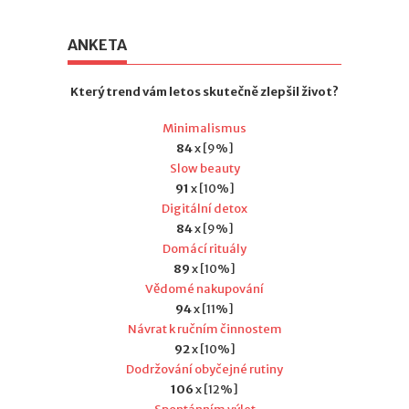
ANKETA
Který trend vám letos skutečně zlepšil život?
Minimalismus
84
x [9%]
Slow beauty
91
x [10%]
Digitální detox
84
x [9%]
Domácí rituály
89
x [10%]
Vědomé nakupování
94
x [11%]
Návrat k ručním činnostem
92
x [10%]
Dodržování obyčejné rutiny
106
x [12%]