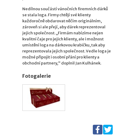
Nedílnou součástí vánočních firemních dárků
se stala loga. Firmy chtějí své klienty
každoročně obdarovat něčím originálním,
zároveň si ale přejí, aby dárek reprezentoval
jejich společnost. „Firmám nabízíme nejen
kvalitní čaje pro jejich klienty, ale i možnost
umístění loga na dárkovou krabičku, tak aby
reprezentovala jejich společnost. Vedle loga je
možné připojit i osobní přání pro klienty a
obchodní partnery,“ doplnil Jan Kulhánek.
Fotogalerie