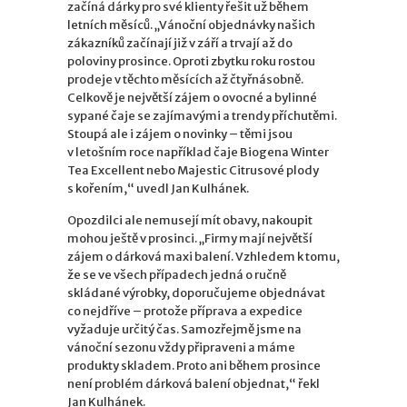
začíná dárky pro své klienty řešit už během
letních měsíců. „Vánoční objednávky našich
zákazníků začínají již v září a trvají až do
poloviny prosince. Oproti zbytku roku rostou
prodeje v těchto měsících až čtyřnásobně.
Celkově je největší zájem o ovocné a bylinné
sypané čaje se zajímavými a trendy příchutěmi.
Stoupá ale i zájem o novinky – těmi jsou
v letošním roce například čaje Biogena Winter
Tea Excellent nebo Majestic Citrusové plody
s kořením,“ uvedl Jan Kulhánek.
Opozdilci ale nemusejí mít obavy, nakoupit
mohou ještě v prosinci. „Firmy mají největší
zájem o dárková maxi balení. Vzhledem k tomu,
že se ve všech případech jedná o ručně
skládané výrobky, doporučujeme objednávat
co nejdříve – protože příprava a expedice
vyžaduje určitý čas. Samozřejmě jsme na
vánoční sezonu vždy připraveni a máme
produkty skladem. Proto ani během prosince
není problém dárková balení objednat,“ řekl
Jan Kulhánek.