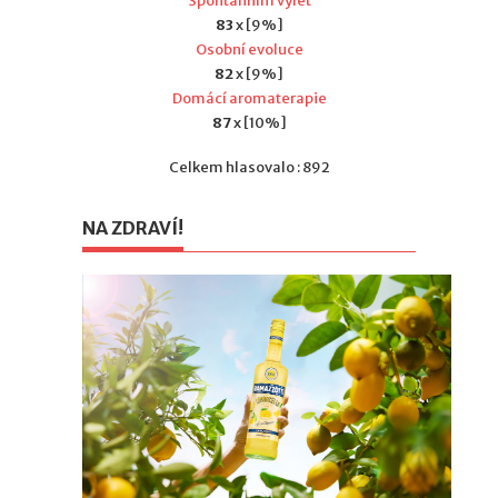
Spontánním výlet
83
x [9%]
Osobní evoluce
82
x [9%]
Domácí aromaterapie
87
x [10%]
Celkem hlasovalo : 892
NA ZDRAVÍ!