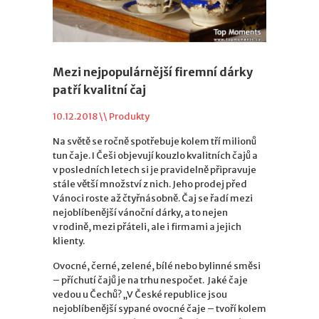
Mezi nejpopulárnější firemní dárky
patří kvalitní čaj
10.12.2018 \\
Produkty
Na světě se ročně spotřebuje kolem tří milionů
tun čaje. I Češi objevují kouzlo kvalitních čajů a
v posledních letech si je pravidelně připravuje
stále větší množství z nich. Jeho prodej před
Vánoci roste až čtyřnásobně. Čaj se řadí mezi
nejoblíbenější vánoční dárky, a to nejen
v rodině, mezi přáteli, ale i firmami a jejich
klienty.
Ovocné, černé, zelené, bílé nebo bylinné směsi
– příchutí čajů je na trhu nespočet. Jaké čaje
vedou u Čechů? „V České republice jsou
nejoblíbenější sypané ovocné čaje – tvoří kolem