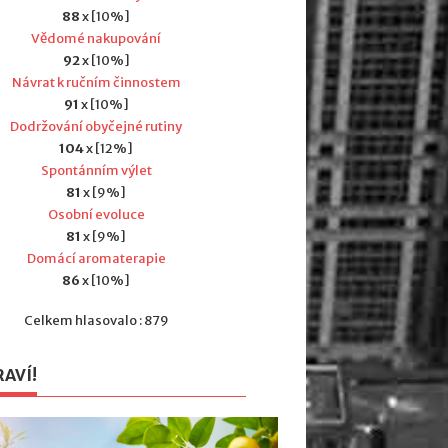
88
x [10%]
Vědomé nakupování
92
x [10%]
Návrat k ručním činnostem
91
x [10%]
Dodržování obyčejné rutiny
104
x [12%]
Spontánním výlet
81
x [9%]
Osobní evoluce
81
x [9%]
Domácí aromaterapie
86
x [10%]
Celkem hlasovalo : 879
RAVÍ!