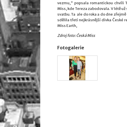
vezmu," popsala romantickou chvíli T
Miss, kde Tereza zabodovala. V létě už 
svatbu. Ta ale do roka a do dne zřejmě
sdělila třetí nejkrásnější dívka České 
Miss Earth,
Zdroj foto: Česká Miss
Fotogalerie