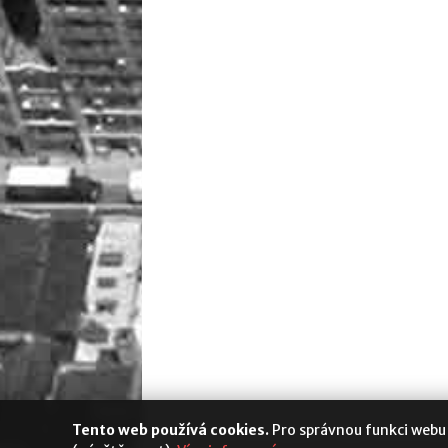
Tento web používá cookies.
Pro správnou funkci webu
Media Populus
|
Cookies
|
Nastavení s