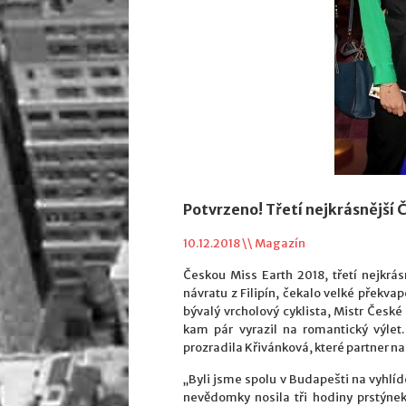
Potvrzeno! Třetí nejkrásnější 
10.12.2018 \\
Magazín
Českou Miss Earth 2018, třetí nejkrá
návratu z Filipín, čekalo velké překvape
bývalý vrcholový cyklista, Mistr Česk
kam pár vyrazil na romantický výle
prozradila Křivánková, které partner na
„Byli jsme spolu v Budapešti na vyhlí
nevědomky nosila tři hodiny prstýnek