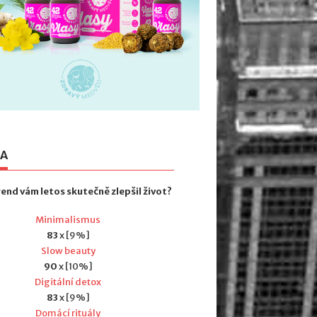
TA
rend vám letos skutečně zlepšil život?
Minimalismus
83
x [9%]
Slow beauty
90
x [10%]
Digitální detox
83
x [9%]
Domácí rituály