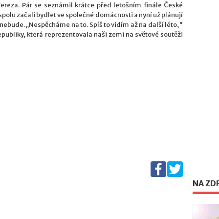
ereza. Pár se seznámil krátce před letošním finále České
spolu začali bydlet ve společné domácnosti a nyní už plánují
 nebude. „Nespěcháme na to. Spíš to vidím až na další léto,"
republiky, která reprezentovala naši zemi na světové soutěži
NA ZD