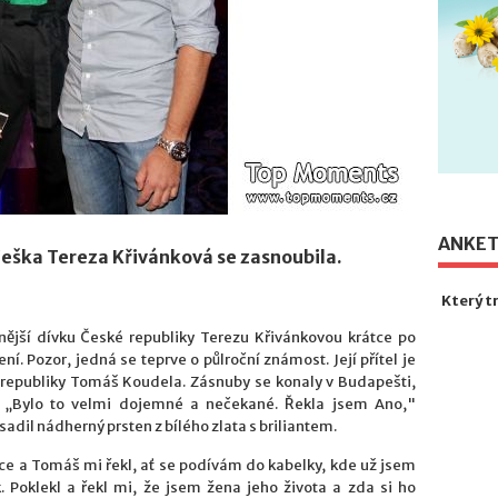
ANKE
Češka Tereza Křivánková se zasnoubila.
Který t
snější dívku České republiky Terezu Křivánkovou krátce po
ní. Pozor, jedná se teprve o půlroční známost. Její přítel je
é republiky Tomáš Koudela. Zásnuby se konaly v Budapešti,
t. „Bylo to velmi dojemné a nečekané. Řekla jsem Ano,"
sadil nádherný prsten z bílého zlata s briliantem.
dce a Tomáš mi řekl, ať se podívám do kabelky, kde už jsem
. Poklekl a řekl mi, že jsem žena jeho života a zda si ho