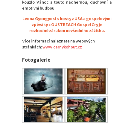
kouzlo Vánoc s touto nádhernou, duchovní a
emotivní hudbou.
Leona Gyongyosi s hosty z USA a gospelovými
zpěváky z OUSTREACH Gospel Cry je
rozhodně zárukou nevšedního zážitku.
Více informací naleznete na webových
stránkách:
www.cernykohout.cz
Fotogalerie