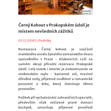
Černý Kohout v Prokopském údolí je
místem nevšedních zážitků
03.12.2018 \\
Podniky
Restaurace Černý kohout je součástí
malebného areálu bývalého zemanského dvora
vystavěného v Praze - Klukovicích. Leží na
samém okraji přírodní rezervace Prokopské
údolí. Celý statek i interiér je zrekontruován ve
venkovském stylu - kamenné zdi, masivní
dřevěné stoly, příjemné osvětlení a romantické
posezení u krbu, který dominuje těmto
prostorům.
Požitek při vychutnávání zahraničních specialit,
především však nešizené pravé domácí
kuchyně, umocňuje příjemné prostředí