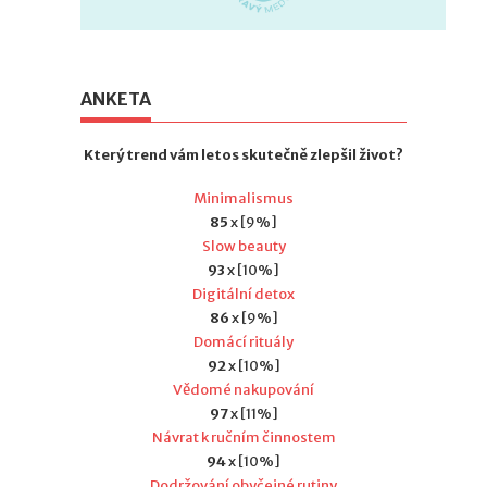
ANKETA
Který trend vám letos skutečně zlepšil život?
Minimalismus
85
x [9%]
Slow beauty
93
x [10%]
Digitální detox
86
x [9%]
Domácí rituály
92
x [10%]
Vědomé nakupování
97
x [11%]
Návrat k ručním činnostem
94
x [10%]
Dodržování obyčejné rutiny