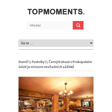
Domů
\\
Podniky
\\ Černý Kohout v Prokopském
údolí je místem nevšedních zážitků