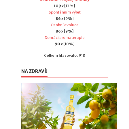
109
x [12%]
Spontánním výlet
86
x [9%]
Osobní evoluce
86
x [9%]
Domácí aromaterapie
90
x [10%]
Celkem hlasovalo : 918
NA ZDRAVÍ!