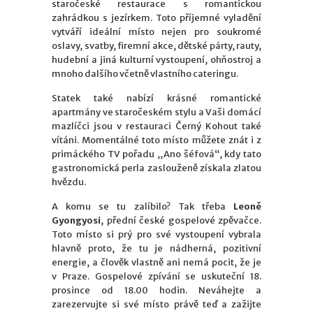
staročeské restaurace s romantickou
zahrádkou s jezírkem. Toto příjemné vyladění
vytváří ideální místo nejen pro soukromé
oslavy, svatby, firemní akce, dětské párty, rauty,
hudební a jiná kulturní vystoupení, ohňostroj a
mnoho dalšího včetně vlastního cateringu.
Statek také nabízí krásné romantické
apartmány ve staročeském stylu a Vaši domácí
mazlíčci jsou v restauraci Černý Kohout také
vítáni. Momentálné toto místo můžete znát i z
primáckého TV pořadu ,,Ano šéfová“, kdy tato
gastronomická perla zaslouženě získala zlatou
hvězdu.
A komu se tu zalíbilo? Tak třeba
Leoně
Gyongyosi
, přední české gospelové zpěvačce.
Toto místo si prý pro své vystoupení vybrala
hlavně proto, že tu je nádherná, pozitivní
energie, a člověk vlastně ani nemá pocit, že je
v Praze. Gospelové zpívání se uskuteční 18.
prosince od 18.00 hodin. Neváhejte a
zarezervujte si své místo právě teď a zažijte