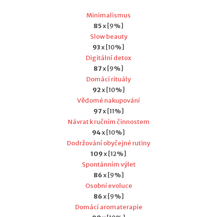
Minimalismus
85
x [9%]
Slow beauty
93
x [10%]
Digitální detox
87
x [9%]
Domácí rituály
92
x [10%]
Vědomé nakupování
97
x [11%]
Návrat k ručním činnostem
94
x [10%]
Dodržování obyčejné rutiny
109
x [12%]
Spontánním výlet
86
x [9%]
Osobní evoluce
86
x [9%]
Domácí aromaterapie