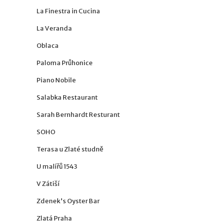
La Finestra in Cucina
La Veranda
Oblaca
Paloma Průhonice
Piano Nobile
Salabka Restaurant
Sarah Bernhardt Resturant
SOHO
Terasa u Zlaté studně
U malířů 1543
V Zátiší
Zdenek's Oyster Bar
Zlatá Praha