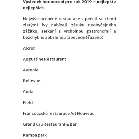
Výsledek hodnocení pro rok 2019 – nejlepší z
nejlepších
Nejvýše oceněné restaurace s pečetí se třemi
zlatými lvy nabízejí záruku neobyčejného
zážitku, setkání s vrcholnou gastronomií a
bezchybnou obsluhou (abecedně řazeno):
Alcron
Augustine Restaurant
Aureole
Bellevue
Coda
Field
Francouzská restaurace Art Nouveau
Grand Cru Restaurant & Bar
Kampa park