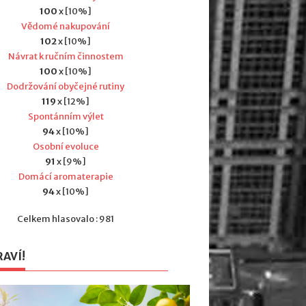
100
x [10%]
Vědomé nakupování
102
x [10%]
Návrat k ručním činnostem
100
x [10%]
Dodržování obyčejné rutiny
119
x [12%]
Spontánním výlet
94
x [10%]
Osobní evoluce
91
x [9%]
Domácí aromaterapie
94
x [10%]
Celkem hlasovalo : 981
RAVÍ!