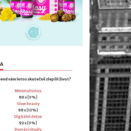
TA
rend vám letos skutečně zlepšil život?
Minimalismus
90
x [9%]
Slow beauty
99
x [10%]
Digitální detox
92
x [9%]
Domácí rituály