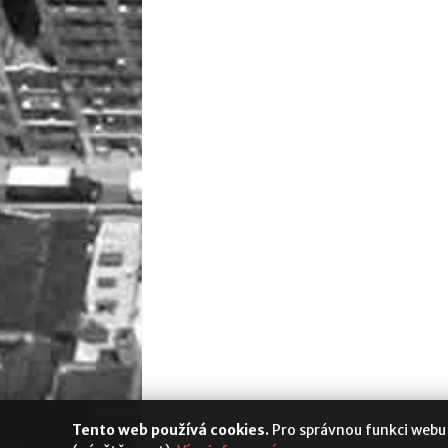
Tento web používá cookies.
Pro správnou funkci webu
Media Populus
|
Cookies
|
Nastavení s