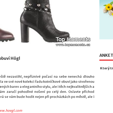
ANKE
obuví Högl
Který t
ště nezastihl, nepříznivé počasí na sebe nenechá dlouho
a ve své nové kolekci řadu kotníčkové obuvi jako stvořenou
ných barev a elegantního stylu, ale i těch nejkvalitnějších a
vám zaručí pohodlné nošení po celý den. Oslavte příchod
erá se vám bude hodit nejen při procházkách po městě, ale i
ww.hoegl.com