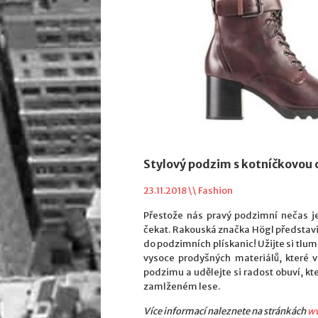
Stylový podzim s kotníčkovou 
23.11.2018 \\
Fashion
Přestože nás pravý podzimní nečas je
čekat. Rakouská značka Högl představil
do podzimních plískanic! Užijte si tlume
vysoce prodyšných materiálů, které 
podzimu a udělejte si radost obuví, kt
zamlženém lese.
Více informací naleznete na stránkách
w