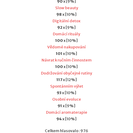
90
x [9%]
Slow beauty
98
x [10%]
Digitální detox
92
x [9%]
Domácí rituály
100
x [10%]
Vědomé nakupování
101
x [10%]
Návrat k ručním činnostem
100
x [10%]
Dodržování obyčejné rutiny
117
x [12%]
Spontánním výlet
93
x [10%]
Osobní evoluce
91
x [9%]
Domácí aromaterapie
94
x [10%]
Celkem hlasovalo : 976