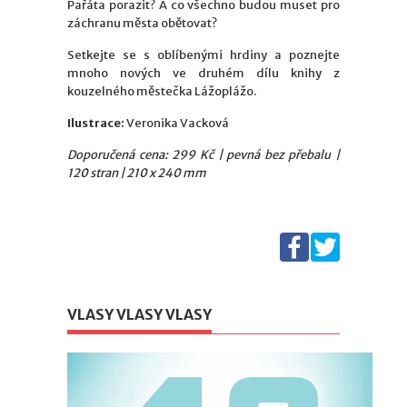
Pařáta porazit? A co všechno budou muset pro
záchranu města obětovat?
Setkejte se s oblíbenými hrdiny a poznejte
mnoho nových ve druhém dílu knihy z
kouzelného městečka Lážoplážo.
Ilustrace:
Veronika Vacková
Doporučená cena: 299 Kč | pevná bez přebalu |
120 stran | 210 x 240 mm
VLASY VLASY VLASY