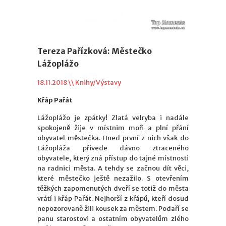
Tereza Pařízková: Městečko
Lážoplážo
18.11.2018 \\
Knihy/Výstavy
Křáp Pařát
Lážoplážo je zpátky! Zlatá velryba i nadále
spokojeně žije v místnim moři a plní přání
obyvatel městečka. Hned první z nich však do
Lážopláža přivede dávno ztraceného
obyvatele, který zná přístup do tajné místnosti
na radnici města. A tehdy se začnou dít věci,
které městečko ještě nezažilo. S otevřením
těžkých zapomenutých dveří se totiž do města
vrátí i křáp Pařát. Nejhorší z křápů, kteří dosud
nepozorovaně žili kousek za městem. Podaří se
panu starostovi a ostatním obyvatelům zlého