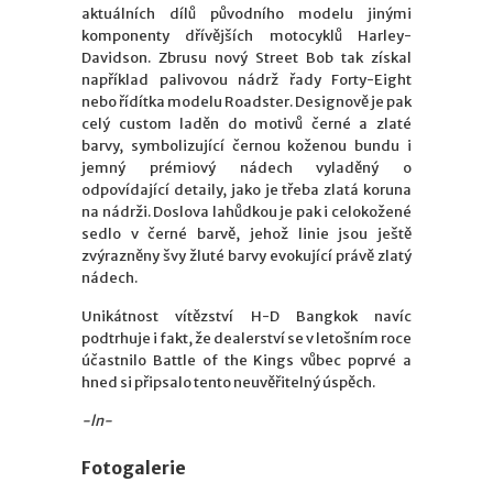
aktuálních dílů původního modelu jinými
komponenty dřívějších motocyklů Harley-
Davidson. Zbrusu nový Street Bob tak získal
například palivovou nádrž řady Forty-Eight
nebo řídítka modelu Roadster. Designově je pak
celý custom laděn do motivů černé a zlaté
barvy, symbolizující černou koženou bundu i
jemný prémiový nádech vyladěný o
odpovídající detaily, jako je třeba zlatá koruna
na nádrži. Doslova lahůdkou je pak i celokožené
sedlo v černé barvě, jehož linie jsou ještě
zvýrazněny švy žluté barvy evokující právě zlatý
nádech.
Unikátnost vítězství H-D Bangkok navíc
podtrhuje i fakt, že dealerství se v letošním roce
účastnilo Battle of the Kings vůbec poprvé a
hned si připsalo tento neuvěřitelný úspěch.
-ln-
Fotogalerie