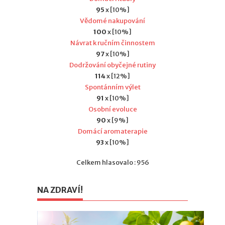
95
x [10%]
Vědomé nakupování
100
x [10%]
Návrat k ručním činnostem
97
x [10%]
Dodržování obyčejné rutiny
114
x [12%]
Spontánním výlet
91
x [10%]
Osobní evoluce
90
x [9%]
Domácí aromaterapie
93
x [10%]
Celkem hlasovalo : 956
NA ZDRAVÍ!