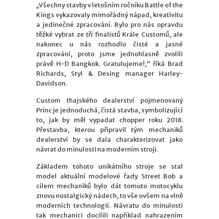
„Všechny stavby v letošním ročníku Battle of the
Kings vykazovaly mimořádný nápad, kreativitu
a jedinečné zpracování. Bylo pro nás opravdu
těžké vybrat ze tří finalistů Krále Customů, ale
nakonec u nás rozhodlo čisté a jasné
zpracování, proto jsme jednohlasně zvolili
právě H-D Bangkok. Gratulujeme!,“ říká Brad
Richards, Styl & Desing manager Harley-
Davidson.
Custom thajského dealerství pojmenovaný
Princ je jednoduchá, čistá stavba, symbolizující
to, jak by měl vypadat chopper roku 2018.
Přestavba, kterou připravil tým mechaniků
dealerství by se dala charakterizovat jako
návrat do minulosti na moderním stroji.
Základem tohoto unikátního stroje se stal
model aktuální modelové řady Street Bob a
cílem mechaniků bylo dát tomuto motocyklu
znovu nostalgický nádech, to vše ovšem na vlně
moderních technologií. Návratu do minulosti
tak mechanici docílili například nahrazením