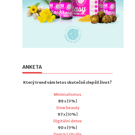
ANKETA
Který trend vám letos skutečně zlepšil život?
Minimalismus
89
x [9%]
Slow beauty
97
x [10%]
Digitální detox
90
x [9%]
Domácí rituály