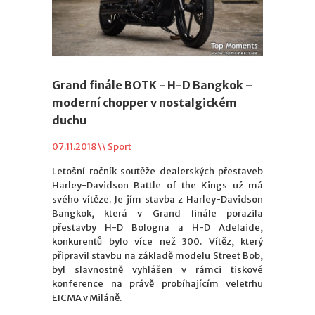
Grand finále BOTK - H-D Bangkok –
moderní chopper v nostalgickém
duchu
07.11.2018 \\
Sport
Letošní ročník soutěže dealerských přestaveb
Harley-Davidson Battle of the Kings už má
svého vítěze. Je jím
stavba z Harley-Davidson
Bangkok, která v Grand finále porazila
přestavby H-D Bologna a H-D Adelaide,
konkurentů bylo
více než 300. Vítěz, který
připravil stavbu na základě modelu Street Bob,
byl slavnostně vyhlášen v rámci tiskové
konference na právě probíhajícím veletrhu
EICMA v Miláně.