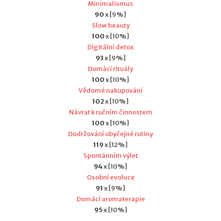
Minimalismus
90
x [9%]
Slow beauty
100
x [10%]
Digitální detox
93
x [9%]
Domácí rituály
100
x [10%]
Vědomé nakupování
102
x [10%]
Návrat k ručním činnostem
100
x [10%]
Dodržování obyčejné rutiny
119
x [12%]
Spontánním výlet
94
x [10%]
Osobní evoluce
91
x [9%]
Domácí aromaterapie
95
x [10%]