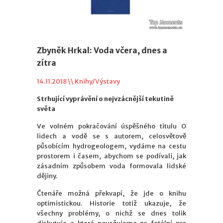
Zbyněk Hrkal: Voda včera, dnes a
zítra
14.11.2018 \\
Knihy/Výstavy
Strhující vyprávění o nejvzácnější tekutině
světa
Ve volném pokračování úspěšného titulu O
lidech a vodě se s autorem, celosvětově
působícím hydrogeologem, vydáme na cestu
prostorem i časem, abychom se podívali, jak
zásadním způsobem voda formovala lidské
dějiny.
Čtenáře možná překvapí, že jde o knihu
optimistickou. Historie totiž ukazuje, že
všechny problémy, o nichž se dnes tolik