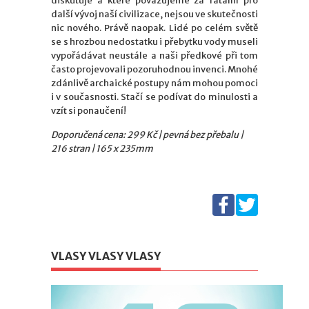
diskutuje a které považujeme za fatální pro
další vývoj naší civilizace, nejsou ve skutečnosti
nic nového. Právě naopak. Lidé po celém světě
se s hrozbou nedostatku i přebytku vody museli
vypořádávat neustále a naši předkové při tom
často projevovali pozoruhodnou invenci. Mnohé
zdánlivě archaické postupy nám mohou pomoci
i v současnosti. Stačí se podívat do minulosti a
vzít si ponaučení!
Doporučená cena: 299 Kč | pevná bez přebalu |
216 stran | 165 x 235mm
VLASY VLASY VLASY