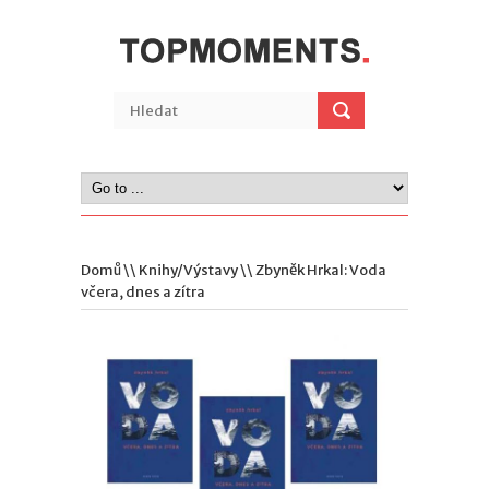
Domů
\\
Knihy/Výstavy
\\ Zbyněk Hrkal: Voda
včera, dnes a zítra