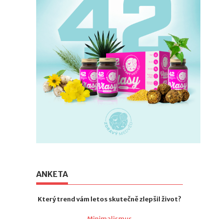
Lehké cestování začíná u
kosmetické taštičky
04.08.2026
Nezapomenutelné
prázdniny v Jizerkách: top
5 zážitků, které si zamiluje
celá rodina
05.08.2026
Letní zažívací potíže: kdy
jde o signál, že tělo
potřebuje víc
ANKETA
04.08.2026
Pat a Mat: nové
Který trend vám letos skutečně zlepšil život?
katastrofy, stará dobrá
dvojka
Minimalismus