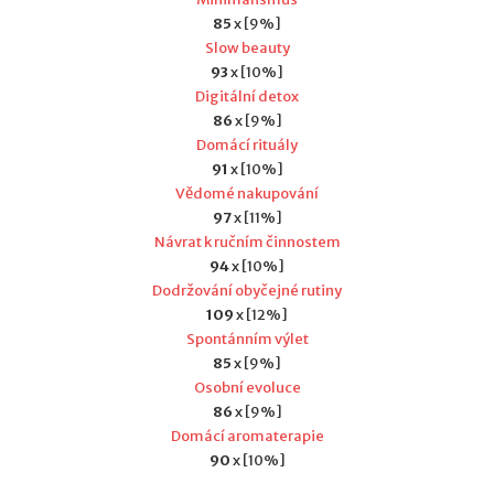
85
x [9%]
Slow beauty
04.08.2026
93
x [10%]
Bradavky potřebují péči.
Digitální detox
Maminky podporu
86
x [9%]
Domácí rituály
91
x [10%]
Vědomé nakupování
97
x [11%]
Návrat k ručním činnostem
94
x [10%]
Dodržování obyčejné rutiny
109
x [12%]
Spontánním výlet
85
x [9%]
Osobní evoluce
86
x [9%]
Domácí aromaterapie
90
x [10%]