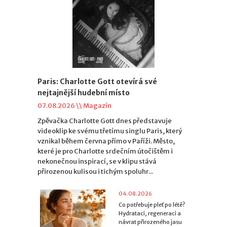
Paris: Charlotte Gott otevírá své
nejtajnější hudební místo
07.08.2026 \\
Magazín
Zpěvačka Charlotte Gott dnes představuje
videoklip ke svému třetímu singlu Paris, který
vznikal během června přímo v Paříži. Město,
které je pro Charlotte srdečním útočištěm i
nekonečnou inspirací, se v klipu stává
přirozenou kulisou i tichým spoluhr...
04.08.2026
Co potřebuje pleť po létě?
Hydrataci, regeneraci a
návrat přirozeného jasu