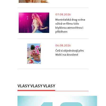
07.08.2026
Montréalská drag scéna
ožívá ve filmu Sólo
blyštivou atmosférou i
příběhem
06.08.2026
Češi si objednávají přes
Wolt i na dovolené
06.08.2026
Panzani Bolognese 100 %
Veggie, nová rostlinná
VLASY VLASY VLASY
podoba oblíbené klasiky
05.08.2026